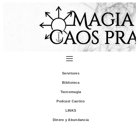
Servitores
Biblioteca
Tecnomagia
Podcast Caotico
LINKS
Dinero y Abundancia