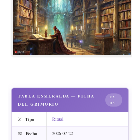
TABLA ESMERALDA — FICHA
CA
OS
DEL GRIMORIO
⚔️
Ritual
Tipo
📅
2026-07-22
Fecha