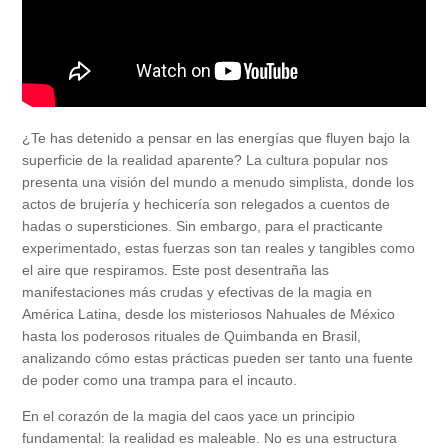
¿Te has detenido a pensar en las energías que fluyen bajo la
superficie de la realidad aparente? La cultura popular nos
presenta una visión del mundo a menudo simplista, donde los
actos de brujería y hechicería son relegados a cuentos de
hadas o supersticiones. Sin embargo, para el practicante
experimentado, estas fuerzas son tan reales y tangibles como
el aire que respiramos. Este post desentraña las
manifestaciones más crudas y efectivas de la magia en
América Latina, desde los misteriosos Nahuales de México
hasta los poderosos rituales de Quimbanda en Brasil,
analizando cómo estas prácticas pueden ser tanto una fuente
de poder como una trampa para el incauto.
En el corazón de la magia del caos yace un principio
fundamental: la realidad es maleable. No es una estructura