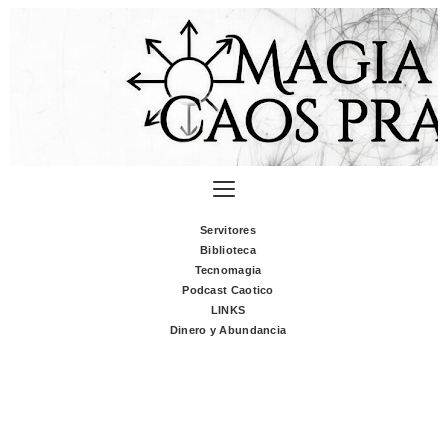
Servitores
Biblioteca
Tecnomagia
Podcast Caotico
LINKS
Dinero y Abundancia