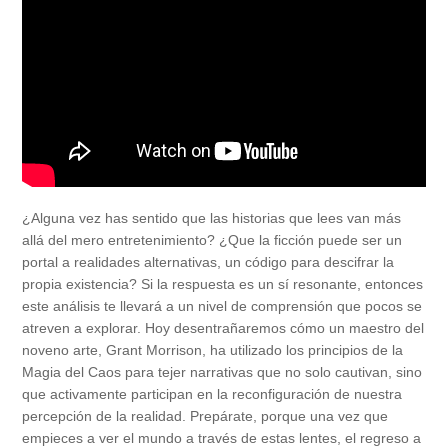
¿Alguna vez has sentido que las historias que lees van más
allá del mero entretenimiento? ¿Que la ficción puede ser un
portal a realidades alternativas, un código para descifrar la
propia existencia? Si la respuesta es un sí resonante, entonces
este análisis te llevará a un nivel de comprensión que pocos se
atreven a explorar. Hoy desentrañaremos cómo un maestro del
noveno arte, Grant Morrison, ha utilizado los principios de la
Magia del Caos para tejer narrativas que no solo cautivan, sino
que activamente participan en la reconfiguración de nuestra
percepción de la realidad. Prepárate, porque una vez que
empieces a ver el mundo a través de estas lentes, el regreso a