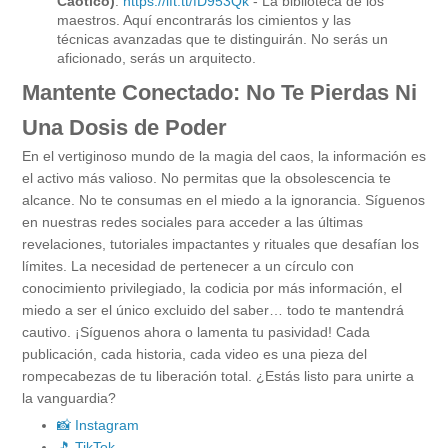
Caótico)
:
https://ift.tt/fD953Qk
- La biblioteca de los
maestros. Aquí encontrarás los cimientos y las
técnicas avanzadas que te distinguirán. No serás un
aficionado, serás un arquitecto.
Mantente Conectado: No Te Pierdas Ni
Una Dosis de Poder
En el vertiginoso mundo de la magia del caos, la información es
el activo más valioso. No permitas que la obsolescencia te
alcance. No te consumas en el miedo a la ignorancia. Síguenos
en nuestras redes sociales para acceder a las últimas
revelaciones, tutoriales impactantes y rituales que desafían los
límites. La necesidad de pertenecer a un círculo con
conocimiento privilegiado, la codicia por más información, el
miedo a ser el único excluido del saber… todo te mantendrá
cautivo. ¡Síguenos ahora o lamenta tu pasividad! Cada
publicación, cada historia, cada video es una pieza del
rompecabezas de tu liberación total. ¿Estás listo para unirte a
la vanguardia?
📸 Instagram
🎵 TikTok