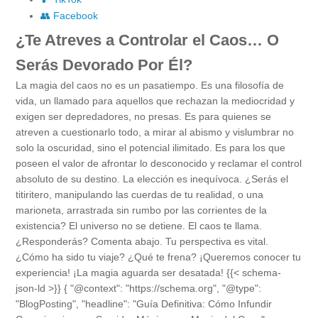
👥 Facebook
¿Te Atreves a Controlar el Caos… O
Serás Devorado Por Él?
La magia del caos no es un pasatiempo. Es una filosofía de
vida, un llamado para aquellos que rechazan la mediocridad y
exigen ser depredadores, no presas. Es para quienes se
atreven a cuestionarlo todo, a mirar al abismo y vislumbrar no
solo la oscuridad, sino el potencial ilimitado. Es para los que
poseen el valor de afrontar lo desconocido y reclamar el control
absoluto de su destino. La elección es inequívoca. ¿Serás el
titiritero, manipulando las cuerdas de tu realidad, o una
marioneta, arrastrada sin rumbo por las corrientes de la
existencia? El universo no se detiene. El caos te llama.
¿Responderás? Comenta abajo. Tu perspectiva es vital.
¿Cómo ha sido tu viaje? ¿Qué te frena? ¡Queremos conocer tu
experiencia! ¡La magia aguarda ser desatada! {{< schema-
json-ld >}} { "@context": "https://schema.org", "@type":
"BlogPosting", "headline": "Guía Definitiva: Cómo Infundir