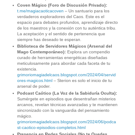
Coven Mágico (Foro de Discusión Privado):
t.me/magiacaoticacoven
– Un santuario para los
verdaderos exploradores del Caos. Este es el
espacio para debates profundos, aprendizaje directo
de los maestros y la conexión con tu auténtica tribu.
La aceptación y el sentido de pertenencia que
siempre has deseado te esperan.
Biblioteca de Servidores Mágicos (Arsenal del
Mago Contemporáneo):
Explora un compendio
curado de herramientas energéticas diseñadas
meticulosamente para abordar cada faceta de tu
existencia.
grimoriomagiadelcaos.blogspot.com/2024/04/servid
ores-magicos.html
– Sterion es solo el inicio de tu
arsenal de poder.
Podcast Caótico (La Voz de la Sabiduría Oculta):
Sumérgete en episodios que desentrañan misterios
arcanos, revelan técnicas avanzadas y te mantienen
sincronizado con la vanguardia del pensamiento
mágico.
grimoriomagiadelcaos.blogspot.com/2024/06/podca
st-caotico-episodios-completos.html
Presencia en Redes Sociales (No te Quedes