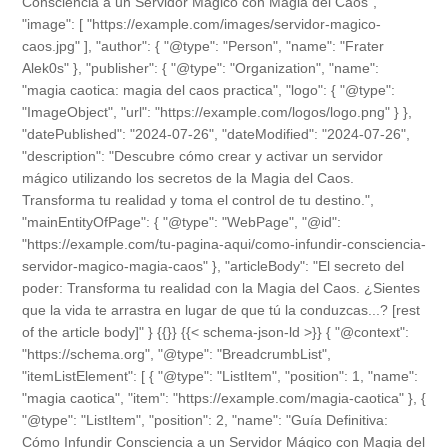
Consciencia a un Servidor Mágico con Magia del Caos",
"image": [ "https://example.com/images/servidor-magico-
caos.jpg" ], "author": { "@type": "Person", "name": "Frater
Alek0s" }, "publisher": { "@type": "Organization", "name":
"magia caotica: magia del caos practica", "logo": { "@type":
"ImageObject", "url": "https://example.com/logos/logo.png" } },
"datePublished": "2024-07-26", "dateModified": "2024-07-26",
"description": "Descubre cómo crear y activar un servidor
mágico utilizando los secretos de la Magia del Caos.
Transforma tu realidad y toma el control de tu destino.",
"mainEntityOfPage": { "@type": "WebPage", "@id":
"https://example.com/tu-pagina-aqui/como-infundir-consciencia-
servidor-magico-magia-caos" }, "articleBody": "El secreto del
poder: Transforma tu realidad con la Magia del Caos. ¿Sientes
que la vida te arrastra en lugar de que tú la conduzcas...? [rest
of the article body]" } {{}} {{< schema-json-ld >}} { "@context":
"https://schema.org", "@type": "BreadcrumbList",
"itemListElement": [ { "@type": "ListItem", "position": 1, "name":
"magia caotica", "item": "https://example.com/magia-caotica" }, {
"@type": "ListItem", "position": 2, "name": "Guía Definitiva:
Cómo Infundir Consciencia a un Servidor Mágico con Magia del