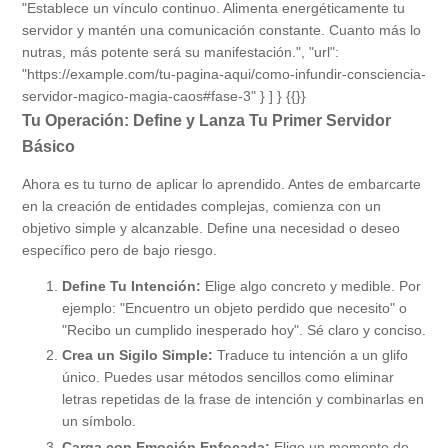
"Establece un vínculo continuo. Alimenta energéticamente tu
servidor y mantén una comunicación constante. Cuanto más lo
nutras, más potente será su manifestación.", "url":
"https://example.com/tu-pagina-aqui/como-infundir-consciencia-
servidor-magico-magia-caos#fase-3" } ] } {{}}
Tu Operación: Define y Lanza Tu Primer Servidor
Básico
Ahora es tu turno de aplicar lo aprendido. Antes de embarcarte
en la creación de entidades complejas, comienza con un
objetivo simple y alcanzable. Define una necesidad o deseo
específico pero de bajo riesgo.
Define Tu Intención:
Elige algo concreto y medible. Por
ejemplo: "Encuentro un objeto perdido que necesito" o
"Recibo un cumplido inesperado hoy". Sé claro y conciso.
Crea un Sigilo Simple:
Traduce tu intención a un glifo
único. Puedes usar métodos sencillos como eliminar
letras repetidas de la frase de intención y combinarlas en
un símbolo.
Carga con Emoción Enfocada:
Elige un momento de