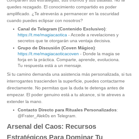
comparten sus estrategias, sus triunfos y sus batallas. No te
quedes rezagado. El conocimiento compartido es poder
amplificado. ¿Te atreverás a permanecer en la oscuridad
cuando puedes eclipsar con nosotros?
Canal de Telegram (Contenido Exclusivo)
:
https://t.me/magiacaotica
- Accede a revelaciones y
secretos que te otorgarán una ventaja decisiva.
Grupo de Discusión (Coven Mágico)
:
https://t.me/magiacaoticacoven
- Donde la magia se
forja en la práctica. Comparte, aprende, evoluciona.
Tu respuesta está a un mensaje.
Si tu camino demanda una asistencia más personalizada, si tus
interrogantes trascienden la superficie, puedes contactarme
directamente. No permitas que la duda te detenga antes de
empezar. El poder genuino está a tu alcance, si te atreves a
extender la mano.
Contacto Directo para Rituales Personalizados
:
@Frater_Alek0s en Telegram.
Arsenal del Caos: Recursos
Estratégicos Para Dominar Tu