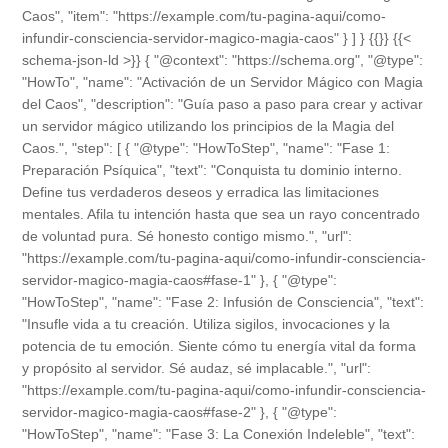
Caos", "item": "https://example.com/tu-pagina-aqui/como-
infundir-consciencia-servidor-magico-magia-caos" } ] } {{}} {{<
schema-json-ld >}} { "@context": "https://schema.org", "@type":
"HowTo", "name": "Activación de un Servidor Mágico con Magia
del Caos", "description": "Guía paso a paso para crear y activar
un servidor mágico utilizando los principios de la Magia del
Caos.", "step": [ { "@type": "HowToStep", "name": "Fase 1:
Preparación Psíquica", "text": "Conquista tu dominio interno.
Define tus verdaderos deseos y erradica las limitaciones
mentales. Afila tu intención hasta que sea un rayo concentrado
de voluntad pura. Sé honesto contigo mismo.", "url":
"https://example.com/tu-pagina-aqui/como-infundir-consciencia-
servidor-magico-magia-caos#fase-1" }, { "@type":
"HowToStep", "name": "Fase 2: Infusión de Consciencia", "text":
"Insufle vida a tu creación. Utiliza sigilos, invocaciones y la
potencia de tu emoción. Siente cómo tu energía vital da forma
y propósito al servidor. Sé audaz, sé implacable.", "url":
"https://example.com/tu-pagina-aqui/como-infundir-consciencia-
servidor-magico-magia-caos#fase-2" }, { "@type":
"HowToStep", "name": "Fase 3: La Conexión Indeleble", "text":