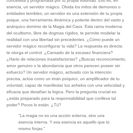
concebida y programada por tu propia voluntad. Eso es, en
esencia, un servidor mágico. Olvida los mitos de demonios o
entidades temibles; un servidor es una extensión de tu propia
psique, una herramienta dinámica y potente dentro del vasto y
anárquico dominio de la Magia del Caos. Esta rama moderna
del ocultismo, libre de dogmas rígidos, te permite modelar la
realidad con una libertad sin precedentes. ¿Cómo puede un
servidor mágico reconfigurar tu vida? La respuesta es directa:
te otorga el control. ¿Cansado de la escasez financiera?
¿Harto de relaciones insatisfactorias? ¿Buscas reconocimiento,
amor genuino o la abundancia que otros parecen poseer sin
esfuerzo? Un servidor mágico, activado con la intención
precisa, actúa como un imán psíquico, un amplificador de tu
voluntad, capaz de manifestar tus anhelos con una velocidad y
eficacia que desafían la lógica. Pero la pregunta crucial es:
¿estás preparado para la responsabilidad que conlleva tal
poder? Pocos lo están. ¿Tú?
"La magia no es una acción externa, sino una
esencia interna. Y esa esencia es aquello que tú
mismo forjas."