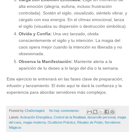
alta emoción (alegría, euforia, incluso frustración
controlada). Sostén el sigilo, visualízalo, siéntelo vibrar, y
cárgalo con esa energía. En el clímax emocional, lanza
el sigilo (visualiza su dispersión o destrucción simbólica).
Olvida y Confía:
Una vez lanzado, olvida
conscientemente el sigilo y tu intención. La magia del
caos opera mejor cuando la intención es liberada y no
obsesionada.
Observa la Manifestación:
Mantente alerta a la
aparición de tu deseo a lo largo del día o la semana.
Este ejercicio te entrenará en las fases clave de preparación,
infusión y lanzamiento. El éxito aquí te dará la confianza y la
experiencia para abordar servidores más complejos.
Posted by
Cha0smagick
No hay comentarios:
Labels:
Activación Energética
,
Control de la Realidad
,
desarrollo personal
,
magia
del caos
,
magia moderna
,
Ocultismo Práctico
,
Rituales de Poder
,
Servidores
Mágicos