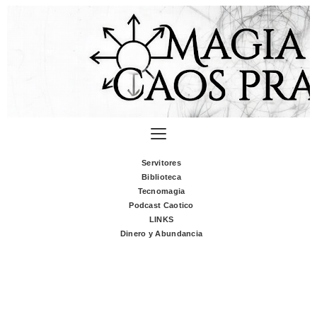
Servitores
Biblioteca
Tecnomagia
Podcast Caotico
LINKS
Dinero y Abundancia