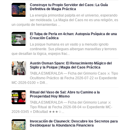
Construye tu Propio Servidor del Caos: La Guía
Definitiva de Magia Práctica
La energía primordial palpita en el universo, esperando
ser moldeada. La Magia del Caos no es una religión, es
un conjunto de herramientas ...
El Tulpa de Perla en 4chan: Autopsia Psíquica de una
Creación Caótica
La psique humana es un vasto y a menudo ignoto
continente. Sus pliegues albergan maravillas y terrores
que desafían la lógica, espejos frac...
Austin Osman Spare: El Renacimiento Mágico del
Sigilo y la Psique | Magia del Caos Práctica
TABLA ESMERALDA — Ficha del Grimorio Caos ⚔️ Tipo
Ocultismo Práctico 📅 Fecha 2026-07-22 📜 Expediente
MC-2026-0100 ⭐ Difi...
Ritual del Vaso de Sal: Abre tu Camino a la
Prosperidad Hoy Mismo
TABLA ESMERALDA — Ficha del Grimorio Lunar ⚔️
Tipo Ritual 📅 Fecha 2026-08-04 📜 Expediente MC-
2026-0345 ⭐ Dificultad ★★★☆...
Invocación de Clauneck: Descubre los Secretos para
Desbloquear la Abundancia Financiera