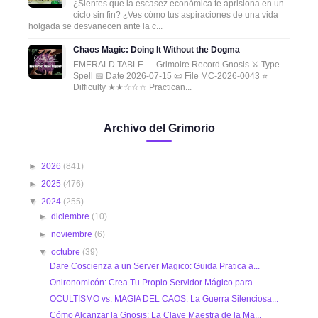
¿Sientes que la escasez económica te aprisiona en un
ciclo sin fin? ¿Ves cómo tus aspiraciones de una vida
holgada se desvanecen ante la c...
Chaos Magic: Doing It Without the Dogma
EMERALD TABLE — Grimoire Record Gnosis ⚔️ Type
Spell 📅 Date 2026-07-15 📜 File MC-2026-0043 ⭐
Difficulty ★★☆☆☆ Practican...
Archivo del Grimorio
►
2026
(841)
►
2025
(476)
▼
2024
(255)
►
diciembre
(10)
►
noviembre
(6)
▼
octubre
(39)
Dare Coscienza a un Server Magico: Guida Pratica a...
Onironomicón: Crea Tu Propio Servidor Mágico para ...
OCULTISMO vs. MAGIA DEL CAOS: La Guerra Silenciosa...
Cómo Alcanzar la Gnosis: La Clave Maestra de la Ma...