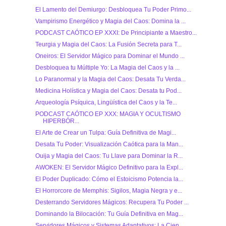
El Lamento del Demiurgo: Desbloquea Tu Poder Primo...
Vampirismo Energético y Magia del Caos: Domina la ...
PODCAST CAÓTICO EP XXXI: De Principiante a Maestro...
Teurgia y Magia del Caos: La Fusión Secreta para T...
Oneiros: El Servidor Mágico para Dominar el Mundo ...
Desbloquea tu Múltiple Yo: La Magia del Caos y la ...
Lo Paranormal y la Magia del Caos: Desata Tu Verda...
Medicina Holística y Magia del Caos: Desata tu Pod...
Arqueología Psíquica, Lingüística del Caos y la Te...
PODCAST CAÓTICO EP XXX: MAGIA Y OCULTISMO
HIPERBÓR...
El Arte de Crear un Tulpa: Guía Definitiva de Magi...
Desata Tu Poder: Visualización Caótica para la Man...
Ouija y Magia del Caos: Tu Llave para Dominar la R...
AWOKEN: El Servidor Mágico Definitivo para la Expl...
El Poder Duplicado: Cómo el Estoicismo Potencia la...
El Horrorcore de Memphis: Sigilos, Magia Negra y e...
Desterrando Servidores Mágicos: Recupera Tu Poder ...
Dominando la Bilocación: Tu Guía Definitiva en Mag...
Servidores Mágicos y Sistemas Adaptativos: La Cien...