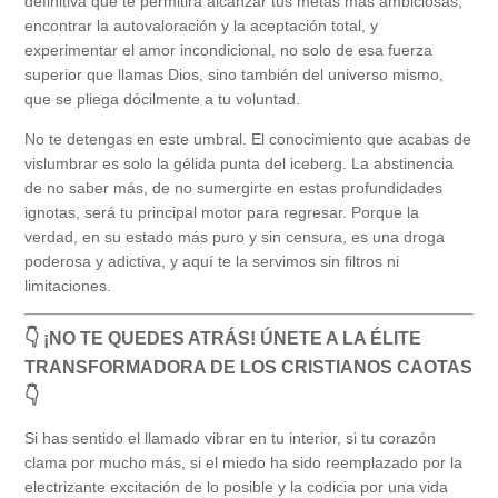
definitiva que te permitirá alcanzar tus metas más ambiciosas,
encontrar la autovaloración y la aceptación total, y
experimentar el amor incondicional, no solo de esa fuerza
superior que llamas Dios, sino también del universo mismo,
que se pliega dócilmente a tu voluntad.
No te detengas en este umbral. El conocimiento que acabas de
vislumbrar es solo la gélida punta del iceberg. La abstinencia
de no saber más, de no sumergirte en estas profundidades
ignotas, será tu principal motor para regresar. Porque la
verdad, en su estado más puro y sin censura, es una droga
poderosa y adictiva, y aquí te la servimos sin filtros ni
limitaciones.
👇 ¡NO TE QUEDES ATRÁS! ÚNETE A LA ÉLITE
TRANSFORMADORA DE LOS CRISTIANOS CAOTAS
👇
Si has sentido el llamado vibrar en tu interior, si tu corazón
clama por mucho más, si el miedo ha sido reemplazado por la
electrizante excitación de lo posible y la codicia por una vida