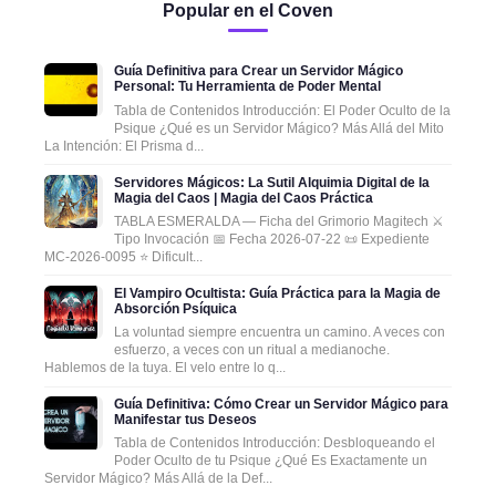
Popular en el Coven
Guía Definitiva para Crear un Servidor Mágico
Personal: Tu Herramienta de Poder Mental
Tabla de Contenidos Introducción: El Poder Oculto de la
Psique ¿Qué es un Servidor Mágico? Más Allá del Mito
La Intención: El Prisma d...
Servidores Mágicos: La Sutil Alquimia Digital de la
Magia del Caos | Magia del Caos Práctica
TABLA ESMERALDA — Ficha del Grimorio Magitech ⚔️
Tipo Invocación 📅 Fecha 2026-07-22 📜 Expediente
MC-2026-0095 ⭐ Dificult...
El Vampiro Ocultista: Guía Práctica para la Magia de
Absorción Psíquica
La voluntad siempre encuentra un camino. A veces con
esfuerzo, a veces con un ritual a medianoche.
Hablemos de la tuya. El velo entre lo q...
Guía Definitiva: Cómo Crear un Servidor Mágico para
Manifestar tus Deseos
Tabla de Contenidos Introducción: Desbloqueando el
Poder Oculto de tu Psique ¿Qué Es Exactamente un
Servidor Mágico? Más Allá de la Def...