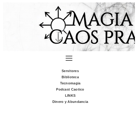
Servitores
Biblioteca
Tecnomagia
Podcast Caotico
LINKS
Dinero y Abundancia