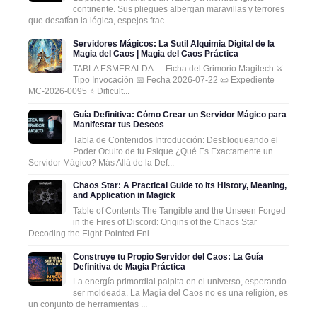
continente. Sus pliegues albergan maravillas y terrores
que desafían la lógica, espejos frac...
Servidores Mágicos: La Sutil Alquimia Digital de la
Magia del Caos | Magia del Caos Práctica
TABLA ESMERALDA — Ficha del Grimorio Magitech ⚔️
Tipo Invocación 📅 Fecha 2026-07-22 📜 Expediente
MC-2026-0095 ⭐ Dificult...
Guía Definitiva: Cómo Crear un Servidor Mágico para
Manifestar tus Deseos
Tabla de Contenidos Introducción: Desbloqueando el
Poder Oculto de tu Psique ¿Qué Es Exactamente un
Servidor Mágico? Más Allá de la Def...
Chaos Star: A Practical Guide to Its History, Meaning,
and Application in Magick
Table of Contents The Tangible and the Unseen Forged
in the Fires of Discord: Origins of the Chaos Star
Decoding the Eight-Pointed Eni...
Construye tu Propio Servidor del Caos: La Guía
Definitiva de Magia Práctica
La energía primordial palpita en el universo, esperando
ser moldeada. La Magia del Caos no es una religión, es
un conjunto de herramientas ...