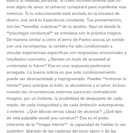
edifica tu realidad personal. Si crees intrínsecamente que no
eres digno de amor, el universo conspirará para manifestar esa
creencia. Si tu subconsciente está anclado en la escasez de
dinero, esa será tu experiencia constante. Tus pensamientos,
son las **semillas cuánticas** de tu destino. Aquí es donde la
**psicología conductual** se entrelaza con la práctica mágica.
De manera similar a cómo el perro de Pavlov asocia un sonido
con una recompensa, tu cerebro ha sido condicionado a
vincular experiencias específicas con respuestas emocionales y
resultados concretos. ¿Sientes un nudo de ansiedad al
contemplar tu futuro? Esa es una respuesta pavloviana
arraigada. La buena noticia es que este condicionamiento
puede ser desmantelado y reprogramado. Puedes **entrenar tu
mente** para anticipar el éxito, la abundancia y el amor, incluso
cuando las circunstancias externas parezcan contradecirlo.
Imagina, por un instante, la posibilidad de despojarte de cada
miedo, de cada inseguridad y de cada limitación autoimpuesta
o externa. ¿Qué alturas serías capaz de alcanzar? ¿Qué tipo
de vida palpable would you construct? Ese es el poder
inherente de la **magia interior**: la capacidad de habitar tu ser
auténtico, liberado de las cadenas del juicio ajeno o de las