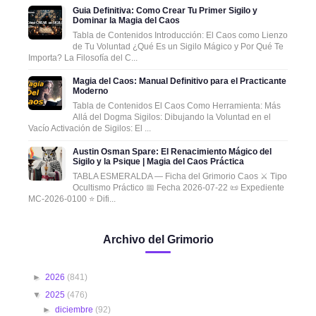
Guia Definitiva: Como Crear Tu Primer Sigilo y
Dominar la Magia del Caos
Tabla de Contenidos Introducción: El Caos como Lienzo
de Tu Voluntad ¿Qué Es un Sigilo Mágico y Por Qué Te
Importa? La Filosofía del C...
Magia del Caos: Manual Definitivo para el Practicante
Moderno
Tabla de Contenidos El Caos Como Herramienta: Más
Allá del Dogma Sigilos: Dibujando la Voluntad en el
Vacío Activación de Sigilos: El ...
Austin Osman Spare: El Renacimiento Mágico del
Sigilo y la Psique | Magia del Caos Práctica
TABLA ESMERALDA — Ficha del Grimorio Caos ⚔️ Tipo
Ocultismo Práctico 📅 Fecha 2026-07-22 📜 Expediente
MC-2026-0100 ⭐ Difi...
Archivo del Grimorio
►
2026
(841)
▼
2025
(476)
►
diciembre
(92)