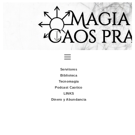
Servitores
Biblioteca
Tecnomagia
Podcast Caotico
LINKS
Dinero y Abundancia