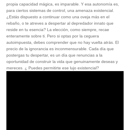
propia capacidad mágica, es imparable. Y esa autonomía es,
para ciertos sistemas de control, una amenaza existencial.
¿Estás dispuesto a continuar como una oveja más en el
rebaño, o te atreves a despertar al depredador innato que
reside en tu esencia? La elección, como siempre, recae
enteramente sobre ti. Pero si optas por la ceguera
autoimpuesta, debes comprender que no hay vuelta atrás. El
precio de la ignorancia es inconmensurable. Cada día que
postergas tu despertar, es un día que renuncias a la
oportunidad de construir la vida que genuinamente deseas y
mereces. ¿ Puedes permitirte ese lujo existencial?