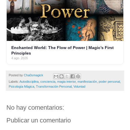
Enchanted World: The Flow of Power | Magic’s First
Principles
4 ago. 2026
Posted by
Cha0smagick
Labels:
Autodisciplina
,
conciencia
,
magia interior
,
manifestación
,
poder personal
,
Psicología Mágica
,
Transformación Personal
,
Voluntad
No hay comentarios:
Publicar un comentario