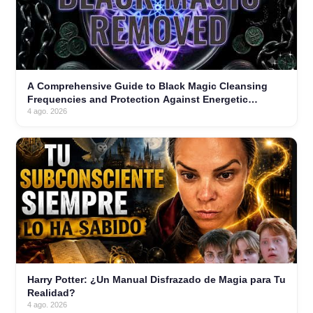
A Comprehensive Guide to Black Magic Cleansing
Frequencies and Protection Against Energetic
Parasites
4 ago. 2026
Harry Potter: ¿Un Manual Disfrazado de Magia para Tu
Realidad?
4 ago. 2026