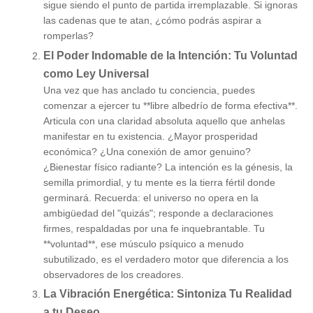
sigue siendo el punto de partida irremplazable. Si ignoras
las cadenas que te atan, ¿cómo podrás aspirar a
romperlas?
El Poder Indomable de la Intención: Tu Voluntad
como Ley Universal
Una vez que has anclado tu conciencia, puedes
comenzar a ejercer tu **libre albedrío de forma efectiva**.
Articula con una claridad absoluta aquello que anhelas
manifestar en tu existencia. ¿Mayor prosperidad
económica? ¿Una conexión de amor genuino?
¿Bienestar físico radiante? La intención es la génesis, la
semilla primordial, y tu mente es la tierra fértil donde
germinará. Recuerda: el universo no opera en la
ambigüedad del "quizás"; responde a declaraciones
firmes, respaldadas por una fe inquebrantable. Tu
**voluntad**, ese músculo psíquico a menudo
subutilizado, es el verdadero motor que diferencia a los
observadores de los creadores.
La Vibración Energética: Sintoniza Tu Realidad
a tu Deseo