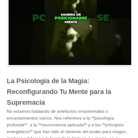
La Psicología de la Magia:
Reconfigurando Tu Mente para la
Supremacía
No estamos hablando de artefactos ornamentales o
encantamientos vacíos. Nos referimos a la **psicología
profunda**, a la **neurociencia aplicada** y a los **principios
energéticos** que han sido el cimiento del poder para magos,