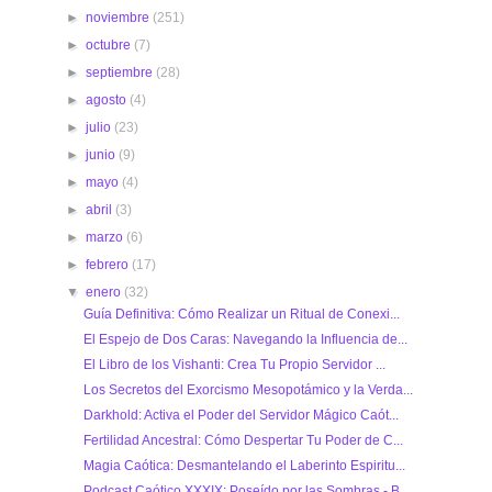
►
noviembre
(251)
►
octubre
(7)
►
septiembre
(28)
►
agosto
(4)
►
julio
(23)
►
junio
(9)
►
mayo
(4)
►
abril
(3)
►
marzo
(6)
►
febrero
(17)
▼
enero
(32)
Guía Definitiva: Cómo Realizar un Ritual de Conexi...
El Espejo de Dos Caras: Navegando la Influencia de...
El Libro de los Vishanti: Crea Tu Propio Servidor ...
Los Secretos del Exorcismo Mesopotámico y la Verda...
Darkhold: Activa el Poder del Servidor Mágico Caót...
Fertilidad Ancestral: Cómo Despertar Tu Poder de C...
Magia Caótica: Desmantelando el Laberinto Espiritu...
Podcast Caótico XXXIX: Poseído por las Sombras - B...