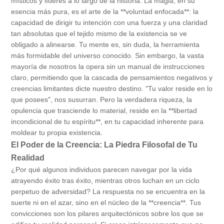
místicos y líderes a lo largo de la historia. La magia, en su
esencia más pura, es el arte de la **voluntad enfocada**: la
capacidad de dirigir tu intención con una fuerza y una claridad
tan absolutas que el tejido mismo de la existencia se ve
obligado a alinearse. Tu mente es, sin duda, la herramienta
más formidable del universo conocido. Sin embargo, la vasta
mayoría de nosotros la opera sin un manual de instrucciones
claro, permitiendo que la cascada de pensamientos negativos y
creencias limitantes dicte nuestro destino. "Tu valor reside en lo
que posees", nos susurran. Pero la verdadera riqueza, la
opulencia que trasciende lo material, reside en la **libertad
incondicional de tu espíritu**, en tu capacidad inherente para
moldear tu propia existencia.
El Poder de la Creencia: La Piedra Filosofal de Tu
Realidad
¿Por qué algunos individuos parecen navegar por la vida
atrayendo éxito tras éxito, mientras otros luchan en un ciclo
perpetuo de adversidad? La respuesta no se encuentra en la
suerte ni en el azar, sino en el núcleo de la **creencia**. Tus
convicciones son los pilares arquitectónicos sobre los que se