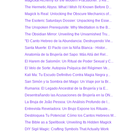
Magickal Alchemy for the Modern Practitioner: 3 Re...
The Hermetic Abyss: What I Wish I'd Known Before D...
Magick Is Real: Unlocking the Obscure Mechanics of...
The Esoteric Saturdays Dossier: Unpacking the Esse...
The Unspoken Prerequisite: Why Meditation is the B...
The Obsidian Mirror: Unveiling the Unvarnished Tru...
"El Canto Hebreo de la Abundancia: Destruyendo Vie...
Santa Muerte: El Pacto con la Niña Blanca - Histor...
Anatomía de la Brujería del Sapo: Más Allá del Rel...
El Harem de Salomón: Un Ritual de Poder Sexual y C...
El Velo de Sorte: Autopsia Psíquica del Régimen Ve...
Kali Ma: Tu Escudo Definitivo Contra Magia Negra y...
San Simón y la Sombra del Mago: Un Viaje por la Br...
Rumania: El Legado Ancestral de la Brujería y la E...
Desentrañando las Acusaciones de Brujería en la ON...
La Bruja de João Pessoa: Un Análisis Profundo de l...
Entrevista Reveladora: Un Brujo Expone los Rituale...
Desbloquea Tu Potencial: Cómo los Cantos Hebreos M...
The Bible as a Spellbook: Unveiling Its Hidden Magick
DIY Sigil Magic: Crafting Symbols That Actually Work