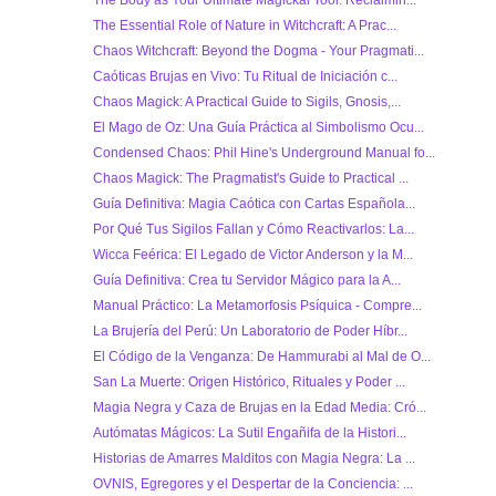
The Body as Your Ultimate Magickal Tool: Reclaimin...
The Essential Role of Nature in Witchcraft: A Prac...
Chaos Witchcraft: Beyond the Dogma - Your Pragmati...
Caóticas Brujas en Vivo: Tu Ritual de Iniciación c...
Chaos Magick: A Practical Guide to Sigils, Gnosis,...
El Mago de Oz: Una Guía Práctica al Simbolismo Ocu...
Condensed Chaos: Phil Hine's Underground Manual fo...
Chaos Magick: The Pragmatist's Guide to Practical ...
Guía Definitiva: Magia Caótica con Cartas Española...
Por Qué Tus Sigilos Fallan y Cómo Reactivarlos: La...
Wicca Feérica: El Legado de Victor Anderson y la M...
Guía Definitiva: Crea tu Servidor Mágico para la A...
Manual Práctico: La Metamorfosis Psíquica - Compre...
La Brujería del Perú: Un Laboratorio de Poder Híbr...
El Código de la Venganza: De Hammurabi al Mal de O...
San La Muerte: Origen Histórico, Rituales y Poder ...
Magia Negra y Caza de Brujas en la Edad Media: Cró...
Autómatas Mágicos: La Sutil Engañifa de la Histori...
Historias de Amarres Malditos con Magia Negra: La ...
OVNIS, Egregores y el Despertar de la Conciencia: ...