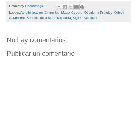
Posted by
Cha0smagick
Labels:
Autodeificación
,
Grimorios
,
Magia Oscura
,
Ocultismo Práctico
,
Qlifoth
,
Satanismo
,
Sendero de la Mano Izquierda
,
Sigilos
,
Voluntad
No hay comentarios:
Publicar un comentario