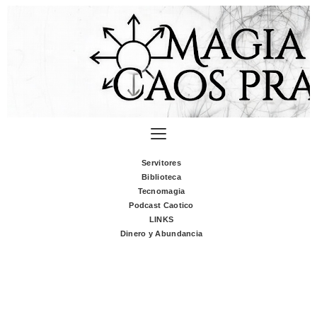
Servitores
Biblioteca
Tecnomagia
Podcast Caotico
LINKS
Dinero y Abundancia