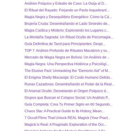
Análisis Psíquico y Estudio de Caso: La Ouija al D...
El Ritual del Rayado: Forjando un Pacto Inquebrant...
Magia Negra y Desequilibrio Energético: Cómo la Cá...
Brujería Cruda: Desentrañando el Lado Siniestro de...
Magia Caótica y Misterio: Explorando los Lugares c...
La Montaña Sagrada: Un Ritual Oculto de Psicomagia...
Guía Definitiva de Tarot para Principiantes: Despi...
TOP 7: Análisis Profundo de Rituales Macabros y su...
Mercado de Magia Negra en Bolivia: Un Análisis de ...
Magia Negra: Una Perspectiva Histórica y Psicológi...
The Elusive Pact: Unmasking the "Demonic Aid" of M...
El Enigma Shelly Miscavige: El Costo Humano Detrás...
Runas Cazadoras: Desentrañando el Poder de la Real...
El Arsenal Oculto: Desvelando el Origen Psíquico d...
Grupos que Buscan el Colapso Social: Un Análisis P...
Guía Completa: Crea Tu Primer Sigilo en 60 Segundo...
Chaos Star: A Practical Guide to Its History, Mean...
7 Occult Films That Unlock REAL Magick (Your Pract...
Magick is Real: A Pragmatic Exploration of the Occ...