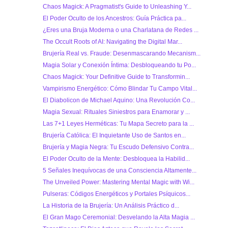
Chaos Magick: A Pragmatist's Guide to Unleashing Y...
El Poder Oculto de los Ancestros: Guía Práctica pa...
¿Eres una Bruja Moderna o una Charlatana de Redes ...
The Occult Roots of AI: Navigating the Digital Mar...
Brujería Real vs. Fraude: Desenmascarando Mecanism...
Magia Solar y Conexión Íntima: Desbloqueando tu Po...
Chaos Magick: Your Definitive Guide to Transformin...
Vampirismo Energético: Cómo Blindar Tu Campo Vital...
El Diabolicon de Michael Aquino: Una Revolución Co...
Magia Sexual: Rituales Siniestros para Enamorar y ...
Las 7+1 Leyes Herméticas: Tu Mapa Secreto para la ...
Brujería Católica: El Inquietante Uso de Santos en...
Brujería y Magia Negra: Tu Escudo Defensivo Contra...
El Poder Oculto de la Mente: Desbloquea la Habilid...
5 Señales Inequívocas de una Consciencia Altamente...
The Unveiled Power: Mastering Mental Magic with Wi...
Pulseras: Códigos Energéticos y Portales Psíquicos...
La Historia de la Brujería: Un Análisis Práctico d...
El Gran Mago Ceremonial: Desvelando la Alta Magia ...