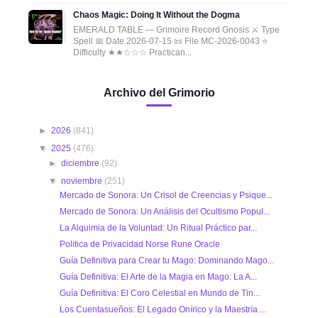
Chaos Magic: Doing It Without the Dogma
EMERALD TABLE — Grimoire Record Gnosis ⚔️ Type
Spell 📅 Date 2026-07-15 📜 File MC-2026-0043 ⭐
Difficulty ★★☆☆☆ Practican...
Archivo del Grimorio
►
2026
(841)
▼
2025
(476)
►
diciembre
(92)
▼
noviembre
(251)
Mercado de Sonora: Un Crisol de Creencias y Psique...
Mercado de Sonora: Un Análisis del Ocultismo Popul...
La Alquimia de la Voluntad: Un Ritual Práctico par...
Politica de Privacidad Norse Rune Oracle
Guía Definitiva para Crear tu Mago: Dominando Mago...
Guía Definitiva: El Arte de la Magia en Mago: La A...
Guía Definitiva: El Coro Celestial en Mundo de Tin...
Los Cuentasueños: El Legado Onírico y la Maestría ...