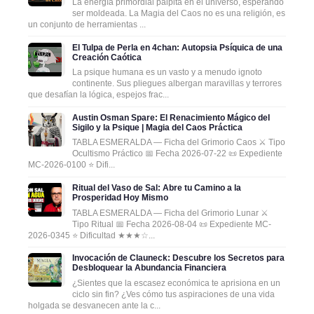
La energía primordial palpita en el universo, esperando
ser moldeada. La Magia del Caos no es una religión, es
un conjunto de herramientas ...
El Tulpa de Perla en 4chan: Autopsia Psíquica de una
Creación Caótica
La psique humana es un vasto y a menudo ignoto
continente. Sus pliegues albergan maravillas y terrores
que desafían la lógica, espejos frac...
Austin Osman Spare: El Renacimiento Mágico del
Sigilo y la Psique | Magia del Caos Práctica
TABLA ESMERALDA — Ficha del Grimorio Caos ⚔️ Tipo
Ocultismo Práctico 📅 Fecha 2026-07-22 📜 Expediente
MC-2026-0100 ⭐ Difi...
Ritual del Vaso de Sal: Abre tu Camino a la
Prosperidad Hoy Mismo
TABLA ESMERALDA — Ficha del Grimorio Lunar ⚔️
Tipo Ritual 📅 Fecha 2026-08-04 📜 Expediente MC-
2026-0345 ⭐ Dificultad ★★★☆...
Invocación de Clauneck: Descubre los Secretos para
Desbloquear la Abundancia Financiera
¿Sientes que la escasez económica te aprisiona en un
ciclo sin fin? ¿Ves cómo tus aspiraciones de una vida
holgada se desvanecen ante la c...