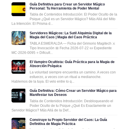
Guía Definitiva para Crear un Servidor Mágico
Personal: Tu Herramienta de Poder Mental
Tabla de Contenidos Introducción: El Poder Oculto de la
Psique ¿Qué es un Servidor Mágico? Más Allá del Mito
La Intención: El Prisma d...
Servidores Mágicos: La Sutil Alquimia Digital de la
Magia del Caos | Magia del Caos Práctica
TABLA ESMERALDA — Ficha del Grimorio Magitech ⚔️
Tipo Invocación 📅 Fecha 2026-07-22 📜 Expediente
MC-2026-0095 ⭐ Dificult...
El Vampiro Ocultista: Guía Práctica para la Magia de
Absorción Psíquica
La voluntad siempre encuentra un camino. A veces con
esfuerzo, a veces con un ritual a medianoche.
Hablemos de la tuya. El velo entre lo q...
Guía Definitiva: Cómo Crear un Servidor Mágico para
Manifestar tus Deseos
Tabla de Contenidos Introducción: Desbloqueando el
Poder Oculto de tu Psique ¿Qué Es Exactamente un
Servidor Mágico? Más Allá de la Def...
Construye tu Propio Servidor del Caos: La Guía
Definitiva de Magia Práctica