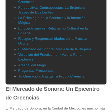
Creencias
Perspectivas Contrapuestas: La Brujería a
Través de Dos Lentes
La Psicología de la Creencia y la Intención
Mágica
Etnocentrismo vs. Relativismo Cultural en la
Brujería
Riesgos y Responsabilidades en la Práctica
Oculta
El Mercado de Sonora: Más Allá de la Brujería
Veredicto del Practicante: ¿Vale la Pena
Explorar?
Arsenal del Mago
Preguntas Frecuentes
Tu Operación: Analiza Tu Propia Creencia
El Mercado de Sonora: Un Epicentro
de Creencias
El Mercado de Sonora, en la Ciudad de México, es mucho más