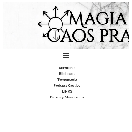
Servitores
Biblioteca
Tecnomagia
Podcast Caotico
LINKS
Dinero y Abundancia