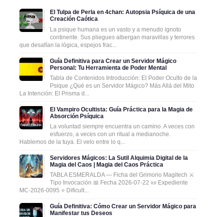
El Tulpa de Perla en 4chan: Autopsia Psíquica de una
Creación Caótica
La psique humana es un vasto y a menudo ignoto
continente. Sus pliegues albergan maravillas y terrores
que desafían la lógica, espejos frac...
Guía Definitiva para Crear un Servidor Mágico
Personal: Tu Herramienta de Poder Mental
Tabla de Contenidos Introducción: El Poder Oculto de la
Psique ¿Qué es un Servidor Mágico? Más Allá del Mito
La Intención: El Prisma d...
El Vampiro Ocultista: Guía Práctica para la Magia de
Absorción Psíquica
La voluntad siempre encuentra un camino. A veces con
esfuerzo, a veces con un ritual a medianoche.
Hablemos de la tuya. El velo entre lo q...
Servidores Mágicos: La Sutil Alquimia Digital de la
Magia del Caos | Magia del Caos Práctica
TABLA ESMERALDA — Ficha del Grimorio Magitech ⚔️
Tipo Invocación 📅 Fecha 2026-07-22 📜 Expediente
MC-2026-0095 ⭐ Dificult...
Guía Definitiva: Cómo Crear un Servidor Mágico para
Manifestar tus Deseos