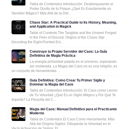
Tabla de Contenidos Introducción: Desbloqueando el
Poder Oculto de tu Psique ¿Qué Es Exactamente un
Servidor Mágico? Más Allá de la Def...
Chaos Star: A Practical Guide to Its History, Meaning,
and Application in Magick
Table of Contents The Tangible and the Unseen Forged
in the Fires of Discord: Origins of the Chaos Star
Decoding the Eight-Pointed Eni...
Construye tu Propio Servidor del Caos: La Guía
Definitiva de Magia Práctica
La energía primordial palpita en el universo, esperando
ser moldeada. La Magia del Caos no es una religión, es
un conjunto de herramientas ...
Guia Definitiva: Como Crear Tu Primer Sigilo y
Dominar la Magia del Caos
Tabla de Contenidos Introducción: El Caos como Lienzo
de Tu Voluntad ¿Qué Es un Sigilo Mágico y Por Qué Te
Importa? La Filosofía del C...
Magia del Caos: Manual Definitivo para el Practicante
Moderno
Tabla de Contenidos El Caos Como Herramienta: Más
Allá del Dogma Sigilos: Dibujando la Voluntad en el
Vacío Activación de Sigilos: El ...