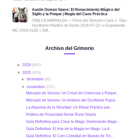
Austin Osman Spare: El Renacimiento Mágico del
Sigilo y la Psique | Magia del Caos Práctica
TABLA ESMERALDA — Ficha del Grimorio Caos ⚔️ Tipo
Ocultismo Práctico 📅 Fecha 2026-07-22 📜 Expediente
MC-2026-0100 ⭐ Difi...
Archivo del Grimorio
►
2026
(841)
▼
2025
(476)
►
diciembre
(92)
▼
noviembre
(251)
Mercado de Sonora: Un Crisol de Creencias y Psique...
Mercado de Sonora: Un Análisis del Ocultismo Popul...
La Alquimia de la Voluntad: Un Ritual Práctico par...
Politica de Privacidad Norse Rune Oracle
Guía Definitiva para Crear tu Mago: Dominando Mago...
Guía Definitiva: El Arte de la Magia en Mago: La A...
Guía Definitiva: El Coro Celestial en Mundo de Tin...