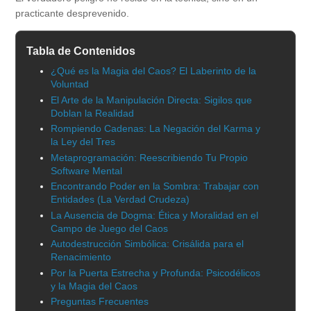
practicante desprevenido.
Tabla de Contenidos
¿Qué es la Magia del Caos? El Laberinto de la
Voluntad
El Arte de la Manipulación Directa: Sigilos que
Doblan la Realidad
Rompiendo Cadenas: La Negación del Karma y
la Ley del Tres
Metaprogramación: Reescribiendo Tu Propio
Software Mental
Encontrando Poder en la Sombra: Trabajar con
Entidades (La Verdad Crudeza)
La Ausencia de Dogma: Ética y Moralidad en el
Campo de Juego del Caos
Autodestrucción Simbólica: Crisálida para el
Renacimiento
Por la Puerta Estrecha y Profunda: Psicodélicos
y la Magia del Caos
Preguntas Frecuentes