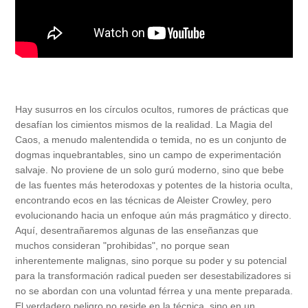
Hay susurros en los círculos ocultos, rumores de prácticas que
desafían los cimientos mismos de la realidad. La Magia del
Caos, a menudo malentendida o temida, no es un conjunto de
dogmas inquebrantables, sino un campo de experimentación
salvaje. No proviene de un solo gurú moderno, sino que bebe
de las fuentes más heterodoxas y potentes de la historia oculta,
encontrando ecos en las técnicas de Aleister Crowley, pero
evolucionando hacia un enfoque aún más pragmático y directo.
Aquí, desentrañaremos algunas de las enseñanzas que
muchos consideran "prohibidas", no porque sean
inherentemente malignas, sino porque su poder y su potencial
para la transformación radical pueden ser desestabilizadores si
no se abordan con una voluntad férrea y una mente preparada.
El verdadero peligro no reside en la técnica, sino en un