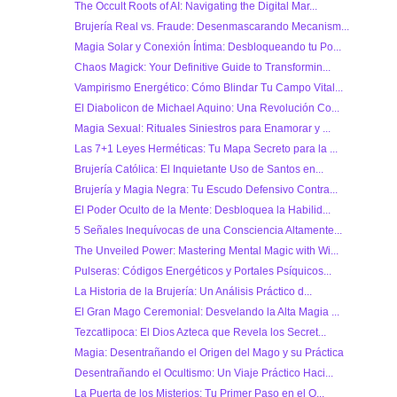
The Occult Roots of AI: Navigating the Digital Mar...
Brujería Real vs. Fraude: Desenmascarando Mecanism...
Magia Solar y Conexión Íntima: Desbloqueando tu Po...
Chaos Magick: Your Definitive Guide to Transformin...
Vampirismo Energético: Cómo Blindar Tu Campo Vital...
El Diabolicon de Michael Aquino: Una Revolución Co...
Magia Sexual: Rituales Siniestros para Enamorar y ...
Las 7+1 Leyes Herméticas: Tu Mapa Secreto para la ...
Brujería Católica: El Inquietante Uso de Santos en...
Brujería y Magia Negra: Tu Escudo Defensivo Contra...
El Poder Oculto de la Mente: Desbloquea la Habilid...
5 Señales Inequívocas de una Consciencia Altamente...
The Unveiled Power: Mastering Mental Magic with Wi...
Pulseras: Códigos Energéticos y Portales Psíquicos...
La Historia de la Brujería: Un Análisis Práctico d...
El Gran Mago Ceremonial: Desvelando la Alta Magia ...
Tezcatlipoca: El Dios Azteca que Revela los Secret...
Magia: Desentrañando el Origen del Mago y su Práctica
Desentrañando el Ocultismo: Un Viaje Práctico Haci...
La Puerta de los Misterios: Tu Primer Paso en el O...