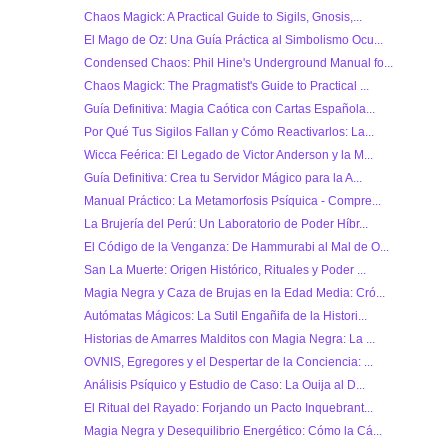
Chaos Magick: A Practical Guide to Sigils, Gnosis,...
El Mago de Oz: Una Guía Práctica al Simbolismo Ocu...
Condensed Chaos: Phil Hine's Underground Manual fo...
Chaos Magick: The Pragmatist's Guide to Practical ...
Guía Definitiva: Magia Caótica con Cartas Española...
Por Qué Tus Sigilos Fallan y Cómo Reactivarlos: La...
Wicca Feérica: El Legado de Victor Anderson y la M...
Guía Definitiva: Crea tu Servidor Mágico para la A...
Manual Práctico: La Metamorfosis Psíquica - Compre...
La Brujería del Perú: Un Laboratorio de Poder Híbr...
El Código de la Venganza: De Hammurabi al Mal de O...
San La Muerte: Origen Histórico, Rituales y Poder ...
Magia Negra y Caza de Brujas en la Edad Media: Cró...
Autómatas Mágicos: La Sutil Engañifa de la Histori...
Historias de Amarres Malditos con Magia Negra: La ...
OVNIS, Egregores y el Despertar de la Conciencia: ...
Análisis Psíquico y Estudio de Caso: La Ouija al D...
El Ritual del Rayado: Forjando un Pacto Inquebrant...
Magia Negra y Desequilibrio Energético: Cómo la Cá...