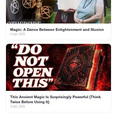
Magic: A Dance Between Enlightenment and Illusion
4 ago. 2026
This Ancient Magic Is Surprisingly Powerful (Think
Twice Before Using It)
4 ago. 2026