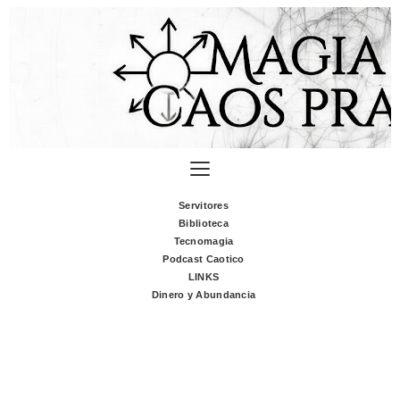
Servitores
Biblioteca
Tecnomagia
Podcast Caotico
LINKS
Dinero y Abundancia