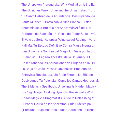
The Unspoken Prerequisite: Why Meditation is the B...
The Obsidian Mirror: Unveiling the Unvarnished Tru...
"El Canto Hebreo de la Abundancia: Destruyendo Vie...
Santa Muerte: El Pacto con la Niña Blanca - Histor...
Anatomía de la Brujería del Sapo: Más Allá del Rel...
El Harem de Salomón: Un Ritual de Poder Sexual y C...
El Velo de Sorte: Autopsia Psíquica del Régimen Ve...
Kali Ma: Tu Escudo Definitivo Contra Magia Negra y...
San Simón y la Sombra del Mago: Un Viaje por la Br...
Rumania: El Legado Ancestral de la Brujería y la E...
Desentrañando las Acusaciones de Brujería en la ON...
La Bruja de João Pessoa: Un Análisis Profundo de l...
Entrevista Reveladora: Un Brujo Expone los Rituale...
Desbloquea Tu Potencial: Cómo los Cantos Hebreos M...
The Bible as a Spellbook: Unveiling Its Hidden Magick
DIY Sigil Magic: Crafting Symbols That Actually Work
Chaos Magick: A Pragmatist's Guide to Unleashing Y...
El Poder Oculto de los Ancestros: Guía Práctica pa...
¿Eres una Bruja Moderna o una Charlatana de Redes ...