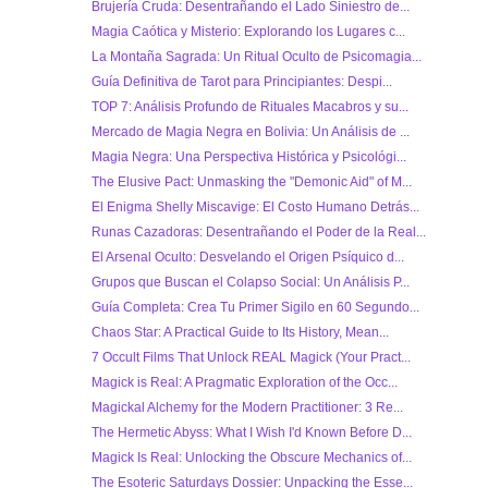
Brujería Cruda: Desentrañando el Lado Siniestro de...
Magia Caótica y Misterio: Explorando los Lugares c...
La Montaña Sagrada: Un Ritual Oculto de Psicomagia...
Guía Definitiva de Tarot para Principiantes: Despi...
TOP 7: Análisis Profundo de Rituales Macabros y su...
Mercado de Magia Negra en Bolivia: Un Análisis de ...
Magia Negra: Una Perspectiva Histórica y Psicológi...
The Elusive Pact: Unmasking the "Demonic Aid" of M...
El Enigma Shelly Miscavige: El Costo Humano Detrás...
Runas Cazadoras: Desentrañando el Poder de la Real...
El Arsenal Oculto: Desvelando el Origen Psíquico d...
Grupos que Buscan el Colapso Social: Un Análisis P...
Guía Completa: Crea Tu Primer Sigilo en 60 Segundo...
Chaos Star: A Practical Guide to Its History, Mean...
7 Occult Films That Unlock REAL Magick (Your Pract...
Magick is Real: A Pragmatic Exploration of the Occ...
Magickal Alchemy for the Modern Practitioner: 3 Re...
The Hermetic Abyss: What I Wish I'd Known Before D...
Magick Is Real: Unlocking the Obscure Mechanics of...
The Esoteric Saturdays Dossier: Unpacking the Esse...