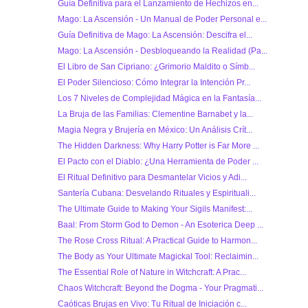
Guía Definitiva para el Lanzamiento de Hechizos en...
Mago: La Ascensión - Un Manual de Poder Personal e...
Guía Definitiva de Mago: La Ascensión: Descifra el...
Mago: La Ascensión - Desbloqueando la Realidad (Pa...
El Libro de San Cipriano: ¿Grimorio Maldito o Símb...
El Poder Silencioso: Cómo Integrar la Intención Pr...
Los 7 Niveles de Complejidad Mágica en la Fantasía...
La Bruja de las Familias: Clementine Barnabet y la...
Magia Negra y Brujería en México: Un Análisis Crít...
The Hidden Darkness: Why Harry Potter is Far More ...
El Pacto con el Diablo: ¿Una Herramienta de Poder ...
El Ritual Definitivo para Desmantelar Vicios y Adi...
Santería Cubana: Desvelando Rituales y Espirituali...
The Ultimate Guide to Making Your Sigils Manifest:...
Baal: From Storm God to Demon - An Esoterica Deep ...
The Rose Cross Ritual: A Practical Guide to Harmon...
The Body as Your Ultimate Magickal Tool: Reclaimin...
The Essential Role of Nature in Witchcraft: A Prac...
Chaos Witchcraft: Beyond the Dogma - Your Pragmati...
Caóticas Brujas en Vivo: Tu Ritual de Iniciación c...