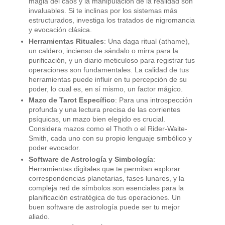
magia del caos y la manipulación de la realidad son
invaluables. Si te inclinas por los sistemas más
estructurados, investiga los tratados de nigromancia
y evocación clásica.
Herramientas Rituales
: Una daga ritual (athame),
un caldero, incienso de sándalo o mirra para la
purificación, y un diario meticuloso para registrar tus
operaciones son fundamentales. La calidad de tus
herramientas puede influir en tu percepción de su
poder, lo cual es, en sí mismo, un factor mágico.
Mazo de Tarot Específico
: Para una introspección
profunda y una lectura precisa de las corrientes
psíquicas, un mazo bien elegido es crucial.
Considera mazos como el Thoth o el Rider-Waite-
Smith, cada uno con su propio lenguaje simbólico y
poder evocador.
Software de Astrología y Simbología
:
Herramientas digitales que te permitan explorar
correspondencias planetarias, fases lunares, y la
compleja red de símbolos son esenciales para la
planificación estratégica de tus operaciones. Un
buen software de astrología puede ser tu mejor
aliado.