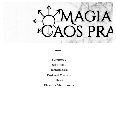
Servitores
Biblioteca
Tecnomagia
Podcast Caotico
LINKS
Dinero y Abundancia