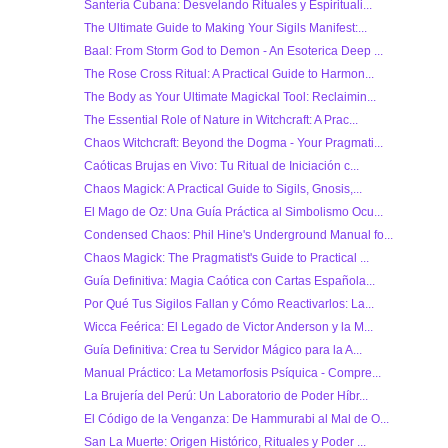
Santería Cubana: Desvelando Rituales y Espirituali...
The Ultimate Guide to Making Your Sigils Manifest:...
Baal: From Storm God to Demon - An Esoterica Deep ...
The Rose Cross Ritual: A Practical Guide to Harmon...
The Body as Your Ultimate Magickal Tool: Reclaimin...
The Essential Role of Nature in Witchcraft: A Prac...
Chaos Witchcraft: Beyond the Dogma - Your Pragmati...
Caóticas Brujas en Vivo: Tu Ritual de Iniciación c...
Chaos Magick: A Practical Guide to Sigils, Gnosis,...
El Mago de Oz: Una Guía Práctica al Simbolismo Ocu...
Condensed Chaos: Phil Hine's Underground Manual fo...
Chaos Magick: The Pragmatist's Guide to Practical ...
Guía Definitiva: Magia Caótica con Cartas Española...
Por Qué Tus Sigilos Fallan y Cómo Reactivarlos: La...
Wicca Feérica: El Legado de Victor Anderson y la M...
Guía Definitiva: Crea tu Servidor Mágico para la A...
Manual Práctico: La Metamorfosis Psíquica - Compre...
La Brujería del Perú: Un Laboratorio de Poder Híbr...
El Código de la Venganza: De Hammurabi al Mal de O...
San La Muerte: Origen Histórico, Rituales y Poder ...