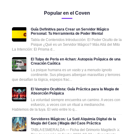
Popular en el Coven
Guía Definitiva para Crear un Servidor Mágico
Personal: Tu Herramienta de Poder Mental
Tabla de Contenidos Introducción: El Poder Oculto de la
Psique ¿Qué es un Servidor Mágico? Más Allá del Mito
La Intención: El Prisma d...
El Tulpa de Perla en 4chan: Autopsia Psíquica de una
Creación Caótica
La psique humana es un vasto y a menudo ignoto
continente. Sus pliegues albergan maravillas y terrores
que desafían la lógica, espejos frac...
El Vampiro Ocultista: Guía Práctica para la Magia de
Absorción Psíquica
La voluntad siempre encuentra un camino. A veces con
esfuerzo, a veces con un ritual a medianoche.
Hablemos de la tuya. El velo entre lo q...
Servidores Mágicos: La Sutil Alquimia Digital de la
Magia del Caos | Magia del Caos Práctica
TABLA ESMERALDA — Ficha del Grimorio Magitech ⚔️