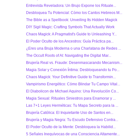
Entrevista Reveladora: Un Brujo Expone los Rituale...
Desbloquea Tu Potencial: Cómo los Cantos Hebreos M...
The Bible as a Spellbook: Unveiling Its Hidden Magick
DIY Sigil Magic: Crafting Symbols That Actually Work
Chaos Magick: A Pragmatist's Guide to Unleashing Y...
El Poder Oculto de los Ancestros: Guía Práctica pa...
¿Eres una Bruja Moderna o una Charlatana de Redes ...
The Occult Roots of AI: Navigating the Digital Mar...
Brujería Real vs. Fraude: Desenmascarando Mecanism...
Magia Solar y Conexión Íntima: Desbloqueando tu Po...
Chaos Magick: Your Definitive Guide to Transformin...
Vampirismo Energético: Cómo Blindar Tu Campo Vital...
El Diabolicon de Michael Aquino: Una Revolución Co...
Magia Sexual: Rituales Siniestros para Enamorar y ...
Las 7+1 Leyes Herméticas: Tu Mapa Secreto para la ...
Brujería Católica: El Inquietante Uso de Santos en...
Brujería y Magia Negra: Tu Escudo Defensivo Contra...
El Poder Oculto de la Mente: Desbloquea la Habilid...
5 Señales Inequívocas de una Consciencia Altamente...