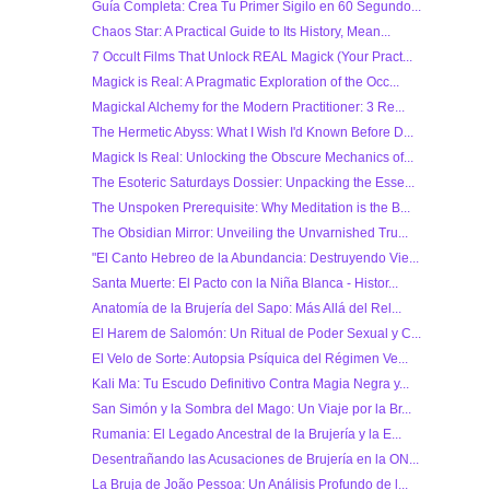
Guía Completa: Crea Tu Primer Sigilo en 60 Segundo...
Chaos Star: A Practical Guide to Its History, Mean...
7 Occult Films That Unlock REAL Magick (Your Pract...
Magick is Real: A Pragmatic Exploration of the Occ...
Magickal Alchemy for the Modern Practitioner: 3 Re...
The Hermetic Abyss: What I Wish I'd Known Before D...
Magick Is Real: Unlocking the Obscure Mechanics of...
The Esoteric Saturdays Dossier: Unpacking the Esse...
The Unspoken Prerequisite: Why Meditation is the B...
The Obsidian Mirror: Unveiling the Unvarnished Tru...
"El Canto Hebreo de la Abundancia: Destruyendo Vie...
Santa Muerte: El Pacto con la Niña Blanca - Histor...
Anatomía de la Brujería del Sapo: Más Allá del Rel...
El Harem de Salomón: Un Ritual de Poder Sexual y C...
El Velo de Sorte: Autopsia Psíquica del Régimen Ve...
Kali Ma: Tu Escudo Definitivo Contra Magia Negra y...
San Simón y la Sombra del Mago: Un Viaje por la Br...
Rumania: El Legado Ancestral de la Brujería y la E...
Desentrañando las Acusaciones de Brujería en la ON...
La Bruja de João Pessoa: Un Análisis Profundo de l...