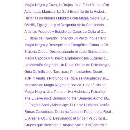
Magia Negra y Caza de Brujas en la Edad Media: Cró...
Autómatas Mágicos: La Sutil Engañifa de la Histori...
Historias de Amarres Malditos con Magia Negra: La ...
OVNIS, Egregores y el Despertar de la Conciencia: ...
Análisis Psíquico y Estudio de Caso: La Ouija al D...
El Ritual del Rayado: Forjando un Pacto Inquebrant...
Magia Negra y Desequilibrio Energético: Cómo la Cá...
Brujería Cruda: Desentrañando el Lado Siniestro de...
Magia Caótica y Misterio: Explorando los Lugares c...
La Montaña Sagrada: Un Ritual Oculto de Psicomagia...
Guía Definitiva de Tarot para Principiantes: Despi...
TOP 7: Análisis Profundo de Rituales Macabros y su...
Mercado de Magia Negra en Bolivia: Un Análisis de ...
Magia Negra: Una Perspectiva Histórica y Psicológi...
The Elusive Pact: Unmasking the "Demonic Aid" of M...
El Enigma Shelly Miscavige: El Costo Humano Detrás...
Runas Cazadoras: Desentrañando el Poder de la Real...
El Arsenal Oculto: Desvelando el Origen Psíquico d...
Grupos que Buscan el Colapso Social: Un Análisis P...