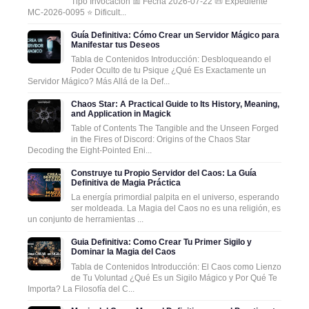
Tipo Invocación 📅 Fecha 2026-07-22 📜 Expediente
MC-2026-0095 ⭐ Dificult...
Guía Definitiva: Cómo Crear un Servidor Mágico para
Manifestar tus Deseos
Tabla de Contenidos Introducción: Desbloqueando el
Poder Oculto de tu Psique ¿Qué Es Exactamente un
Servidor Mágico? Más Allá de la Def...
Chaos Star: A Practical Guide to Its History, Meaning,
and Application in Magick
Table of Contents The Tangible and the Unseen Forged
in the Fires of Discord: Origins of the Chaos Star
Decoding the Eight-Pointed Eni...
Construye tu Propio Servidor del Caos: La Guía
Definitiva de Magia Práctica
La energía primordial palpita en el universo, esperando
ser moldeada. La Magia del Caos no es una religión, es
un conjunto de herramientas ...
Guia Definitiva: Como Crear Tu Primer Sigilo y
Dominar la Magia del Caos
Tabla de Contenidos Introducción: El Caos como Lienzo
de Tu Voluntad ¿Qué Es un Sigilo Mágico y Por Qué Te
Importa? La Filosofía del C...