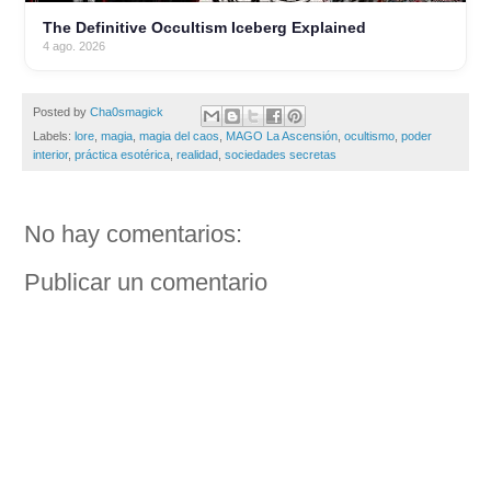
The Definitive Occultism Iceberg Explained
4 ago. 2026
Posted by
Cha0smagick
Labels:
lore
,
magia
,
magia del caos
,
MAGO La Ascensión
,
ocultismo
,
poder
interior
,
práctica esotérica
,
realidad
,
sociedades secretas
No hay comentarios:
Publicar un comentario