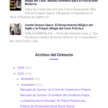
Magia del Caos: Manual Definitivo para el Practicante
Moderno
Tabla de Contenidos El Caos Como Herramienta: Más
Allá del Dogma Sigilos: Dibujando la Voluntad en el
Vacío Activación de Sigilos: El ...
Austin Osman Spare: El Renacimiento Mágico del
Sigilo y la Psique | Magia del Caos Práctica
TABLA ESMERALDA — Ficha del Grimorio Caos ⚔️ Tipo
Ocultismo Práctico 📅 Fecha 2026-07-22 📜 Expediente
MC-2026-0100 ⭐ Difi...
Archivo del Grimorio
►
2026
(841)
▼
2025
(476)
►
diciembre
(92)
▼
noviembre
(251)
Mercado de Sonora: Un Crisol de Creencias y Psique...
Mercado de Sonora: Un Análisis del Ocultismo Popul...
La Alquimia de la Voluntad: Un Ritual Práctico par...
Politica de Privacidad Norse Rune Oracle