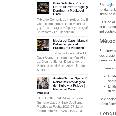
Guia Definitiva: Como
En
magia c
Crear Tu Primer Sigilo y
fundamental
Dominar la Magia del
absoluto y
Caos
Tabla de Contenidos Introducción: El
Este no es 
Caos como Lienzo de Tu Voluntad
construimo
¿Qué Es un Sigilo Mágico y Por Qué
indiscutibl
Te Importa? La Filosofía del C...
Métod
Magia del Caos: Manual
Definitivo para el
Practicante Moderno
El primer 
Tabla de Contenidos El
declaración
Caos Como Herramienta: Más Allá
herramienta
del Dogma Sigilos: Dibujando la
Voluntad en el Vacío Activación de
El generad
Sigilos: El ...
El M
Austin Osman Spare: El
sagra
Renacimiento Mágico
del Sigilo y la Psique |
El M
Magia del Caos
tu de
Práctica
TABLA ESMERALDA — Ficha del
La elecció
Grimorio Caos ⚔️ Tipo Ocultismo
forma "corr
Práctico 📅 Fecha 2026-07-22 📜
Expediente MC-2026-0100 ⭐ Difi...
Lengu