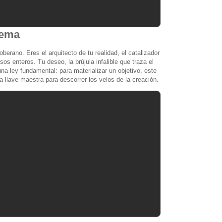
rema
berano. Eres el arquitecto de tu realidad, el catalizador
os enteros. Tu deseo, la brújula infalible que traza el
na ley fundamental: para materializar un objetivo, este
 llave maestra para descorrer los velos de la creación.