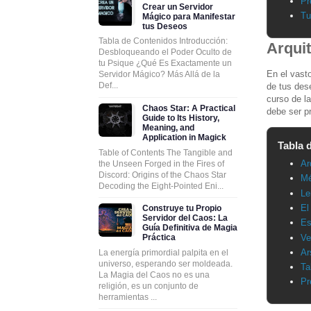
Pr
Crear un Servidor
Tu
Mágico para Manifestar
tus Deseos
Tabla de Contenidos Introducción:
Arquit
Desbloqueando el Poder Oculto de
tu Psique ¿Qué Es Exactamente un
En el vasto
Servidor Mágico? Más Allá de la
Def...
de tus dese
curso de la
Chaos Star: A Practical
debe ser p
Guide to Its History,
Meaning, and
Application in Magick
Tabla 
Table of Contents The Tangible and
Ar
the Unseen Forged in the Fires of
Discord: Origins of the Chaos Star
Mé
Decoding the Eight-Pointed Eni...
Le
El
Construye tu Propio
Servidor del Caos: La
Es
Guía Definitiva de Magia
Ve
Práctica
Ar
La energía primordial palpita en el
universo, esperando ser moldeada.
Ta
La Magia del Caos no es una
Pr
religión, es un conjunto de
herramientas ...