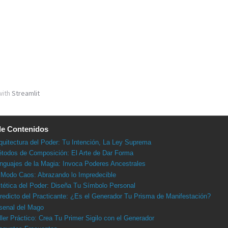
de Contenidos
quitectura del Poder: Tu Intención, La Ley Suprema
todos de Composición: El Arte de Dar Forma
nguajes de la Magia: Invoca Poderes Ancestrales
 Modo Caos: Abrazando lo Impredecible
tética del Poder: Diseña Tu Símbolo Personal
redicto del Practicante: ¿Es el Generador Tu Prisma de Manifestación?
senal del Mago
ller Práctico: Crea Tu Primer Sigilo con el Generador