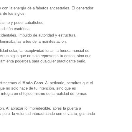
 con la energía de alfabetos ancestrales. El generador
 de los siglos:
cismo y poder cabalístico.
radición esotérica.
entales, imbuido de autoridad y estructura.
 dominaba las artes de la manifestación.
idad solar, la receptividad lunar, la fuerza marcial de
as un sigilo que no solo representa tu deseo, sino que
amienta poderosa para cualquier practicante serio.
 ofrecemos el
Modo Caos
. Al activarlo, permites que el
que no solo nace de tu intención, sino que es
 integra en el tejido mismo de la realidad de formas
ón. Al abrazar lo impredecible, abres la puerta a
 puro: la voluntad interactuando con el vacío, gestando