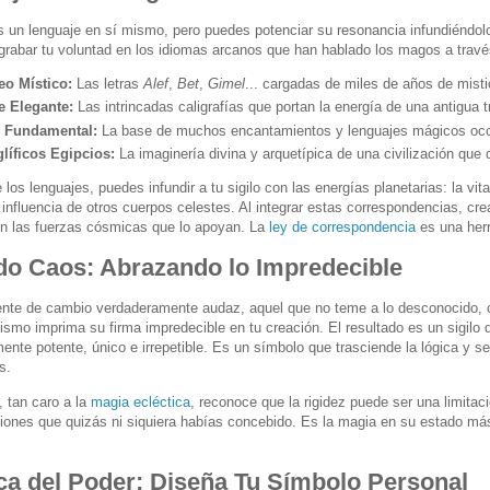
es un lenguaje en sí mismo, pero puedes potenciar su resonancia infundiéndolo
 grabar tu voluntad en los idiomas arcanos que han hablado los magos a través
eo Místico:
Las letras
Alef
,
Bet
,
Gimel
... cargadas de miles de años de misti
e Elegante:
Las intrincadas caligrafías que portan la energía de una antigua t
n Fundamental:
La base de muchos encantamientos y lenguajes mágicos occid
líficos Egipcios:
La imaginería divina y arquetípica de una civilización que
os lenguajes, puedes infundir a tu sigilo con las energías planetarias: la vital
 influencia de otros cuerpos celestes. Al integrar estas correspondencias, cre
n las fuerzas cósmicas que lo apoyan. La
ley de correspondencia
es una herr
do Caos: Abrazando lo Impredecible
ente de cambio verdaderamente audaz, aquel que no teme a lo desconocido,
ismo imprima su firma impredecible en tu creación. El resultado es un sigilo 
ente potente, único e irrepetible. Es un símbolo que trasciende la lógica y se
s.
 tan caro a la
magia ecléctica
, reconoce que la rigidez puede ser una limitaci
iones que quizás ni siquiera habías concebido. Es la magia en su estado más
ica del Poder: Diseña Tu Símbolo Personal