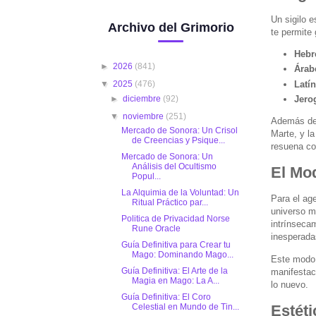
Un sigilo 
Archivo del Grimorio
te permite
Hebr
►
2026
(841)
Árab
Latí
▼
2025
(476)
►
diciembre
(92)
Jerog
▼
noviembre
(251)
Además de l
Mercado de Sonora: Un Crisol
Marte, y la
de Creencias y Psique...
resuena co
Mercado de Sonora: Un
Análisis del Ocultismo
El Mo
Popul...
La Alquimia de la Voluntad: Un
Para el ag
Ritual Práctico par...
universo m
Politica de Privacidad Norse
intrínsecam
Rune Oracle
inesperada
Guía Definitiva para Crear tu
Mago: Dominando Mago...
Este modo,
Guía Definitiva: El Arte de la
manifestac
Magia en Mago: La A...
lo nuevo.
Guía Definitiva: El Coro
Celestial en Mundo de Tin...
Estét