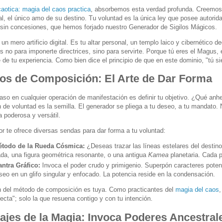
aotica: magia del caos practica
, absorbemos esta verdad profunda. Creemos co
, el único amo de su destino. Tu voluntad es la única ley que posee autoridad
 sin concesiones, que hemos forjado nuestro Generador de Sigilos Mágicos.
un mero artificio digital. Es tu altar personal, un templo laico y cibernético d
s no para imponerte directrices, sino para servirte. Porque tú eres el Magus,
e de tu experiencia. Como bien dice el principio de que en este dominio, "tú si
os de Composición: El Arte de Dar Forma
paso en cualquier operación de manifestación es definir tu objetivo. ¿Qué an
 de voluntad es la semilla. El generador se pliega a tu deseo, a tu mandato. 
 poderosa y versátil.
or te ofrece diversas sendas para dar forma a tu voluntad:
étodo de la Rueda Cósmica:
¿Deseas trazar las líneas estelares del destin
da, una figura geométrica resonante, o una antigua
Kamea
planetaria. Cada p
antra Gráfico:
Invoca el poder crudo y primigenio. Superpón caracteres potent
seo en un glifo singular y enfocado. La potencia reside en la condensación.
n del método de composición es tuya. Como practicantes del
magia del caos
,
ecta"; solo la que resuena contigo y con tu intención.
ajes de la Magia: Invoca Poderes Ancestral