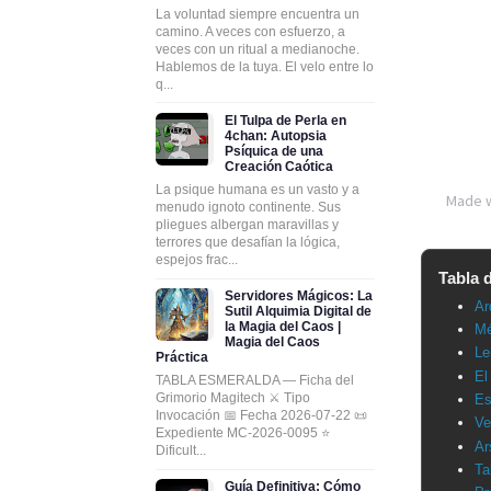
La voluntad siempre encuentra un
camino. A veces con esfuerzo, a
veces con un ritual a medianoche.
Hablemos de la tuya. El velo entre lo
q...
El Tulpa de Perla en
4chan: Autopsia
Psíquica de una
Creación Caótica
La psique humana es un vasto y a
menudo ignoto continente. Sus
pliegues albergan maravillas y
terrores que desafían la lógica,
espejos frac...
Tabla 
Servidores Mágicos: La
Ar
Sutil Alquimia Digital de
la Magia del Caos |
Mé
Magia del Caos
Le
Práctica
El
TABLA ESMERALDA — Ficha del
Grimorio Magitech ⚔️ Tipo
Es
Invocación 📅 Fecha 2026-07-22 📜
Ve
Expediente MC-2026-0095 ⭐
Ar
Dificult...
Ta
Guía Definitiva: Cómo