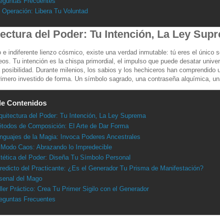
eguntas Frecuentes
 Operación: Libera Tu Voluntad
ectura del Poder: Tu Intención, La Ley Sup
 e indiferente lienzo cósmico, existe una verdad inmutable: tú eres el único so
os. Tu intención es la chispa primordial, el impulso que puede desatar univers
 posibilidad. Durante milenios, los sabios y los hechiceros han comprendido u
rimero investido de forma. Un símbolo sagrado, una contraseña alquímica, una
de Contenidos
quitectura del Poder: Tu Intención, La Ley Suprema
todos de Composición: El Arte de Dar Forma
nguajes de la Magia: Invoca Poderes Ancestrales
 Modo Caos: Abrazando lo Impredecible
tética del Poder: Diseña Tu Símbolo Personal
redicto del Practicante: ¿Es el Generador Tu Prisma de Manifestación?
senal del Mago
ller Práctico: Crea Tu Primer Sigilo con el Generador
eguntas Frecuentes