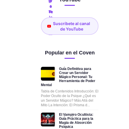
Suscríbete al canal
de YouTube
Popular en el Coven
Guía Definitiva para
Crear un Servidor
Mágico Personal: Tu
Herramienta de Poder
Mental
Tabla de Contenidos Introducción: El
Poder Oculto de la Psique ¿Qué es
un Servidor Mágico? Más Allá del
Mito La Intención: El Prisma d...
El Vampiro Ocultista:
Guía Práctica para la
Magia de Absorción
Psíquica