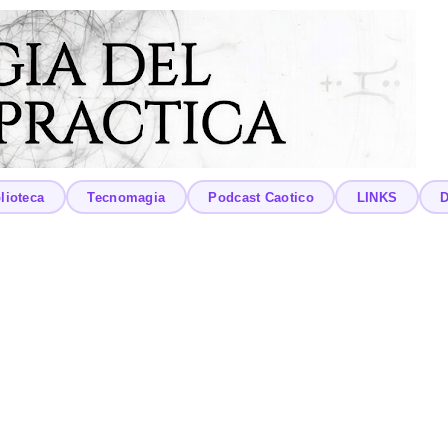
lioteca
Tecnomagia
Podcast Caotico
LINKS
D