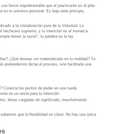
n fervor inquebrantable que el practicante es el pilar
 en tu universo personal. Es bajo este principio,
edicado a la cristalización pura de tu Voluntad. Lo
 el hechicero supremo, y tu intención es el monarca
empre tienes la razón", tu palabra es la ley.
helas? ¿Qué deseas ver materializado en tu realidad? Tu
No pretendemos dictar el proceso, sino facilitarte una
o? Conecta los puntos de poder en una rueda
unto es un ancla para tu intención.
es, letras cargadas de significado, transformando
 sabemos que la flexibilidad es clave. No hay una única
es