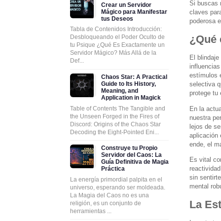
Si buscas 
Crear un Servidor
claves par
Mágico para Manifestar
tus Deseos
poderosa e
Tabla de Contenidos Introducción:
¿Qué e
Desbloqueando el Poder Oculto de
tu Psique ¿Qué Es Exactamente un
Servidor Mágico? Más Allá de la
El blindaje
Def...
influencias
estímulos e
Chaos Star: A Practical
Guide to Its History,
selectiva 
Meaning, and
protege tu
Application in Magick
En la actu
Table of Contents The Tangible and
the Unseen Forged in the Fires of
nuestra pe
Discord: Origins of the Chaos Star
lejos de s
Decoding the Eight-Pointed Eni...
aplicación
ende, el m
Construye tu Propio
Servidor del Caos: La
Es vital co
Guía Definitiva de Magia
reactivida
Práctica
sin sentirt
La energía primordial palpita en el
mental rob
universo, esperando ser moldeada.
La Magia del Caos no es una
La Est
religión, es un conjunto de
herramientas ...