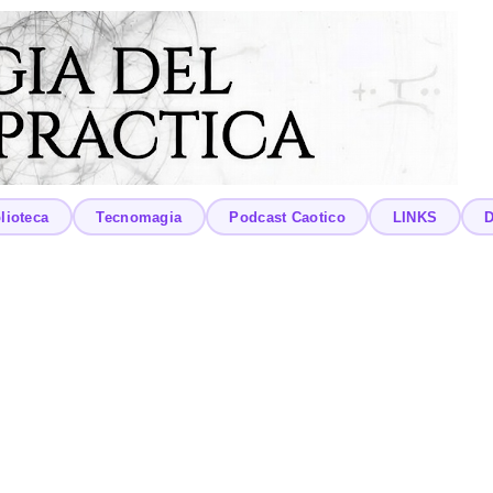
lioteca
Tecnomagia
Podcast Caotico
LINKS
D