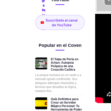
Suscríbete al canal
de YouTube
Popular en el Coven
El Tulpa de Perla en
4chan: Autopsia
Psíquica de una
Creación Caótica
La psique humana es un vasto y a
menudo ignoto continente. Sus
pliegues albergan maravillas y
terrores que desafían la lógica,
espejos frac...
Guía Definitiva para
Crear un Servidor
Mágico Personal: Tu
Herramienta de Poder