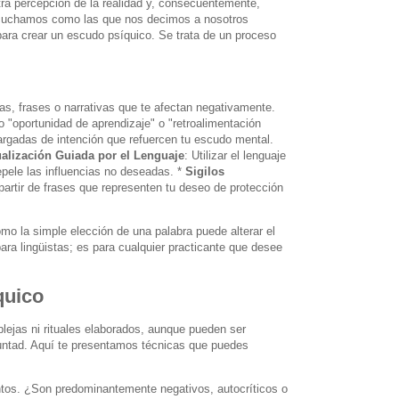
tra percepción de la realidad y, consecuentemente,
 escuchamos como las que nos decimos a nosotros
ara crear un escudo psíquico. Se trata de un proceso
bras, frases o narrativas que te afectan negativamente.
o "oportunidad de aprendizaje" o "retroalimentación
cargadas de intención que refuercen tu escudo mental.
alización Guiada por el Lenguaje
: Utilizar el lenguaje
pele las influencias no deseadas. *
Sigilos
 partir de frases que representen tu deseo de protección
o la simple elección de una palabra puede alterar el
ra lingüistas; es para cualquier practicante que desee
quico
lejas ni rituales elaborados, aunque pueden ser
oluntad. Aquí te presentamos técnicas que puedes
tos. ¿Son predominantemente negativos, autocríticos o