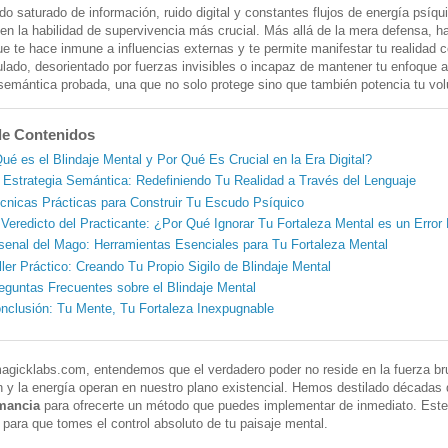
 saturado de información, ruido digital y constantes flujos de energía psíqui
 en la habilidad de supervivencia más crucial. Más allá de la mera defensa,
ue te hace inmune a influencias externas y te permite manifestar tu realidad
lado, desorientado por fuerzas invisibles o incapaz de mantener tu enfoque a
 semántica probada, una que no solo protege sino que también potencia tu vol
de Contenidos
ué es el Blindaje Mental y Por Qué Es Crucial en la Era Digital?
 Estrategia Semántica: Redefiniendo Tu Realidad a Través del Lenguaje
cnicas Prácticas para Construir Tu Escudo Psíquico
 Veredicto del Practicante: ¿Por Qué Ignorar Tu Fortaleza Mental es un Error
senal del Mago: Herramientas Esenciales para Tu Fortaleza Mental
ller Práctico: Creando Tu Propio Sigilo de Blindaje Mental
eguntas Frecuentes sobre el Blindaje Mental
nclusión: Tu Mente, Tu Fortaleza Inexpugnable
gicklabs.com, entendemos que el verdadero poder no reside en la fuerza bru
n y la energía operan en nuestro plano existencial. Hemos destilado décadas
mancia
para ofrecerte un método que puedes implementar de inmediato. Este
 para que tomes el control absoluto de tu paisaje mental.