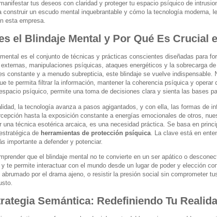
manifestar tus deseos con claridad y proteger tu espacio psíquico de intrusi
a construir un escudo mental inquebrantable y cómo la tecnología moderna, l
n esta empresa.
s el Blindaje Mental y Por Qué Es Crucial e
 mental es el conjunto de técnicas y prácticas conscientes diseñadas para fort
 externas, manipulaciones psíquicas, ataques energéticos y la sobrecarga de i
s constante y a menudo subrepticia, este blindaje se vuelve indispensable. No
que te permita filtrar la información, mantener la coherencia psíquica y oper
 espacio psíquico, permite una toma de decisiones clara y sienta las bases pa
alidad, la tecnología avanza a pasos agigantados, y con ella, las formas de 
rcepción hasta la exposición constante a energías emocionales de otros, nues
er una técnica esotérica arcaica, es una necesidad práctica. Se basa en princ
 estratégica de
herramientas de protección psíquica
. La clave está en ente
ás importante a defender y potenciar.
mprender que el blindaje mental no te convierte en un ser apático o desconecta
d y te permite interactuar con el mundo desde un lugar de poder y elección co
e abrumado por el drama ajeno, o resistir la presión social sin comprometer tu
usto.
rategia Semántica: Redefiniendo Tu Realida