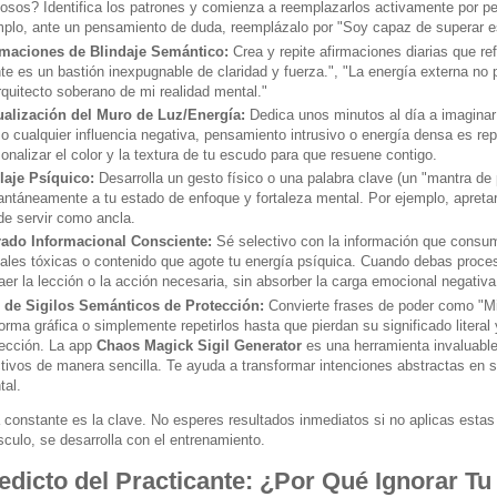
iosos? Identifica los patrones y comienza a reemplazarlos activamente por 
mplo, ante un pensamiento de duda, reemplázalo por "Soy capaz de superar e
rmaciones de Blindaje Semántico:
Crea y repite afirmaciones diarias que re
e es un bastión inexpugnable de claridad y fuerza.", "La energía externa no
rquitecto soberano de mi realidad mental."
ualización del Muro de Luz/Energía:
Dedica unos minutos al día a imaginar 
 cualquier influencia negativa, pensamiento intrusivo o energía densa es rep
onalizar el color y la textura de tu escudo para que resuene contigo.
laje Psíquico:
Desarrolla un gesto físico o una palabra clave (un "mantra de 
antáneamente a tu estado de enfoque y fortaleza mental. Por ejemplo, apret
de servir como ancla.
trado Informacional Consciente:
Sé selectivo con la información que consume
ales tóxicas o contenido que agote tu energía psíquica. Cuando debas proces
aer la lección o la acción necesaria, sin absorber la carga emocional negativa
 de Sigilos Semánticos de Protección:
Convierte frases de poder como "Mi 
orma gráfica o simplemente repetirlos hasta que pierdan su significado literal
tección. La app
Chaos Magick Sigil Generator
es una herramienta invaluable 
tivos de manera sencilla. Te ayuda a transformar intenciones abstractas en s
tal.
 constante es la clave. No esperes resultados inmediatos si no aplicas estas t
culo, se desarrolla con el entrenamiento.
edicto del Practicante: ¿Por Qué Ignorar Tu