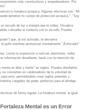
pensamientos más constructivos y empoderadores. Por
sto".
fuercen tu fortaleza psíquica. Algunas efectivas son: "Mi
 puede penetrar mi campo de protección psíquica.", "Soy
un escudo de luz o energía que te rodea. Visualiza
elida o disuelta al contacto con tu escudo. Puedes
poder") que, al ser activado, te devuelva
ar el puño mientras pronuncias mentalmente "¡Enfocado!"
s. Limita tu exposición a noticias alarmistas, redes
ar información desafiante, hazlo con la intención de
.
mente es libre y fuerte" en sigilos. Puedes diseñarlos
 y se conviertan en catalizadores de tu voluntad de
para esto, permitiéndote crear sigilos potentes y
ímbolos cargados de poder, perfectos para el blindaje
écnicas de forma regular. La fortaleza mental, al igual
 Fortaleza Mental es un Error