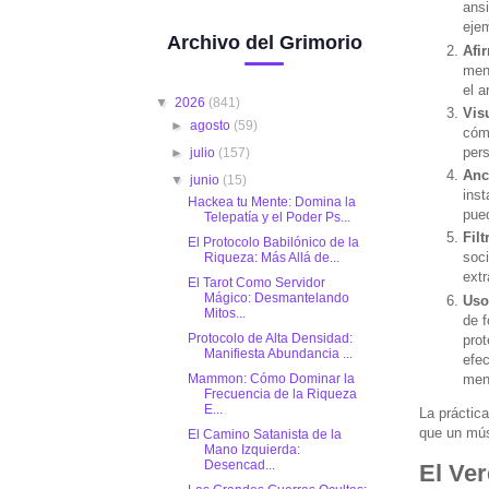
ans
eje
Archivo del Grimorio
Afi
ment
el a
▼
2026
(841)
Vis
►
agosto
(59)
cómo
pers
►
julio
(157)
Anc
▼
junio
(15)
inst
Hackea tu Mente: Domina la
pue
Telepatía y el Poder Ps...
Fil
El Protocolo Babilónico de la
soci
Riqueza: Más Allá de...
extr
El Tarot Como Servidor
Mágico: Desmantelando
Uso
Mitos...
de f
Protocolo de Alta Densidad:
pro
Manifiesta Abundancia ...
efec
Mammon: Cómo Dominar la
men
Frecuencia de la Riqueza
E...
La práctica
que un mús
El Camino Satanista de la
Mano Izquierda:
Desencad...
El Ver