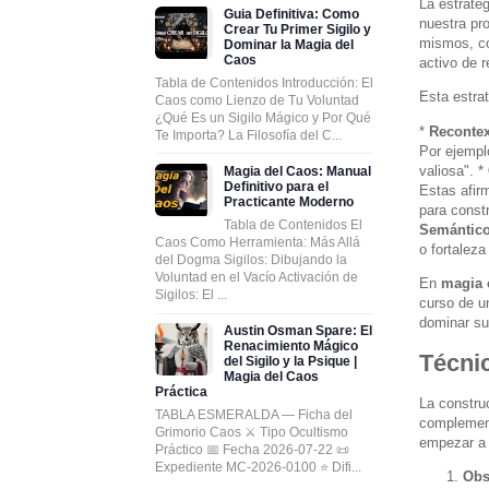
La estrate
Guia Definitiva: Como
nuestra pr
Crear Tu Primer Sigilo y
mismos, co
Dominar la Magia del
Caos
activo de 
Tabla de Contenidos Introducción: El
Esta estra
Caos como Lienzo de Tu Voluntad
¿Qué Es un Sigilo Mágico y Por Qué
*
Recontex
Te Importa? La Filosofía del C...
Por ejempl
valiosa". *
Magia del Caos: Manual
Definitivo para el
Estas afir
Practicante Moderno
para const
Tabla de Contenidos El
Semántic
Caos Como Herramienta: Más Allá
o fortaleza
del Dogma Sigilos: Dibujando la
Voluntad en el Vacío Activación de
En
magia 
Sigilos: El ...
curso de u
dominar su
Austin Osman Spare: El
Renacimiento Mágico
Técni
del Sigilo y la Psique |
Magia del Caos
Práctica
La constru
TABLA ESMERALDA — Ficha del
complement
Grimorio Caos ⚔️ Tipo Ocultismo
empezar a 
Práctico 📅 Fecha 2026-07-22 📜
Expediente MC-2026-0100 ⭐ Difi...
Obs