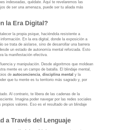
ones indeseadas, quédate. Aquí te revelaremos las
ejos de ser una amenaza, puede ser tu aliada más
n la Era Digital?
alecer la propia psique, haciéndola resistente a
nformación. En la era digital, donde la exposición a
 se trata de aislarse, sino de desarrollar una barrera
ar desde un estado de autonomía mental reforzada. Esto
ra la manifestación efectiva.
influencia y manipulación. Desde algoritmos que moldean
tra mente es un campo de batalla. El blindaje mental,
ipios de
autoconciencia
,
disciplina mental
y la
nder que tu mente es tu territorio más sagrado y, por
do. Al contrario, te libera de las cadenas de la
nsciente. Imagina poder navegar por las redes sociales
s propios valores. Eso es el resultado de un blindaje
d a Través del Lenguaje