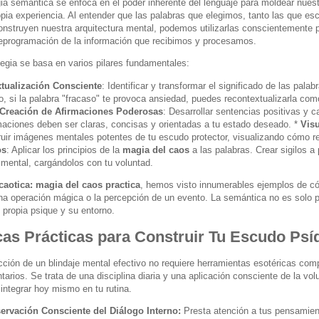
gia semántica se enfoca en el poder inherente del lenguaje para moldear nues
opia experiencia. Al entender que las palabras que elegimos, tanto las que
nstruyen nuestra arquitectura mental, podemos utilizarlas conscientemente p
reprogramación de la información que recibimos y procesamos.
tegia se basa en varios pilares fundamentales:
tualización Consciente
: Identificar y transformar el significado de las pala
o, si la palabra "fracaso" te provoca ansiedad, puedes recontextualizarla com
Creación de Afirmaciones Poderosas
: Desarrollar sentencias positivas y 
maciones deben ser claras, concisas y orientadas a tu estado deseado. *
Visu
ruir imágenes mentales potentes de tu escudo protector, visualizando cómo re
os
: Aplicar los principios de la
magia del caos
a las palabras. Crear sigilos a
 mental, cargándolos con tu voluntad.
caotica: magia del caos practica
, hemos visto innumerables ejemplos de cóm
na operación mágica o la percepción de un evento. La semántica no es solo pa
 propia psique y su entorno.
cas Prácticas para Construir Tu Escudo Psí
cción de un blindaje mental efectivo no requiere herramientas esotéricas comp
arios. Se trata de una disciplina diaria y una aplicación consciente de la v
integrar hoy mismo en tu rutina.
ervación Consciente del Diálogo Interno:
Presta atención a tus pensamien