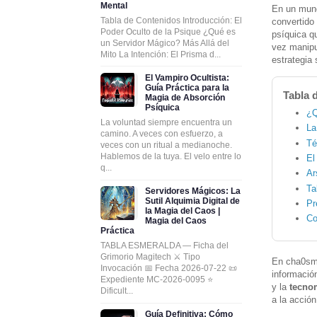
Mental
En un mundo
Tabla de Contenidos Introducción: El
convertido
Poder Oculto de la Psique ¿Qué es
psíquica q
un Servidor Mágico? Más Allá del
vez manipu
Mito La Intención: El Prisma d...
estrategia
El Vampiro Ocultista:
Guía Práctica para la
Tabla 
Magia de Absorción
Psíquica
¿Q
La voluntad siempre encuentra un
La
camino. A veces con esfuerzo, a
Té
veces con un ritual a medianoche.
Hablemos de la tuya. El velo entre lo
El
q...
Ar
Ta
Servidores Mágicos: La
Sutil Alquimia Digital de
Pr
la Magia del Caos |
Co
Magia del Caos
Práctica
TABLA ESMERALDA — Ficha del
Grimorio Magitech ⚔️ Tipo
En cha0sma
Invocación 📅 Fecha 2026-07-22 📜
informació
Expediente MC-2026-0095 ⭐
y la
tecno
Dificult...
a la acción
Guía Definitiva: Cómo