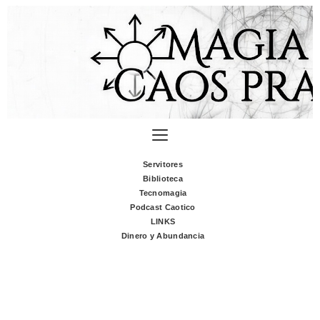
Servitores
Biblioteca
Tecnomagia
Podcast Caotico
LINKS
Dinero y Abundancia