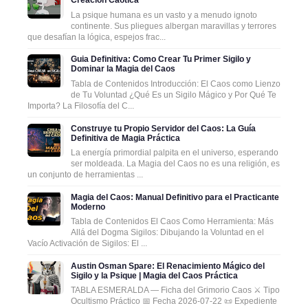
Creación Caótica
La psique humana es un vasto y a menudo ignoto
continente. Sus pliegues albergan maravillas y terrores
que desafían la lógica, espejos frac...
Guia Definitiva: Como Crear Tu Primer Sigilo y
Dominar la Magia del Caos
Tabla de Contenidos Introducción: El Caos como Lienzo
de Tu Voluntad ¿Qué Es un Sigilo Mágico y Por Qué Te
Importa? La Filosofía del C...
Construye tu Propio Servidor del Caos: La Guía
Definitiva de Magia Práctica
La energía primordial palpita en el universo, esperando
ser moldeada. La Magia del Caos no es una religión, es
un conjunto de herramientas ...
Magia del Caos: Manual Definitivo para el Practicante
Moderno
Tabla de Contenidos El Caos Como Herramienta: Más
Allá del Dogma Sigilos: Dibujando la Voluntad en el
Vacío Activación de Sigilos: El ...
Austin Osman Spare: El Renacimiento Mágico del
Sigilo y la Psique | Magia del Caos Práctica
TABLA ESMERALDA — Ficha del Grimorio Caos ⚔️ Tipo
Ocultismo Práctico 📅 Fecha 2026-07-22 📜 Expediente