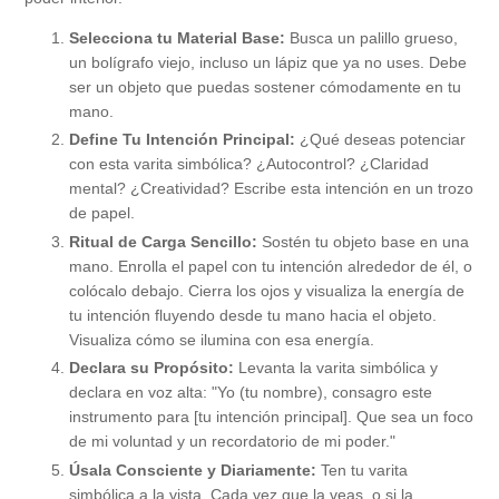
Selecciona tu Material Base:
Busca un palillo grueso,
un bolígrafo viejo, incluso un lápiz que ya no uses. Debe
ser un objeto que puedas sostener cómodamente en tu
mano.
Define Tu Intención Principal:
¿Qué deseas potenciar
con esta varita simbólica? ¿Autocontrol? ¿Claridad
mental? ¿Creatividad? Escribe esta intención en un trozo
de papel.
Ritual de Carga Sencillo:
Sostén tu objeto base en una
mano. Enrolla el papel con tu intención alrededor de él, o
colócalo debajo. Cierra los ojos y visualiza la energía de
tu intención fluyendo desde tu mano hacia el objeto.
Visualiza cómo se ilumina con esa energía.
Declara su Propósito:
Levanta la varita simbólica y
declara en voz alta: "Yo (tu nombre), consagro este
instrumento para [tu intención principal]. Que sea un foco
de mi voluntad y un recordatorio de mi poder."
Úsala Consciente y Diariamente:
Ten tu varita
simbólica a la vista. Cada vez que la veas, o si la