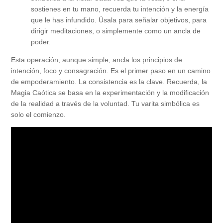
sostienes en tu mano, recuerda tu intención y la energía
que le has infundido. Úsala para señalar objetivos, para
dirigir meditaciones, o simplemente como un ancla de
poder.
Esta operación, aunque simple, ancla los principios de
intención, foco y consagración. Es el primer paso en un camino
de empoderamiento. La consistencia es la clave. Recuerda, la
Magia Caótica se basa en la experimentación y la modificación
de la realidad a través de la voluntad. Tu varita simbólica es
solo el comienzo.