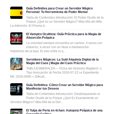
Guía Definitiva para Crear un Servidor Mágico
Personal: Tu Herramienta de Poder Mental
Tabla de Contenidos Introducción: El Poder Oculto de la
Psique ¿Qué es un Servidor Mágico? Más Allá del Mito
La Intención: El Prisma d...
El Vampiro Ocultista: Guía Práctica para la Magia de
Absorción Psíquica
La voluntad siempre encuentra un camino. A veces con
esfuerzo, a veces con un ritual a medianoche.
Hablemos de la tuya. El velo entre lo q...
Servidores Mágicos: La Sutil Alquimia Digital de la
Magia del Caos | Magia del Caos Práctica
TABLA ESMERALDA — Ficha del Grimorio Magitech ⚔️
Tipo Invocación 📅 Fecha 2026-07-22 📜 Expediente
MC-2026-0095 ⭐ Dificult...
Guía Definitiva: Cómo Crear un Servidor Mágico para
Manifestar tus Deseos
Tabla de Contenidos Introducción: Desbloqueando el
Poder Oculto de tu Psique ¿Qué Es Exactamente un
Servidor Mágico? Más Allá de la Def...
El Tulpa de Perla en 4chan: Autopsia Psíquica de una