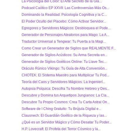
La Psicología del Color: El Arte Secreto de la Gla...
Podcast Caótico EP XXVII: Las Controversias Más Os...
Dominando la Realidad: Psicología Cognitiva y la C...
El Poder Oculto del Placebo: Cómo Activar Servidor...
Egregores y Servidores Mágicos: Desbloquea el Pode...
Generador de Personajes Aleatorios para Mago: La A...
Traductor Universal a Tengwar: Tu Puerta a la Magi...
Como Crear un Generador de Sigilos que REALMENTE F...
Generador de Sigilos Acústicos: Su Arma Secreta en...
Generador de Sigilos Goéticos Online: Tu Llave Tec...
Oráculo Rúnico Vikingo: Tu Guía de Alta Conversión...
CHOTEK: El Sistema Maestro para Multiplicar Tu Pod...
Teoría del Caos y Servidores Mágicos: La Ingenierí...
Autopsia Psíquica: Descifra Tu Nombre Hebreo y Des...
Descubre y Domina tus Arquetipos Jungianos: La Cla...
Descubre Tu Propio Cosmos: Crea Tu Carta Astral On...
Software de I Ching Gratuito: Tu Brújula Digital e...
Clausnech: El Guardián Goético de la Riqueza y las...
¿Qué es un Servidor Mágico y Cómo Desatar Tu Poder...
H.P. Lovecraft: El Profeta del Terror Cósmico y la...