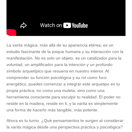
La varita mágica, más allá de su apariencia etérea, es un
estudio fascinante de la psique humana y su interacción con la
manifestación. No es solo un objeto, es un catalizador para la
voluntad, un amplificador para la intención y un profundo
símbolo arquetípico que resuena en nuestro interior. Al
comprender su función psicológica y su rol como foco
energético, puedes comenzar a integrar este arquetipo en tu
propia práctica, no como una muleta, sino como una
herramienta consciente para esculpir tu realidad. El poder no
reside en la madera, reside en ti, y la varita es simplemente
una forma de hacerlo más tangible, más potente.
Ahora es tu turno. ¿Qué pensamientos te surgen al considerar
la varita mágica desde una perspectiva práctica y psicológica?