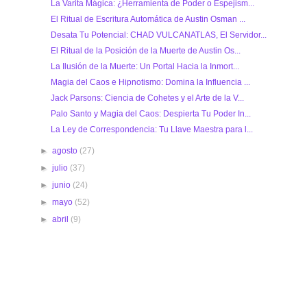
La Varita Mágica: ¿Herramienta de Poder o Espejism...
El Ritual de Escritura Automática de Austin Osman ...
Desata Tu Potencial: CHAD VULCANATLAS, El Servidor...
El Ritual de la Posición de la Muerte de Austin Os...
La Ilusión de la Muerte: Un Portal Hacia la Inmort...
Magia del Caos e Hipnotismo: Domina la Influencia ...
Jack Parsons: Ciencia de Cohetes y el Arte de la V...
Palo Santo y Magia del Caos: Despierta Tu Poder In...
La Ley de Correspondencia: Tu Llave Maestra para l...
►
agosto
(27)
►
julio
(37)
►
junio
(24)
►
mayo
(52)
►
abril
(9)