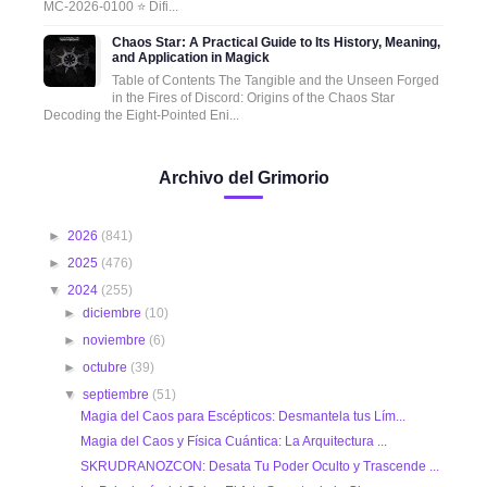
MC-2026-0100 ⭐ Difi...
Chaos Star: A Practical Guide to Its History, Meaning,
and Application in Magick
Table of Contents The Tangible and the Unseen Forged
in the Fires of Discord: Origins of the Chaos Star
Decoding the Eight-Pointed Eni...
Archivo del Grimorio
►
2026
(841)
►
2025
(476)
▼
2024
(255)
►
diciembre
(10)
►
noviembre
(6)
►
octubre
(39)
▼
septiembre
(51)
Magia del Caos para Escépticos: Desmantela tus Lím...
Magia del Caos y Física Cuántica: La Arquitectura ...
SKRUDRANOZCON: Desata Tu Poder Oculto y Trascende ...