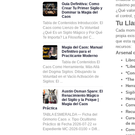
Guia Definitiva: Como
máximo pot
Crear Tu Primer Sigilo y
¿Qué valor 
Dominar la Magia del
el control,
Caos
Tu Ll
Tabla de Contenidos Introducción: El
Caos como Lienzo de Tu Voluntad
Cada momen
¿Qué Es un Sigilo Mágico y Por Qué
propia exi
Te Importa? La Filosofía del C...
que esta o
recursos:
Magia del Caos: Manual
Definitivo para el
Arsenal 
Practicante Moderno
Libr
Tabla de Contenidos El
*Lib
Caos Como Herramienta: Más Allá
del Dogma Sigilos: Dibujando la
*Con
Voluntad en el Vacío Activación de
*The
Sigilos: El ...
Herr
Austin Osman Spare: El
Sigi
Renacimiento Mágico
Herr
del Sigilo y la Psique |
Magia del Caos
Corr
Práctica
Recu
TABLA ESMERALDA — Ficha del
Curs
Grimorio Caos ⚔️ Tipo Ocultismo
de m
Práctico 📅 Fecha 2026-07-22 📜
Expediente MC-2026-0100 ⭐ Difi...
Comu