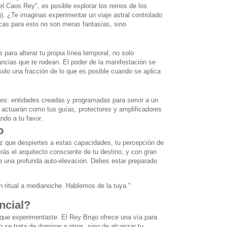
l Caos Rey", es posible explorar los reinos de los
). ¿Te imaginas experimentar un viaje astral controlado
icas para esto no son meras fantasías, sino
 para alterar tu propia línea temporal, no solo
ancias que te rodean. El poder de la manifestación se
olo una fracción de lo que es posible cuando se aplica
ales: entidades creadas y programadas para servir a un
e actuarán como tus guías, protectores y amplificadores
ndo a tu favor.
o
ez que despiertes a estas capacidades, tu percepción de
rás el arquitecto consciente de tu destino, y con gran
de una profunda auto-elevación. Debes estar preparado
 ritual a medianoche. Hablemos de la tuya."
ncial?
 que experimentaste. El Rey Brujo ofrece una vía para
o se trata de dominar a otros, sino de alcanzar tu