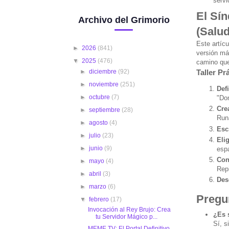
servi
El Sí
Archivo del Grimorio
(Salud
Este artíc
►
2026
(841)
versión má
▼
2025
(476)
camino que
►
diciembre
(92)
Taller Pr
►
noviembre
(251)
Def
►
octubre
(7)
"Dom
Crea
►
septiembre
(28)
Run
►
agosto
(4)
Esc
►
julio
(23)
Eli
►
junio
(9)
espa
Con
►
mayo
(4)
Repi
►
abril
(3)
Des
►
marzo
(6)
Pregu
▼
febrero
(17)
Invocación al Rey Brujo: Crea
¿Es 
tu Servidor Mágico p...
Sí, s
MEME TV: El Portal Definitivo