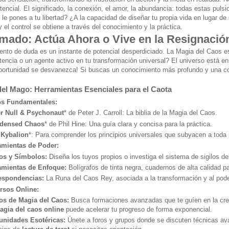
encial. El significado, la conexión, el amor, la abundancia: todas estas pul
le pones a tu libertad? ¿A la capacidad de diseñar tu propia vida en lugar de 
 y el control se obtiene a través del conocimiento y la práctica.
amado: Actúa Ahora o Vive en la Resignació
to de duda es un instante de potencial desperdiciado. La Magia del Caos es
stencia o un agente activo en tu transformación universal? El universo está e
portunidad se desvanezca! Si buscas un conocimiento más profundo y una co
del Mago: Herramientas Esenciales para el Caota
os Fundamentales:
er Null & Psychonaut
* de Peter J. Carroll: La biblia de la Magia del Caos.
densed Chaos
* de Phil Hine: Una guía clara y concisa para la práctica.
 Kybalion
*: Para comprender los principios universales que subyacen a toda 
amientas de Poder:
los y Símbolos:
Diseña los tuyos propios o investiga el sistema de sigilos de
amientas de Enfoque:
Bolígrafos de tinta negra, cuadernos de alta calidad pa
espondencias:
La Runa del Caos Rey, asociada a la transformación y al pode
rsos Online:
os de Magia del Caos:
Busca formaciones avanzadas que te guíen en la cre
agia del caos online
puede acelerar tu progreso de forma exponencial.
nidades Esotéricas:
Únete a foros y grupos donde se discuten técnicas a