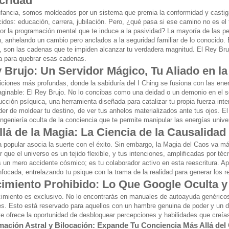
cridad
nfancia, somos moldeados por un sistema que premia la conformidad y castig
cidos: educación, carrera, jubilación. Pero, ¿qué pasa si ese camino no es el
por la programación mental que te induce a la pasividad? La mayoría de las p
, anhelando un cambio pero anclados a la seguridad familiar de lo conocido. E
", son las cadenas que te impiden alcanzar tu verdadera magnitud. El Rey Bruj
a para quebrar esas cadenas.
 Brujo: Un Servidor Mágico, Tu Aliado en la 
iciones más profundas, donde la sabiduría del I Ching se fusiona con las ener
aginable: El Rey Brujo. No lo concibas como una deidad o un demonio en el se
ucción psíquica, una herramienta diseñada para catalizar tu propia fuerza int
oder de moldear tu destino, de ver tus anhelos materializados ante tus ojos. 
 ingeniería oculta de la conciencia que te permite manipular las energías unive
lá de la Magia: La Ciencia de la Causalidad 
 popular asocia la suerte con el éxito. Sin embargo, la Magia del Caos va más
que el universo es un tejido flexible, y tus intenciones, amplificadas por té
 un mero accidente cósmico; es tu colaborador activo en esta reescritura. Apr
nfocada, entrelazando tu psique con la trama de la realidad para generar los 
imiento Prohibido: Lo Que Google Oculta 
imiento es exclusivo. No lo encontrarás en manuales de autoayuda genérico
les. Esto está reservado para aquellos con un hambre genuina de poder y un d
te ofrece la oportunidad de desbloquear percepciones y habilidades que creía
mación Astral y Bilocación: Expande Tu Conciencia Más Allá del