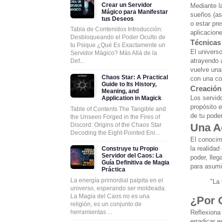
Crear un Servidor
Mediante la
Mágico para Manifestar
sueños (ast
tus Deseos
o estar pr
Tabla de Contenidos Introducción:
aplicacione
Desbloqueando el Poder Oculto de
Técnicas
tu Psique ¿Qué Es Exactamente un
El universo
Servidor Mágico? Más Allá de la
atrayendo 
Def...
vuelve una
Chaos Star: A Practical
con una co
Guide to Its History,
Creación 
Meaning, and
Los servid
Application in Magick
propósito 
Table of Contents The Tangible and
de tu poder
the Unseen Forged in the Fires of
Discord: Origins of the Chaos Star
Una Ad
Decoding the Eight-Pointed Eni...
El conocim
la realida
Construye tu Propio
Servidor del Caos: La
poder, lle
Guía Definitiva de Magia
para asumi
Práctica
La energía primordial palpita en el
"La
universo, esperando ser moldeada.
La Magia del Caos no es una
¿Por 
religión, es un conjunto de
Reflexiona
herramientas ...
erradicar e