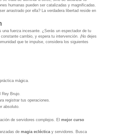
siones humanas pueden ser catalizadas y magnificadas.
ser arrastrado por ella? La verdadera libertad reside en
n
 una fuerza incesante. ¿Serás un espectador de tu
n constante cambio, y espera tu intervención.
¡No dejes
munidad que te impulse, considera los siguientes
práctica mágica.
l Rey Brujo.
ra registrar tus operaciones.
r absoluto.
ación de servidores complejos. El
mejor curso
vanzadas de
magia ecléctica
y servidores. Busca