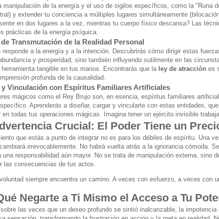
 manipulación de la energía y el uso de sigilos específicos, como la "Runa de
ral) y extender tu conciencia a múltiples lugares simultáneamente (bilocación
esente en dos lugares a la vez, mientras tu cuerpo físico descansa? Las técn
s prácticas de la energía psíquica.
 de Transmutación de la Realidad Personal
 responde a la energía y a la intención. Descubrirás cómo dirigir estas fuerzas
abundancia y prosperidad, sino también influyendo sutilmente en las circunst
 herramienta tangible en tus manos. Encontrarás que la
ley de atracción
es s
mprensión profunda de la causalidad.
y Vinculación con Espíritus Familiares Artificiales
ores mágicos como el Rey Brujo son, en esencia, espíritus familiares artifici
específico. Aprenderás a diseñar, cargar y vincularte con estas entidades, qu
 en todas tus operaciones mágicas. Imagina tener un ejército invisible trabaja
vertencia Crucial: El Poder Tiene un Preci
iento que estás a punto de integrar no es para los débiles de espíritu. Una v
d cambiará irrevocablemente. No habrá vuelta atrás a la ignorancia cómoda. Se
ga una responsabilidad aún mayor. No se trata de manipulación externa, sino 
r las consecuencias de tus actos.
 voluntad siempre encuentra un camino. A veces con esfuerzo, a veces con un
Qué Negarte a Ti Mismo el Acceso a Tu Pote
 sobre las veces que un deseo profundo se sintió inalcanzable, la impotencia
sa sensación, transformando la frustración en acción y la meta en realidad. N