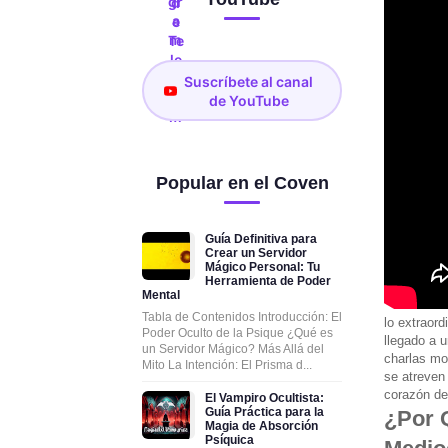
Suscríbete al canal
de YouTube
Popular en el Coven
Guía Definitiva para
Crear un Servidor
Mágico Personal: Tu
Herramienta de Poder
Mental
Tabla de Contenidos Introducción: El
lo extraord
Poder Oculto de la Psique ¿Qué es
llegado a u
un Servidor Mágico? Más Allá del
charlas mo
Mito La Intención: El Prisma d...
se atreven 
corazón de
El Vampiro Ocultista:
Guía Práctica para la
¿Por 
Magia de Absorción
Psíquica