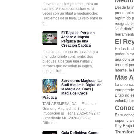
Medio
La voluntad siempre encuentra un
Desde la i
camino. A veces con esfuerzo, a
preestable
veces con un ritual a medianoche.
reprimido 
Hablemos de la tuya. El velo entre lo
q...
resignación
"qué dirán
El Tulpa de Perla en
herramient
4chan: Autopsia
El Rey
Psíquica de una
Creación Caótica
En las trad
La psique humana es un vasto y a
poder inim
menudo ignoto continente. Sus
una constr
pliegues albergan maravillas y
tener el p
terrores que desafían la lógica,
latente, la
espejos frac...
Más Al
Servidores Mágicos: La
La creencia
Sutil Alquimia Digital de
la Magia del Caos |
comprender 
Magia del Caos
Brujo no es
Práctica
voluntad e
TABLA ESMERALDA — Ficha del
Conoc
Grimorio Magitech ⚔️ Tipo
Invocación 📅 Fecha 2026-07-22 📜
Este conoc
Expediente MC-2026-0095 ⭐
superficia
Dificult...
Rey Brujo 
Transfor
Guía Definitiva: Cómo