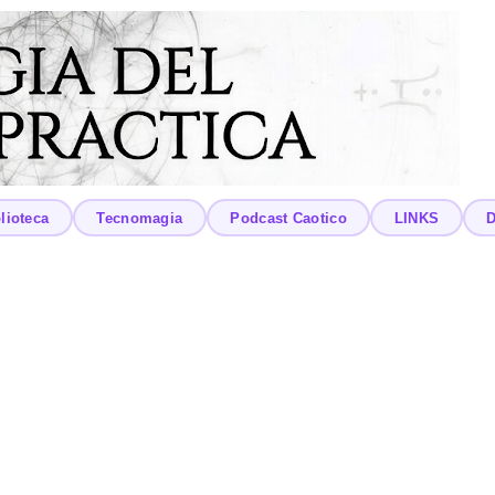
lioteca
Tecnomagia
Podcast Caotico
LINKS
D