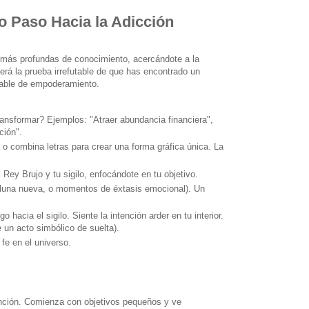
o Paso Hacia la Adicción
as más profundas de conocimiento, acercándote a la
rá la prueba irrefutable de que has encontrado un
table de empoderamiento.
ansformar? Ejemplos: "Atraer abundancia financiera",
ción".
 o combina letras para crear una forma gráfica única. La
Rey Brujo y tu sigilo, enfocándote en tu objetivo.
 luna nueva, o momentos de éxtasis emocional). Un
 hacia el sigilo. Siente la intención arder en tu interior.
e un acto simbólico de suelta).
 fe en el universo.
tención. Comienza con objetivos pequeños y ve