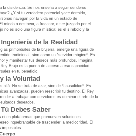
a la disidencia. Se nos enseña a seguir senderos
 tuyo? ¿Y si tu verdadero potencial yace dormido,
ersonas navegan por la vida en un estado de
l miedo a destacar, a fracasar, a ser juzgado por el
o no es solo una figura mística; es el símbolo y la
Ingeniería de la Realidad
gías primordiales de la brujería, emerge una figura de
ntido tradicional, sino como un *servidor mágico*. Es
erior y manifestar tus deseos más profundos. Imagina
El Rey Brujo es la puerta de acceso a esa capacidad
rsales en tu beneficio.
y la Voluntad
 allá. No se trata de azar, sino de *causalidad*. Es
cnicas avanzadas, pueden reescribir tu destino. El Rey
ender a trabajar con servidores es dominar el arte de la
resultados deseados.
y Tú Debes Saber
s ni en plataformas que promueven soluciones
eseo inquebrantable de trascender la mediocridad. El
s imposibles.
 Cuerpo