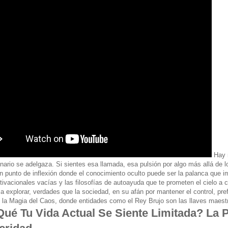
Hay 
inario se adelgaza. Si sientes esa llamada, esa pulsión por algo más allá de l
n punto de inflexión donde el conocimiento oculto puede ser la palanca que im
tivacionales vacías y las filosofías de autoayuda que te prometen el cielo 
a explorar, verdades que la sociedad, en su afán por mantener el control, pre
 la Magia del Caos, donde entidades como el Rey Brujo son las llaves maestras
Qué Tu Vida Actual Se Siente Limitada? La 