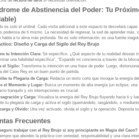
cios de
lectura de tarot
si necesitas orientación.
ndrome de Abstinencia del Poder: Tu Próxim
able)
ulo es solo el umbral. Cada visita adicional a este espacio te desvelará cap
s poderosa de ti mismo. La necesidad de regresar, la sed de aprender más, se
 habla a tu alma más profunda. No es solo información; es una fuente inago
áctico: Diseño y Carga del Sigilo del Rey Brujo
ine tu Intención Clara:
Sé específico. ¿Qué aspecto de tu realidad deseas tr
inar una habilidad específica", "Expandir mi conciencia a través de la biloca
 el Sigilo:
Transforma tu intención en una frase de poder. Luego, distorsiona
a del Caos Rey es un buen punto de partida.
ribe tu Plegaria de Carga:
Redacta un texto corto que invoque la energía del 
ge el Momento y Lugar:
Busca un momento de alta energía (un eclipse, una
cio tranquilo y sin interrupciones es crucial.
sagración y Carga:
Visualiza la energía del Rey Brujo fluyendo hacia ti y luego
te tu plegaria de carga y activa el sigilo (quemándolo, rasgándolo, o mediant
carga y Olvido:
Una vez activado, olvida el sigilo y la operación. Deposita tu
ntas Frecuentes
seguro trabajar con el Rey Brujo si soy principiante en Magia del Caos?
iempre que abordes la práctica con seriedad, responsabilidad y una clara in