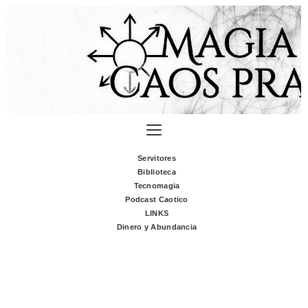
Servitores
Biblioteca
Tecnomagia
Podcast Caotico
LINKS
Dinero y Abundancia