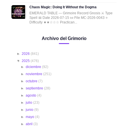
Chaos Magic: Doing It Without the Dogma
EMERALD TABLE — Grimoire Record Gnosis ⚔️ Type
Spell 📅 Date 2026-07-15 📜 File MC-2026-0043 ⭐
Difficulty ★★☆☆☆ Practican...
Archivo del Grimorio
►
2026
(841)
▼
2025
(476)
►
diciembre
(92)
►
noviembre
(251)
►
octubre
(7)
►
septiembre
(28)
►
agosto
(4)
►
julio
(23)
►
junio
(9)
►
mayo
(4)
►
abril
(3)