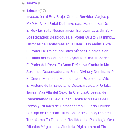
►
marzo
(6)
▼
febrero
(17)
Invocación al Rey Brujo: Crea tu Servidor Mágico p...
MEME TV: El Portal Definitivo para Materializar De...
El Rey Lich y la Necromancia Transcarnada: Un Serv...
Los Rezados: Desbloquea el Poder Oculto y la Inmor...
Historias de Fantasmas en la UNAL: Un Análisis Prá...
El Poder Oculto de los Gatos Míticos Egipcios: San...
El Ritual del Sacerdote de Cydonia: Crea Tu Servid...
El Poder del Rezo: Tu Arma Definitiva Contra la Ma...
Sekhmet: Desencadena tu Furia Divina y Domina tu P...
El Origen Felino: La Manipulación Psicológica Mile...
El Misterio de la Estudiante Desaparecida: ¿Portal...
Tantra: Más Allá del Sexo, la Ciencia Ancestral de...
Redefiniendo la Sexualidad Tántrica: Más Allá de l...
Rezos y Rituales de Combatientes: El Lado Ocultist...
La Caja de Pandora: Tu Servidor de Caos y Protecci...
Transforma Tu Deseo en Realidad: La Psicología Ocu...
Rituales Mágicos: La Alquimia Digital entre el Pla...