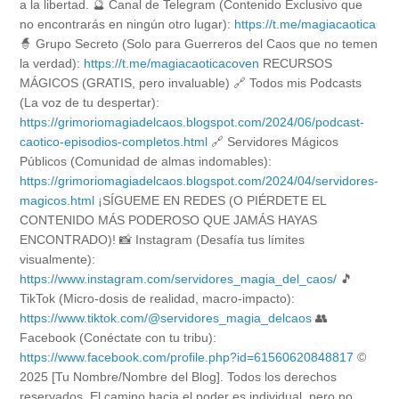
a la libertad. 🔮 Canal de Telegram (Contenido Exclusivo que
no encontrarás en ningún otro lugar):
https://t.me/magiacaotica
🧙 Grupo Secreto (Solo para Guerreros del Caos que no temen
la verdad):
https://t.me/magiacaoticacoven
RECURSOS
MÁGICOS (GRATIS, pero invaluable) 🔗 Todos mis Podcasts
(La voz de tu despertar):
https://grimoriomagiadelcaos.blogspot.com/2024/06/podcast-
caotico-episodios-completos.html
🔗 Servidores Mágicos
Públicos (Comunidad de almas indomables):
https://grimoriomagiadelcaos.blogspot.com/2024/04/servidores-
magicos.html
¡SÍGUEME EN REDES (O PIÉRDETE EL
CONTENIDO MÁS PODEROSO QUE JAMÁS HAYAS
ENCONTRADO)! 📸 Instagram (Desafía tus límites
visualmente):
https://www.instagram.com/servidores_magia_del_caos/
🎵
TikTok (Micro-dosis de realidad, macro-impacto):
https://www.tiktok.com/@servidores_magia_delcaos
👥
Facebook (Conéctate con tu tribu):
https://www.facebook.com/profile.php?id=61560620848817
©
2025 [Tu Nombre/Nombre del Blog]. Todos los derechos
reservados. El camino hacia el poder es individual, pero no