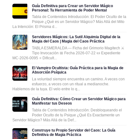
Guía Definitiva para Crear un Servidor Mágico
Personal: Tu Herramienta de Poder Mental
Tabla de Contenidos Introducción: El Poder Oculto de la
Psique ¿Qué es un Servidor Mágico? Más Allá del Mito
La Intención: El Prisma d...
Servidores Mágicos: La Sutil Alquimia Digital de la
Magia del Caos | Magia del Caos Práctica
TABLA ESMERALDA — Ficha del Grimorio Magitech ⚔️
Tipo Invocación 📅 Fecha 2026-07-22 📜 Expediente
MC-2026-0095 ⭐ Dificult...
El Vampiro Ocultista: Guía Práctica para la Magia de
Absorción Psíquica
La voluntad siempre encuentra un camino. A veces con
esfuerzo, a veces con un ritual a medianoche.
Hablemos de la tuya. El velo entre lo q...
Guía Definitiva: Cómo Crear un Servidor Mágico para
Manifestar tus Deseos
Tabla de Contenidos Introducción: Desbloqueando el
Poder Oculto de tu Psique ¿Qué Es Exactamente un
Servidor Mágico? Más Allá de la Def...
Construye tu Propio Servidor del Caos: La Guía
Definitiva de Magia Práctica