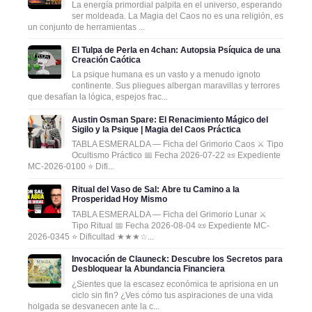
La energía primordial palpita en el universo, esperando
ser moldeada. La Magia del Caos no es una religión, es
un conjunto de herramientas ...
El Tulpa de Perla en 4chan: Autopsia Psíquica de una
Creación Caótica
La psique humana es un vasto y a menudo ignoto
continente. Sus pliegues albergan maravillas y terrores
que desafían la lógica, espejos frac...
Austin Osman Spare: El Renacimiento Mágico del
Sigilo y la Psique | Magia del Caos Práctica
TABLA ESMERALDA — Ficha del Grimorio Caos ⚔️ Tipo
Ocultismo Práctico 📅 Fecha 2026-07-22 📜 Expediente
MC-2026-0100 ⭐ Difi...
Ritual del Vaso de Sal: Abre tu Camino a la
Prosperidad Hoy Mismo
TABLA ESMERALDA — Ficha del Grimorio Lunar ⚔️
Tipo Ritual 📅 Fecha 2026-08-04 📜 Expediente MC-
2026-0345 ⭐ Dificultad ★★★☆...
Invocación de Clauneck: Descubre los Secretos para
Desbloquear la Abundancia Financiera
¿Sientes que la escasez económica te aprisiona en un
ciclo sin fin? ¿Ves cómo tus aspiraciones de una vida
holgada se desvanecen ante la c...