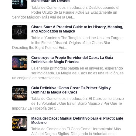
Manifestar tus Deseos
Tabla de Contenidos Introducción: Desbloqueando el
Poder Oculto de tu Psique ¿Qué Es Exactamente un
Servidor Mágico? Más Allá de la Def...
Chaos Star: A Practical Guide to Its History, Meaning,
and Application in Magick
Table of Contents The Tangible and the Unseen Forged
in the Fires of Discord: Origins of the Chaos Star
Decoding the Eight-Pointed Eni...
Construye tu Propio Servidor del Caos: La Guía
Definitiva de Magia Práctica
La energía primordial palpita en el universo, esperando
ser moldeada. La Magia del Caos no es una religión, es
un conjunto de herramientas ...
Guia Definitiva: Como Crear Tu Primer Sigilo y
Dominar la Magia del Caos
Tabla de Contenidos Introducción: El Caos como Lienzo
de Tu Voluntad ¿Qué Es un Sigilo Mágico y Por Qué Te
Importa? La Filosofía del C...
Magia del Caos: Manual Definitivo para el Practicante
Moderno
Tabla de Contenidos El Caos Como Herramienta: Más
Allá del Dogma Sigilos: Dibujando la Voluntad en el