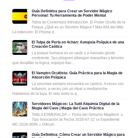
Guía Definitiva para Crear un Servidor Mágico
Personal: Tu Herramienta de Poder Mental
Tabla de Contenidos Introducción: El Poder Oculto de la
Psique ¿Qué es un Servidor Mágico? Más Allá del Mito
La Intención: El Prisma d...
El Tulpa de Perla en 4chan: Autopsia Psíquica de una
Creación Caótica
La psique humana es un vasto y a menudo ignoto
continente. Sus pliegues albergan maravillas y terrores
que desafían la lógica, espejos frac...
El Vampiro Ocultista: Guía Práctica para la Magia de
Absorción Psíquica
La voluntad siempre encuentra un camino. A veces con
esfuerzo, a veces con un ritual a medianoche.
Hablemos de la tuya. El velo entre lo q...
Servidores Mágicos: La Sutil Alquimia Digital de la
Magia del Caos | Magia del Caos Práctica
TABLA ESMERALDA — Ficha del Grimorio Magitech ⚔️
Tipo Invocación 📅 Fecha 2026-07-22 📜 Expediente
MC-2026-0095 ⭐ Dificult...
Guía Definitiva: Cómo Crear un Servidor Mágico para