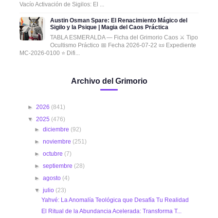
Vacío Activación de Sigilos: El ...
Austin Osman Spare: El Renacimiento Mágico del
Sigilo y la Psique | Magia del Caos Práctica
TABLA ESMERALDA — Ficha del Grimorio Caos ⚔️ Tipo
Ocultismo Práctico 📅 Fecha 2026-07-22 📜 Expediente
MC-2026-0100 ⭐ Difi...
Archivo del Grimorio
►
2026
(841)
▼
2025
(476)
►
diciembre
(92)
►
noviembre
(251)
►
octubre
(7)
►
septiembre
(28)
►
agosto
(4)
▼
julio
(23)
Yahvé: La Anomalía Teológica que Desafía Tu Realidad
El Ritual de la Abundancia Acelerada: Transforma T...