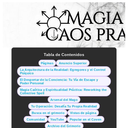
Tabla de Contenidos
Páginas
Anuncio Superior
La Arquitectura de la Realidad: Egregores y el Control
Psíquico
El Despertar de la Conciencia: Tu Vía de Escape y
Poder Personal
Magia Caótica y Espiritualidad Práctica: Reworking the
Collective Spell
Arsenal del Mago
Tu Operación: Desafía Tu Propia Realidad
Busca en el grimorio
Vistas de página
Comunidad
YouTube
Popular en el Coven
Archivo del Grimorio