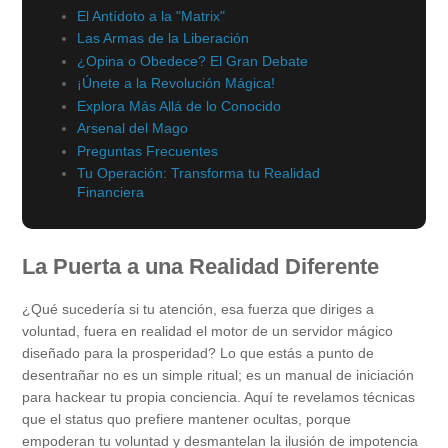
El Antídoto a la "Matrix"
Las Armas de la Liberación
¿Opina o Obedece? El Gran Debate
¡Únete a la Revolución Mágica!
Explora Más Allá de lo Conocido
Arsenal del Mago
Preguntas Frecuentes
Tu Operación: Transforma tu Realidad
Financiera
La Puerta a una Realidad Diferente
¿Qué sucedería si tu atención, esa fuerza que diriges a
voluntad, fuera en realidad el motor de un servidor mágico
diseñado para la prosperidad? Lo que estás a punto de
desentrañar no es un simple ritual; es un manual de iniciación
para hackear tu propia conciencia. Aquí te revelamos técnicas
que el status quo prefiere mantener ocultas, porque
empoderan tu voluntad y desmantelan la ilusión de impotencia