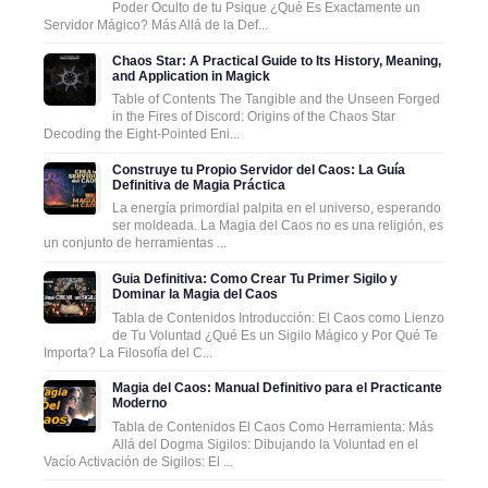
Poder Oculto de tu Psique ¿Qué Es Exactamente un
Servidor Mágico? Más Allá de la Def...
Chaos Star: A Practical Guide to Its History, Meaning,
and Application in Magick
Table of Contents The Tangible and the Unseen Forged
in the Fires of Discord: Origins of the Chaos Star
Decoding the Eight-Pointed Eni...
Construye tu Propio Servidor del Caos: La Guía
Definitiva de Magia Práctica
La energía primordial palpita en el universo, esperando
ser moldeada. La Magia del Caos no es una religión, es
un conjunto de herramientas ...
Guia Definitiva: Como Crear Tu Primer Sigilo y
Dominar la Magia del Caos
Tabla de Contenidos Introducción: El Caos como Lienzo
de Tu Voluntad ¿Qué Es un Sigilo Mágico y Por Qué Te
Importa? La Filosofía del C...
Magia del Caos: Manual Definitivo para el Practicante
Moderno
Tabla de Contenidos El Caos Como Herramienta: Más
Allá del Dogma Sigilos: Dibujando la Voluntad en el
Vacío Activación de Sigilos: El ...