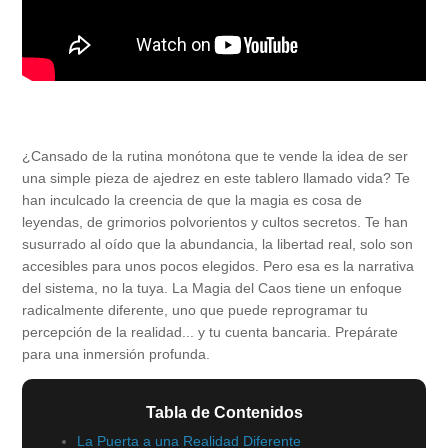
¿Cansado de la rutina monótona que te vende la idea de ser
una simple pieza de ajedrez en este tablero llamado vida? Te
han inculcado la creencia de que la magia es cosa de
leyendas, de grimorios polvorientos y cultos secretos. Te han
susurrado al oído que la abundancia, la libertad real, solo son
accesibles para unos pocos elegidos. Pero esa es la narrativa
del sistema, no la tuya. La Magia del Caos tiene un enfoque
radicalmente diferente, uno que puede reprogramar tu
percepción de la realidad... y tu cuenta bancaria. Prepárate
para una inmersión profunda.
Tabla de Contenidos
La Puerta a una Realidad Diferente