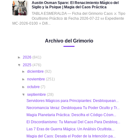
Austin Osman Spare: El Renacimiento Mágico del
Sigilo y la Psique | Magia del Caos Práctica
TABLA ESMERALDA — Ficha del Grimorio Caos ⚔️ Tipo
Ocultismo Práctico 📅 Fecha 2026-07-22 📜 Expediente
MC-2026-0100 ⭐ Difi...
Archivo del Grimorio
►
2026
(841)
▼
2025
(476)
►
diciembre
(92)
►
noviembre
(251)
►
octubre
(7)
▼
septiembre
(28)
Servidores Mágicos para Principiantes: Desbloquean...
Necromancia Veraz: Desbloquea Tu Poder Oculto y Tr...
Magia Planetaria Práctica: Descifra el Código Cósm...
El Discordianismo: Tu Manual Del Caos Para Desbloq...
Las 7 Eras de Guerra Mágica: Un Análisis Ocultista...
Magia del Caos: Desata el Poder de la Intención pa...