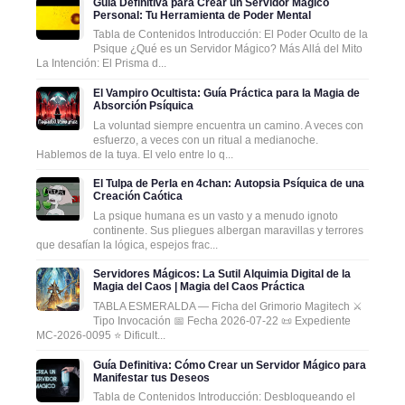
Guía Definitiva para Crear un Servidor Mágico
Personal: Tu Herramienta de Poder Mental
Tabla de Contenidos Introducción: El Poder Oculto de la
Psique ¿Qué es un Servidor Mágico? Más Allá del Mito
La Intención: El Prisma d...
El Vampiro Ocultista: Guía Práctica para la Magia de
Absorción Psíquica
La voluntad siempre encuentra un camino. A veces con
esfuerzo, a veces con un ritual a medianoche.
Hablemos de la tuya. El velo entre lo q...
El Tulpa de Perla en 4chan: Autopsia Psíquica de una
Creación Caótica
La psique humana es un vasto y a menudo ignoto
continente. Sus pliegues albergan maravillas y terrores
que desafían la lógica, espejos frac...
Servidores Mágicos: La Sutil Alquimia Digital de la
Magia del Caos | Magia del Caos Práctica
TABLA ESMERALDA — Ficha del Grimorio Magitech ⚔️
Tipo Invocación 📅 Fecha 2026-07-22 📜 Expediente
MC-2026-0095 ⭐ Dificult...
Guía Definitiva: Cómo Crear un Servidor Mágico para
Manifestar tus Deseos
Tabla de Contenidos Introducción: Desbloqueando el