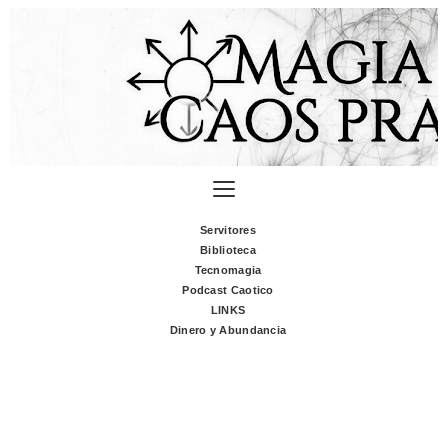
Servitores
Biblioteca
Tecnomagia
Podcast Caotico
LINKS
Dinero y Abundancia