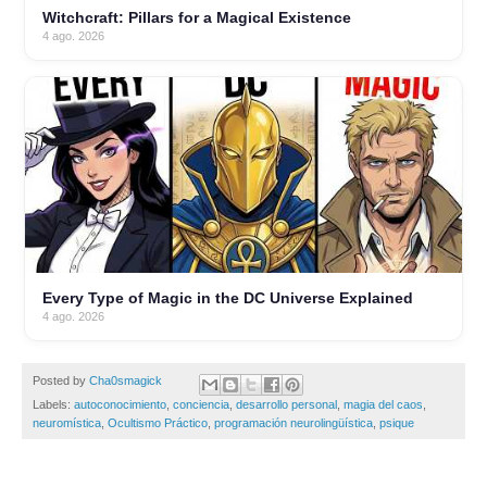
Witchcraft: Pillars for a Magical Existence
4 ago. 2026
Every Type of Magic in the DC Universe Explained
4 ago. 2026
Posted by
Cha0smagick
Labels:
autoconocimiento
,
conciencia
,
desarrollo personal
,
magia del caos
,
neuromística
,
Ocultismo Práctico
,
programación neurolingüística
,
psique