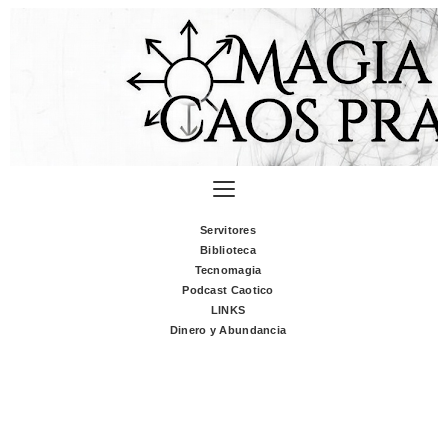
Servitores
Biblioteca
Tecnomagia
Podcast Caotico
LINKS
Dinero y Abundancia