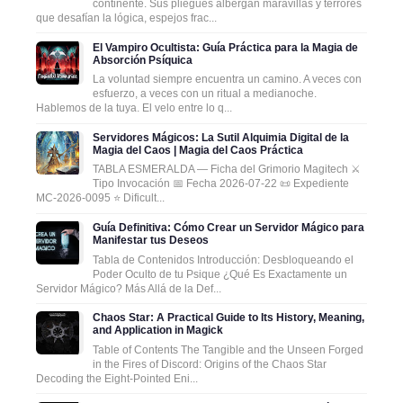
continente. Sus pliegues albergan maravillas y terrores
que desafían la lógica, espejos frac...
El Vampiro Ocultista: Guía Práctica para la Magia de
Absorción Psíquica
La voluntad siempre encuentra un camino. A veces con
esfuerzo, a veces con un ritual a medianoche.
Hablemos de la tuya. El velo entre lo q...
Servidores Mágicos: La Sutil Alquimia Digital de la
Magia del Caos | Magia del Caos Práctica
TABLA ESMERALDA — Ficha del Grimorio Magitech ⚔️
Tipo Invocación 📅 Fecha 2026-07-22 📜 Expediente
MC-2026-0095 ⭐ Dificult...
Guía Definitiva: Cómo Crear un Servidor Mágico para
Manifestar tus Deseos
Tabla de Contenidos Introducción: Desbloqueando el
Poder Oculto de tu Psique ¿Qué Es Exactamente un
Servidor Mágico? Más Allá de la Def...
Chaos Star: A Practical Guide to Its History, Meaning,
and Application in Magick
Table of Contents The Tangible and the Unseen Forged
in the Fires of Discord: Origins of the Chaos Star
Decoding the Eight-Pointed Eni...