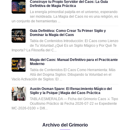
Construye tu Propio Servidor del Caos: La Guía
Definitiva de Magia Práctica
La energía primordial palpita en el universo, esperando
ser moldeada. La Magia del Caos no es una religión, es
un conjunto de herramientas ...
Guia Definitiva: Como Crear Tu Primer Sigilo y
Dominar la Magia del Caos
Tabla de Contenidos Introducción: El Caos como Lienzo
de Tu Voluntad ¿Qué Es un Sigilo Mágico y Por Qué Te
Importa? La Filosofía del C...
Magia del Caos: Manual Definitivo para el Practicante
Moderno
Tabla de Contenidos El Caos Como Herramienta: Más
Allá del Dogma Sigilos: Dibujando la Voluntad en el
Vacío Activación de Sigilos: El ...
Austin Osman Spare: El Renacimiento Mágico del
Sigilo y la Psique | Magia del Caos Práctica
TABLA ESMERALDA — Ficha del Grimorio Caos ⚔️ Tipo
Ocultismo Práctico 📅 Fecha 2026-07-22 📜 Expediente
MC-2026-0100 ⭐ Difi...
Archivo del Grimorio