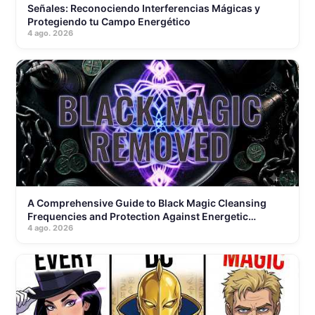
Señales: Reconociendo Interferencias Mágicas y
Protegiendo tu Campo Energético
4 ago. 2026
A Comprehensive Guide to Black Magic Cleansing
Frequencies and Protection Against Energetic
4 ago. 2026
Parasites