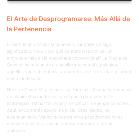
El Arte de Desprogramarse: Más Allá de
la Pertenencia
El ser humano anhela la conexión, ser parte de algo
significativo. Pero, ¿por qué conformarse con ser un
engranaje más en la maquinaria convencional? La Magia del
Caos te invita a unirte a una élite intelectual y psíquica:
aquellos que entienden la arquitectura de la realidad y saben
cómo modificarla.
Nuestro Coven Mágico no es un foro más. Es una hermandad
de alquimistas modernos, un espacio para compartir
estrategias, refinar técnicas y amplificar la energía colectiva.
Aquí, encontrarás apoyo, no juicio. Crecimiento, no
estancamiento. Ver los éxitos de otros practicantes no es
motivo de envidia, sino un catalizador para tu propia
ambición.