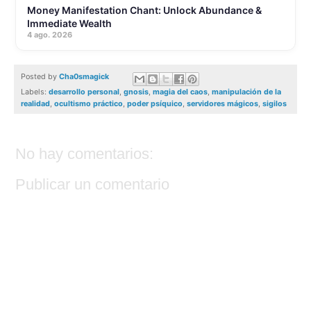
Money Manifestation Chant: Unlock Abundance &
Immediate Wealth
4 ago. 2026
Posted by
Cha0smagick
Labels:
desarrollo personal
,
gnosis
,
magia del caos
,
manipulación de la
realidad
,
ocultismo práctico
,
poder psíquico
,
servidores mágicos
,
sigilos
No hay comentarios:
Publicar un comentario