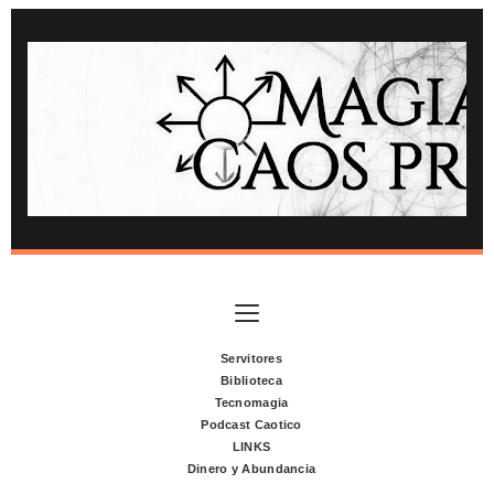
Servitores
Biblioteca
Tecnomagia
Podcast Caotico
LINKS
Dinero y Abundancia