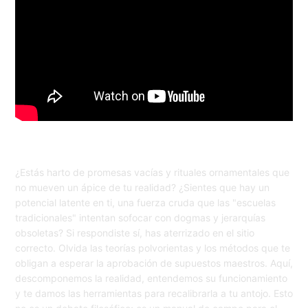
¿Estás harto de promesas vacías y rituales ornamentales que
no mueven un ápice de tu realidad? ¿Sientes que hay un
potencial latente en ti, una fuerza cruda que las "escuelas
tradicionales" intentan sofocar con dogmas y jerarquías
obsoletas? Si respondiste sí, has aterrizado en el sitio
correcto. Olvida las teorías polvorientas y los métodos que te
obligan a esperar la aprobación de supuestos maestros. Aquí,
descomponemos la realidad, entendemos su funcionamiento
y te damos las herramientas para recalibrarla a tu antojo. Esto