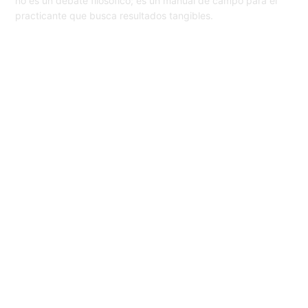
no es un debate filosófico; es un manual de campo para el
practicante que busca resultados tangibles.