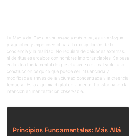
La Magia del Caos, en su esencia más pura, es un enfoque
pragmático y experimental para la manipulación de la
conciencia y la realidad. No requiere de deidades externas,
ni de rituales arcaicos con nombres impronunciables. Se basa
en la idea fundamental de que el universo es maleable, una
construcción psíquica que puede ser influenciada y
modificada a través de la voluntad concentrada y la creencia
temporal. Es la alquimia digital de la mente, transformando la
intención en manifestación observable.
Principios Fundamentales: Más Allá