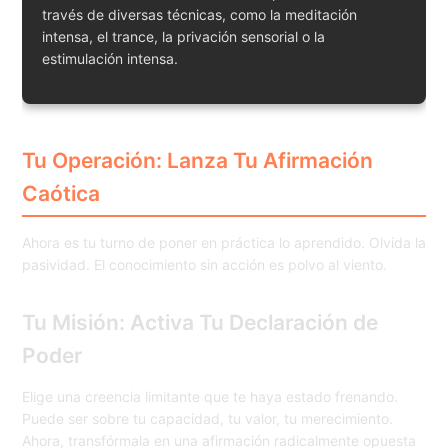
través de diversas técnicas, como la meditación
intensa, el trance, la privación sensorial o la
estimulación intensa.
Tu Operación: Lanza Tu Afirmación
Caótica
Ahora es tu turno de poner en práctica lo aprendido. Olvida la
pasividad. El conocimiento sin acción es polvo al viento.
Tu Misión: Activa Tu Declaración de
Poder
Elige una creencia limitante que te haya estado frenando.
Puede ser sobre tu capacidad, tu valor, tu merecimiento.
Ahora, transfórmala en una afirmación radicalmente opuesta