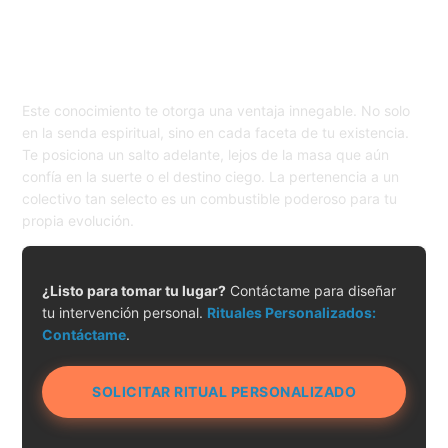
Este conocimiento te otorga una ventaja innegable. No solo
en la senda espiritual, sino en cada faceta de tu existencia.
Te posiciona un salto adelante, lejos de la masa que aún
confía en la suerte o el destino ciego. La pertenencia a un
colectivo tan selecto es un combustible poderoso para tu
propia evolución.
¿Listo para tomar tu lugar?
Contáctame para diseñar
tu intervención personal.
Rituales Personalizados:
Contáctame
.
SOLICITAR RITUAL PERSONALIZADO