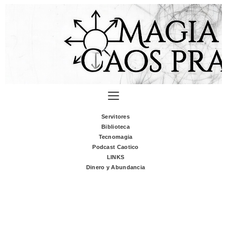
Servitores
Biblioteca
Tecnomagia
Podcast Caotico
LINKS
Dinero y Abundancia