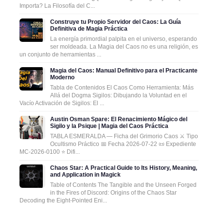
Importa? La Filosofía del C...
Construye tu Propio Servidor del Caos: La Guía
Definitiva de Magia Práctica
La energía primordial palpita en el universo, esperando
ser moldeada. La Magia del Caos no es una religión, es
un conjunto de herramientas ...
Magia del Caos: Manual Definitivo para el Practicante
Moderno
Tabla de Contenidos El Caos Como Herramienta: Más
Allá del Dogma Sigilos: Dibujando la Voluntad en el
Vacío Activación de Sigilos: El ...
Austin Osman Spare: El Renacimiento Mágico del
Sigilo y la Psique | Magia del Caos Práctica
TABLA ESMERALDA — Ficha del Grimorio Caos ⚔️ Tipo
Ocultismo Práctico 📅 Fecha 2026-07-22 📜 Expediente
MC-2026-0100 ⭐ Difi...
Chaos Star: A Practical Guide to Its History, Meaning,
and Application in Magick
Table of Contents The Tangible and the Unseen Forged
in the Fires of Discord: Origins of the Chaos Star
Decoding the Eight-Pointed Eni...