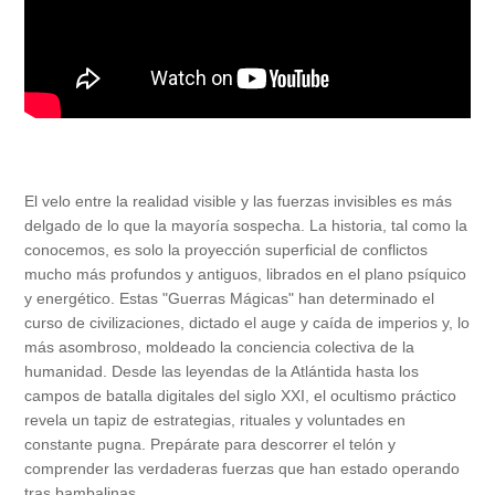
El velo entre la realidad visible y las fuerzas invisibles es más
delgado de lo que la mayoría sospecha. La historia, tal como la
conocemos, es solo la proyección superficial de conflictos
mucho más profundos y antiguos, librados en el plano psíquico
y energético. Estas "Guerras Mágicas" han determinado el
curso de civilizaciones, dictado el auge y caída de imperios y, lo
más asombroso, moldeado la conciencia colectiva de la
humanidad. Desde las leyendas de la Atlántida hasta los
campos de batalla digitales del siglo XXI, el ocultismo práctico
revela un tapiz de estrategias, rituales y voluntades en
constante pugna. Prepárate para descorrer el telón y
comprender las verdaderas fuerzas que han estado operando
tras bambalinas.