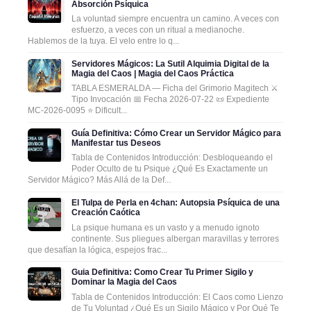
Absorción Psíquica
La voluntad siempre encuentra un camino. A veces con
esfuerzo, a veces con un ritual a medianoche.
Hablemos de la tuya. El velo entre lo q...
Servidores Mágicos: La Sutil Alquimia Digital de la
Magia del Caos | Magia del Caos Práctica
TABLA ESMERALDA — Ficha del Grimorio Magitech ⚔️
Tipo Invocación 📅 Fecha 2026-07-22 📜 Expediente
MC-2026-0095 ⭐ Dificult...
Guía Definitiva: Cómo Crear un Servidor Mágico para
Manifestar tus Deseos
Tabla de Contenidos Introducción: Desbloqueando el
Poder Oculto de tu Psique ¿Qué Es Exactamente un
Servidor Mágico? Más Allá de la Def...
El Tulpa de Perla en 4chan: Autopsia Psíquica de una
Creación Caótica
La psique humana es un vasto y a menudo ignoto
continente. Sus pliegues albergan maravillas y terrores
que desafían la lógica, espejos frac...
Guia Definitiva: Como Crear Tu Primer Sigilo y
Dominar la Magia del Caos
Tabla de Contenidos Introducción: El Caos como Lienzo
de Tu Voluntad ¿Qué Es un Sigilo Mágico y Por Qué Te