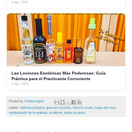
4 ago. 2026
Las Lociones Esotéricas Más Poderosas: Guía
Práctica para el Practicante Consciente
4 ago. 2026
Posted by
Cha0smagick
Labels:
defensa psíquica
,
guerras secretas
,
historia oculta
,
magia del caos
,
manipulación de la realidad
,
ocultismo
,
poder psíquico