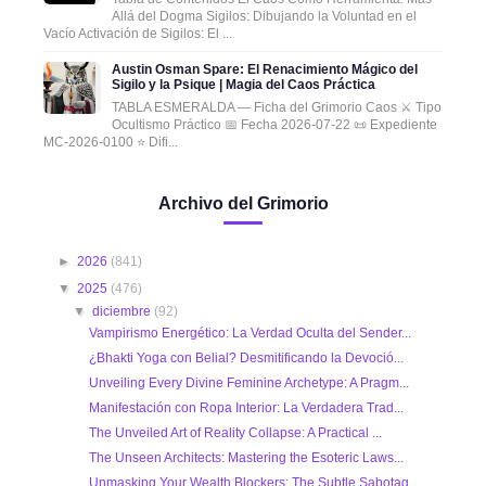
Allá del Dogma Sigilos: Dibujando la Voluntad en el
Vacío Activación de Sigilos: El ...
Austin Osman Spare: El Renacimiento Mágico del
Sigilo y la Psique | Magia del Caos Práctica
TABLA ESMERALDA — Ficha del Grimorio Caos ⚔️ Tipo
Ocultismo Práctico 📅 Fecha 2026-07-22 📜 Expediente
MC-2026-0100 ⭐ Difi...
Archivo del Grimorio
►
2026
(841)
▼
2025
(476)
▼
diciembre
(92)
Vampirismo Energético: La Verdad Oculta del Sender...
¿Bhakti Yoga con Belial? Desmitificando la Devoció...
Unveiling Every Divine Feminine Archetype: A Pragm...
Manifestación con Ropa Interior: La Verdadera Trad...
The Unveiled Art of Reality Collapse: A Practical ...
The Unseen Architects: Mastering the Esoteric Laws...
Unmasking Your Wealth Blockers: The Subtle Sabotag...