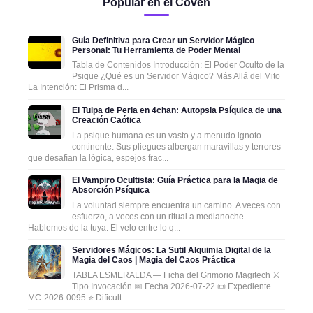
Popular en el Coven
Guía Definitiva para Crear un Servidor Mágico
Personal: Tu Herramienta de Poder Mental
Tabla de Contenidos Introducción: El Poder Oculto de la
Psique ¿Qué es un Servidor Mágico? Más Allá del Mito
La Intención: El Prisma d...
El Tulpa de Perla en 4chan: Autopsia Psíquica de una
Creación Caótica
La psique humana es un vasto y a menudo ignoto
continente. Sus pliegues albergan maravillas y terrores
que desafían la lógica, espejos frac...
El Vampiro Ocultista: Guía Práctica para la Magia de
Absorción Psíquica
La voluntad siempre encuentra un camino. A veces con
esfuerzo, a veces con un ritual a medianoche.
Hablemos de la tuya. El velo entre lo q...
Servidores Mágicos: La Sutil Alquimia Digital de la
Magia del Caos | Magia del Caos Práctica
TABLA ESMERALDA — Ficha del Grimorio Magitech ⚔️
Tipo Invocación 📅 Fecha 2026-07-22 📜 Expediente
MC-2026-0095 ⭐ Dificult...