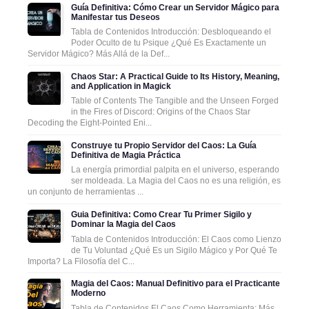
Guía Definitiva: Cómo Crear un Servidor Mágico para
Manifestar tus Deseos
Tabla de Contenidos Introducción: Desbloqueando el
Poder Oculto de tu Psique ¿Qué Es Exactamente un
Servidor Mágico? Más Allá de la Def...
Chaos Star: A Practical Guide to Its History, Meaning,
and Application in Magick
Table of Contents The Tangible and the Unseen Forged
in the Fires of Discord: Origins of the Chaos Star
Decoding the Eight-Pointed Eni...
Construye tu Propio Servidor del Caos: La Guía
Definitiva de Magia Práctica
La energía primordial palpita en el universo, esperando
ser moldeada. La Magia del Caos no es una religión, es
un conjunto de herramientas ...
Guia Definitiva: Como Crear Tu Primer Sigilo y
Dominar la Magia del Caos
Tabla de Contenidos Introducción: El Caos como Lienzo
de Tu Voluntad ¿Qué Es un Sigilo Mágico y Por Qué Te
Importa? La Filosofía del C...
Magia del Caos: Manual Definitivo para el Practicante
Moderno
Tabla de Contenidos El Caos Como Herramienta: Más