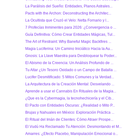
La Parálisis del Sueño: Entidades, Planos Astrales...
Pacts with the Archon: Deconstructing the Architec...
La Ocultista que Cruzó el Velo: Netta Fornario y l...
7 Profecías Inminentes para 2026: ¿Convergencia o ...
Guía Definitiva: Cómo Crear Entidades Mágicas, Tul...
The Art of Restraint: Why Baneful Magic Backfires ...
Magia Luciferina: Un Camino Iniciático Hacia la Au...
Gnosis: La Llave Maestra para Desbloquear tu Poder...
El Abismo de la Creencia: Un Análisis Profundo de ...
Tu Altar ¿Un Tesoro Oxidado o un Campo de Batalla ...
Lucifer Desmitificado: 5 Mitos Comunes y la Verdad...
La Arquitectura de la Creación Mental: Desvelando ...
Aprende a usar el Cannabis En Rituales de la Magia...
¿Que es la Cybermagia, la tecnohechicería y el Cib...
El Pacto con Entidades Oscuras: ¿Realidad o Mito P...
Brujas y Nahuales en México: Exploración Práctica ...
El Ritual del Imán de Clientes: Cómo Atraer Prospe...
El Vudú Ha Reclamado Tu Atención: Desmontando el M...
Amarres: ¿Efecto Placebo, Manipulación Emocional o...