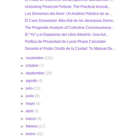
Unlocking Financial Fortune: The Practical Invocat...
Los Demonios del Amor: Un Análisis Práctico de su ...
El Caos Desvelado: Más Allá de las Jerarquías Demo...
The Pragmatic Analysis of Collective Consciousness...
El "Yo" y el Espejismo del Libre Albedrío: Una Aut...
Política de Privacidad de Lunar Phase Calculator
Desvela el Poder Oculto de la Ciudad: Tu Manual De...
►
noviembre
(251)
►
octubre
(7)
►
septiembre
(28)
►
agosto
(4)
►
julio
(23)
►
junio
(9)
►
mayo
(4)
►
abril
(3)
►
marzo
(6)
►
febrero
(17)
►
enero
(32)