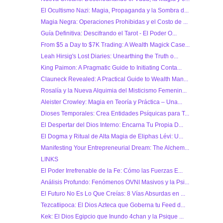
El Ocultismo Nazi: Magia, Propaganda y la Sombra d...
Magia Negra: Operaciones Prohibidas y el Costo de ...
Guía Definitiva: Descifrando el Tarot - El Poder O...
From $5 a Day to $7K Trading: A Wealth Magick Case...
Leah Hirsig's Lost Diaries: Unearthing the Truth o...
King Paimon: A Pragmatic Guide to Initiating Conta...
Clauneck Revealed: A Practical Guide to Wealth Man...
Rosalía y la Nueva Alquimia del Misticismo Femenin...
Aleister Crowley: Magia en Teoría y Práctica – Una...
Dioses Temporales: Crea Entidades Psíquicas para T...
El Despertar del Dios Interno: Encarna Tu Propia D...
El Dogma y Ritual de Alta Magia de Eliphas Lévi: U...
Manifesting Your Entrepreneurial Dream: The Alchem...
LINKS
El Poder Irrefrenable de la Fe: Cómo las Fuerzas E...
Análisis Profundo: Fenómenos OVNI Masivos y la Psi...
El Futuro No Es Lo Que Creías: 8 Vías Absurdas en ...
Tezcatlipoca: El Dios Azteca que Goberna tu Feed d...
Kek: El Dios Egipcio que Inundo 4chan y la Psique ...