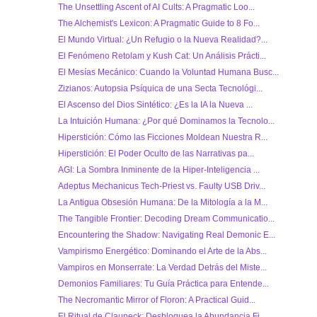
The Unsettling Ascent of AI Cults: A Pragmatic Loo...
The Alchemist's Lexicon: A Pragmatic Guide to 8 Fo...
El Mundo Virtual: ¿Un Refugio o la Nueva Realidad?...
El Fenómeno Retolam y Kush Cat: Un Análisis Prácti...
El Mesías Mecánico: Cuando la Voluntad Humana Busc...
Zizianos: Autopsia Psíquica de una Secta Tecnológi...
El Ascenso del Dios Sintético: ¿Es la IA la Nueva ...
La Intuición Humana: ¿Por qué Dominamos la Tecnolo...
Hiperstición: Cómo las Ficciones Moldean Nuestra R...
Hiperstición: El Poder Oculto de las Narrativas pa...
AGI: La Sombra Inminente de la Hiper-Inteligencia ...
Adeptus Mechanicus Tech-Priest vs. Faulty USB Driv...
La Antigua Obsesión Humana: De la Mitología a la M...
The Tangible Frontier: Decoding Dream Communicatio...
Encountering the Shadow: Navigating Real Demonic E...
Vampirismo Energético: Dominando el Arte de la Abs...
Vampiros en Monserrate: La Verdad Detrás del Miste...
Demonios Familiares: Tu Guía Práctica para Entende...
The Necromantic Mirror of Floron: A Practical Guid...
El Ritual de Clauneck: Desbloquea la Abundancia Fi...