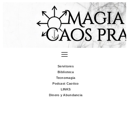
Servitores
Biblioteca
Tecnomagia
Podcast Caotico
LINKS
Dinero y Abundancia