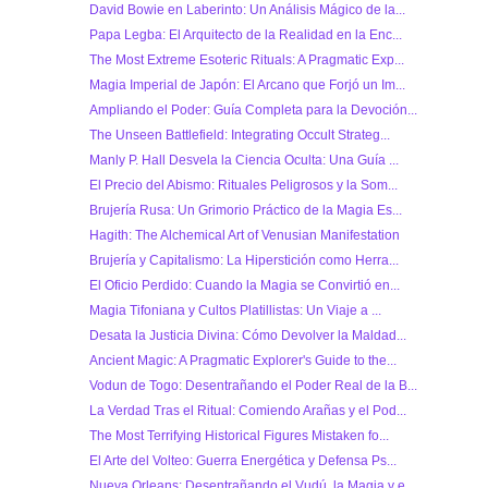
David Bowie en Laberinto: Un Análisis Mágico de la...
Papa Legba: El Arquitecto de la Realidad en la Enc...
The Most Extreme Esoteric Rituals: A Pragmatic Exp...
Magia Imperial de Japón: El Arcano que Forjó un Im...
Ampliando el Poder: Guía Completa para la Devoción...
The Unseen Battlefield: Integrating Occult Strateg...
Manly P. Hall Desvela la Ciencia Oculta: Una Guía ...
El Precio del Abismo: Rituales Peligrosos y la Som...
Brujería Rusa: Un Grimorio Práctico de la Magia Es...
Hagith: The Alchemical Art of Venusian Manifestation
Brujería y Capitalismo: La Hiperstición como Herra...
El Oficio Perdido: Cuando la Magia se Convirtió en...
Magia Tifoniana y Cultos Platillistas: Un Viaje a ...
Desata la Justicia Divina: Cómo Devolver la Maldad...
Ancient Magic: A Pragmatic Explorer's Guide to the...
Vodun de Togo: Desentrañando el Poder Real de la B...
La Verdad Tras el Ritual: Comiendo Arañas y el Pod...
The Most Terrifying Historical Figures Mistaken fo...
El Arte del Volteo: Guerra Energética y Defensa Ps...
Nueva Orleans: Desentrañando el Vudú, la Magia y e...