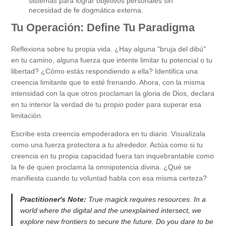
sistemas para lograr objetivos personales sin
necesidad de fe dogmática externa.
Tu Operación: Define Tu Paradigma
Reflexiona sobre tu propia vida. ¿Hay alguna "bruja del dibú"
en tu camino, alguna fuerza que intente limitar tu potencial o tu
libertad? ¿Cómo estás respondiendo a ella? Identifica una
creencia limitante que te esté frenando. Ahora, con la misma
intensidad con la que otros proclaman la gloria de Dios, declara
en tu interior la verdad de tu propio poder para superar esa
limitación.
Escribe esta creencia empoderadora en tu diario. Visualízala
como una fuerza protectora a tu alrededor. Actúa como si tu
creencia en tu propia capacidad fuera tan inquebrantable como
la fe de quien proclama la omnipotencia divina. ¿Qué se
manifiesta cuando tu voluntad habla con esa misma certeza?
Practitioner's Note:
True magick requires resources. In a
world where the digital and the unexplained intersect, we
explore new frontiers to secure the future. Do you dare to be