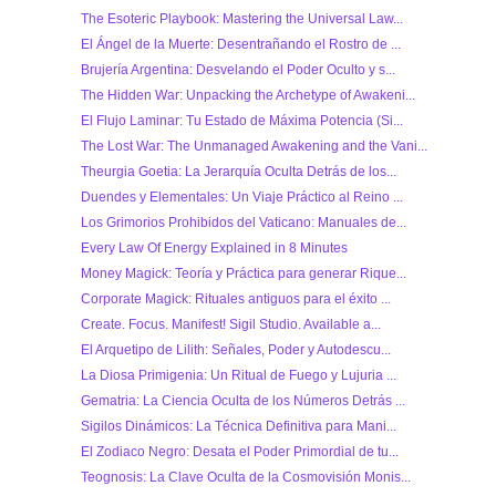
The Esoteric Playbook: Mastering the Universal Law...
El Ángel de la Muerte: Desentrañando el Rostro de ...
Brujería Argentina: Desvelando el Poder Oculto y s...
The Hidden War: Unpacking the Archetype of Awakeni...
El Flujo Laminar: Tu Estado de Máxima Potencia (Si...
The Lost War: The Unmanaged Awakening and the Vani...
Theurgia Goetia: La Jerarquía Oculta Detrás de los...
Duendes y Elementales: Un Viaje Práctico al Reino ...
Los Grimorios Prohibidos del Vaticano: Manuales de...
Every Law Of Energy Explained in 8 Minutes
Money Magick: Teoría y Práctica para generar Rique...
Corporate Magick: Rituales antiguos para el éxito ...
Create. Focus. Manifest! Sigil Studio. Available a...
El Arquetipo de Lilith: Señales, Poder y Autodescu...
La Diosa Primigenia: Un Ritual de Fuego y Lujuria ...
Gematria: La Ciencia Oculta de los Números Detrás ...
Sigilos Dinámicos: La Técnica Definitiva para Mani...
El Zodiaco Negro: Desata el Poder Primordial de tu...
Teognosis: La Clave Oculta de la Cosmovisión Monis...