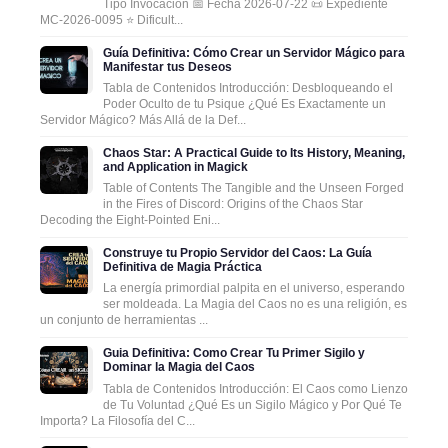
Tipo Invocación 📅 Fecha 2026-07-22 📜 Expediente
MC-2026-0095 ⭐ Dificult...
Guía Definitiva: Cómo Crear un Servidor Mágico para
Manifestar tus Deseos
Tabla de Contenidos Introducción: Desbloqueando el
Poder Oculto de tu Psique ¿Qué Es Exactamente un
Servidor Mágico? Más Allá de la Def...
Chaos Star: A Practical Guide to Its History, Meaning,
and Application in Magick
Table of Contents The Tangible and the Unseen Forged
in the Fires of Discord: Origins of the Chaos Star
Decoding the Eight-Pointed Eni...
Construye tu Propio Servidor del Caos: La Guía
Definitiva de Magia Práctica
La energía primordial palpita en el universo, esperando
ser moldeada. La Magia del Caos no es una religión, es
un conjunto de herramientas ...
Guia Definitiva: Como Crear Tu Primer Sigilo y
Dominar la Magia del Caos
Tabla de Contenidos Introducción: El Caos como Lienzo
de Tu Voluntad ¿Qué Es un Sigilo Mágico y Por Qué Te
Importa? La Filosofía del C...