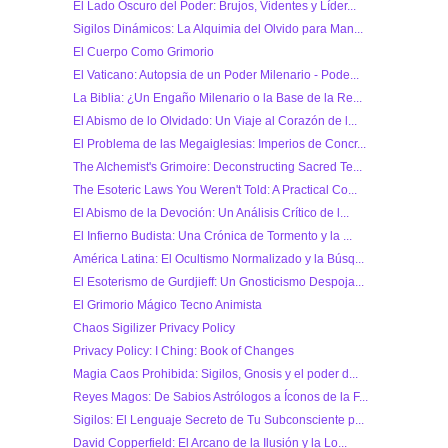
El Lado Oscuro del Poder: Brujos, Videntes y Líder...
Sigilos Dinámicos: La Alquimia del Olvido para Man...
El Cuerpo Como Grimorio
El Vaticano: Autopsia de un Poder Milenario - Pode...
La Biblia: ¿Un Engaño Milenario o la Base de la Re...
El Abismo de lo Olvidado: Un Viaje al Corazón de l...
El Problema de las Megaiglesias: Imperios de Concr...
The Alchemist's Grimoire: Deconstructing Sacred Te...
The Esoteric Laws You Weren't Told: A Practical Co...
El Abismo de la Devoción: Un Análisis Crítico de l...
El Infierno Budista: Una Crónica de Tormento y la ...
América Latina: El Ocultismo Normalizado y la Búsq...
El Esoterismo de Gurdjieff: Un Gnosticismo Despoja...
El Grimorio Mágico Tecno Animista
Chaos Sigilizer Privacy Policy
Privacy Policy: I Ching: Book of Changes
Magia Caos Prohibida: Sigilos, Gnosis y el poder d...
Reyes Magos: De Sabios Astrólogos a Íconos de la F...
Sigilos: El Lenguaje Secreto de Tu Subconsciente p...
David Copperfield: El Arcano de la Ilusión y la Lo...