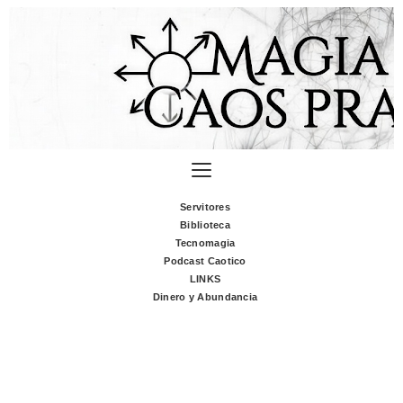
Servitores
Biblioteca
Tecnomagia
Podcast Caotico
LINKS
Dinero y Abundancia