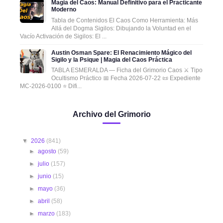
Magia del Caos: Manual Definitivo para el Practicante
Moderno
Tabla de Contenidos El Caos Como Herramienta: Más
Allá del Dogma Sigilos: Dibujando la Voluntad en el
Vacío Activación de Sigilos: El ...
Austin Osman Spare: El Renacimiento Mágico del
Sigilo y la Psique | Magia del Caos Práctica
TABLA ESMERALDA — Ficha del Grimorio Caos ⚔️ Tipo
Ocultismo Práctico 📅 Fecha 2026-07-22 📜 Expediente
MC-2026-0100 ⭐ Difi...
Archivo del Grimorio
▼
2026
(841)
►
agosto
(59)
►
julio
(157)
►
junio
(15)
►
mayo
(36)
►
abril
(58)
►
marzo
(183)