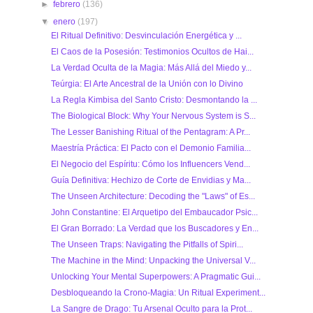
►
febrero
(136)
▼
enero
(197)
El Ritual Definitivo: Desvinculación Energética y ...
El Caos de la Posesión: Testimonios Ocultos de Hai...
La Verdad Oculta de la Magia: Más Allá del Miedo y...
Teúrgia: El Arte Ancestral de la Unión con lo Divino
La Regla Kimbisa del Santo Cristo: Desmontando la ...
The Biological Block: Why Your Nervous System is S...
The Lesser Banishing Ritual of the Pentagram: A Pr...
Maestría Práctica: El Pacto con el Demonio Familia...
El Negocio del Espíritu: Cómo los Influencers Vend...
Guía Definitiva: Hechizo de Corte de Envidias y Ma...
The Unseen Architecture: Decoding the "Laws" of Es...
John Constantine: El Arquetipo del Embaucador Psic...
El Gran Borrado: La Verdad que los Buscadores y En...
The Unseen Traps: Navigating the Pitfalls of Spiri...
The Machine in the Mind: Unpacking the Universal V...
Unlocking Your Mental Superpowers: A Pragmatic Gui...
Desbloqueando la Crono-Magia: Un Ritual Experiment...
La Sangre de Drago: Tu Arsenal Oculto para la Prot...