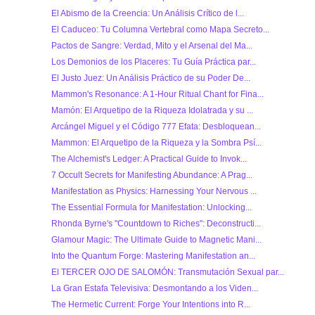
El Abismo de la Creencia: Un Análisis Crítico de l...
El Caduceo: Tu Columna Vertebral como Mapa Secreto...
Pactos de Sangre: Verdad, Mito y el Arsenal del Ma...
Los Demonios de los Placeres: Tu Guía Práctica par...
El Justo Juez: Un Análisis Práctico de su Poder De...
Mammon's Resonance: A 1-Hour Ritual Chant for Fina...
Mamón: El Arquetipo de la Riqueza Idolatrada y su ...
Arcángel Miguel y el Código 777 Efata: Desbloquean...
Mammon: El Arquetipo de la Riqueza y la Sombra Psí...
The Alchemist's Ledger: A Practical Guide to Invok...
7 Occult Secrets for Manifesting Abundance: A Prag...
Manifestation as Physics: Harnessing Your Nervous ...
The Essential Formula for Manifestation: Unlocking...
Rhonda Byrne's "Countdown to Riches": Deconstructi...
Glamour Magic: The Ultimate Guide to Magnetic Mani...
Into the Quantum Forge: Mastering Manifestation an...
El TERCER OJO DE SALOMÓN: Transmutación Sexual par...
La Gran Estafa Televisiva: Desmontando a los Viden...
The Hermetic Current: Forge Your Intentions into R...