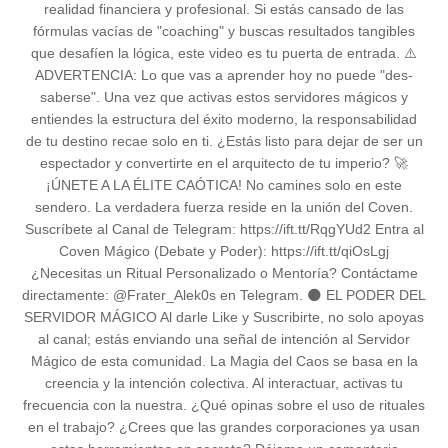
realidad financiera y profesional. Si estás cansado de las
fórmulas vacías de "coaching" y buscas resultados tangibles
que desafíen la lógica, este video es tu puerta de entrada. ⚠️
ADVERTENCIA: Lo que vas a aprender hoy no puede "des-
saberse". Una vez que activas estos servidores mágicos y
entiendes la estructura del éxito moderno, la responsabilidad
de tu destino recae solo en ti. ¿Estás listo para dejar de ser un
espectador y convertirte en el arquitecto de tu imperio? 🚀
¡ÚNETE A LA ÉLITE CAÓTICA! No camines solo en este
sendero. La verdadera fuerza reside en la unión del Coven.
Suscríbete al Canal de Telegram: https://ift.tt/RqgYUd2 Entra al
Coven Mágico (Debate y Poder): https://ift.tt/qiOsLgj
¿Necesitas un Ritual Personalizado o Mentoría? Contáctame
directamente: @Frater_Alek0s en Telegram. 🌑 EL PODER DEL
SERVIDOR MÁGICO Al darle Like y Suscribirte, no solo apoyas
al canal; estás enviando una señal de intención al Servidor
Mágico de esta comunidad. La Magia del Caos se basa en la
creencia y la intención colectiva. Al interactuar, activas tu
frecuencia con la nuestra. ¿Qué opinas sobre el uso de rituales
en el trabajo? ¿Crees que las grandes corporaciones ya usan