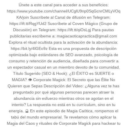
Únete a este canal para acceder a sus beneficios:
https://www.youtube.com/channel/UCglU9np0SqGcnrCMLyVOq
KA/join Suscríbete al Canal de difusión en Telegram:
https://ift.tt/RqgYUd2 Suscríbete al Coven Mágico (Grupo de
Discusión) en Telegram: https://ift.tt/qiOsLgj Para pautas
publicitarias escribeme a: magiacaoticapractica@gmail.com
Explora el ritual ocultista para la activación de la abundancia:
https://bit.ly/4lGEo9z Esta es una propuesta de descripción
optimizada bajo estándares de SEO avanzado, psicología de
consumo y retención de audiencia, diseñada para convertir a
un espectador casual en un miembro devoto de tu comunidad.
Título Sugerido (SEO & Hook): ¿El ÉXITO es SUERTE o
MAGIA? 👁️ Corporate Magick: El Secreto que las Élite No
Quieren que Sepas Descripción del Video: ¿Alguna vez te has
preguntado por qué algunas personas parecen atraer la
abundancia sin esfuerzo mientras otros se agotan en el
intento? La respuesta no está en tu currículum, sino en tu
energía. 🔮 En este episodio de Magia Caótica, rompemos el
tabú del mundo empresarial. Te revelamos cómo aplicar la
Magia del Caos y rituales de Corporate Magick para hackear tu