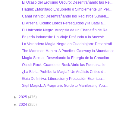
El Ocaso del Erotismo Oscuro: Desentrañando las Re...
Hagrid: ¿Mortífago Encubierto o Simplemente Un Pel...
Canal Infinito: Desentrañando los Registros Sumeri...
El Arsenal Oculto: Libros Perseguidos y la Batalla...
El Unicornio Negro: Autopsia de un Charlatán de Re...
Brujería Indonesia: Un Viaje Profundo a lo Ancestr...
La Verdadera Magia Negra en Guadalajara: Desentrañ...
The Mammon Mantra: A Practical Gateway to Abundance
Magia Sexual: Desvelando la Energía de la Creación...
Occult Rock: Cuando el Rock Abrió las Puertas a lo...
¿La Biblia Prohíbe la Magia? Un Análisis Crítico d...
Guía Definitiva: Liberación y Protección Espiritua...
Sigil Magick: A Pragmatic Guide to Manifesting You...
►
2025
(476)
►
2024
(255)