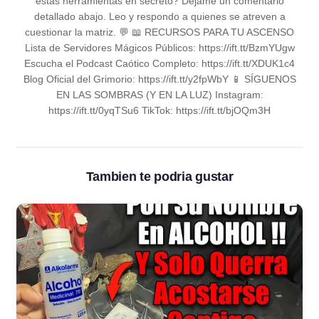
estas herramientas en secreto? Déjame un comentario
detallado abajo. Leo y respondo a quienes se atreven a
cuestionar la matriz. 💬 📖 RECURSOS PARA TU ASCENSO
Lista de Servidores Mágicos Públicos: https://ift.tt/BzmYUgw
Escucha el Podcast Caótico Completo: https://ift.tt/XDUK1c4
Blog Oficial del Grimorio: https://ift.tt/y2fpWbY 📱 SÍGUENOS
EN LAS SOMBRAS (Y EN LA LUZ) Instagram:
https://ift.tt/0yqTSu6 TikTok: https://ift.tt/bjOQm3H
Tambien te podria gustar