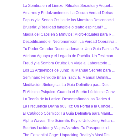
La Sombra en el Lienzo: Rituales Secretos y Arquet...
Amarres y Endulzamientos: La Oscura Verdad Detrás ...
Papus y la Senda Oculta de los Maestros Desconocid...
Brujería: ¿Realidad tangible o teatro espiritual? ...
Magia del Caos en 5 Minutos: Micro-Rituales para R...
Decodificando el Necronomicón: La Verdad Operativa...
Tu Poder Creador Desencadenado: Una Guía Paso a Pa...
Adriana Aguayo y el Legado de Pachita: Un Testimon...
Freud y la Sombra Oculta: Un Viaje al Laboratorio ...
Los 12 Arquetipos de Jung: Tu Manual Secreto para ...
Seminario Fénix de Brian Tracy: El Manual Definiti...
Meditación Sintérgica: La Guía Definitiva para Des...
El Abismo Psíquico: Cuando el Sueño Lúcido se Conv...
La Teoría de la Lattice: Desentrañando las Redes d...
La Frecuencia Divina 963 Hz: Un Portal a la Concie...
El Catálogo Cósmico: Tu Guía Definitiva para Manif...
Alpha Waves: The Scientific Key to Unlocking Enhan...
Sueños Lúcidos y Viajes Astrales: Tu Pasaporte a l...
The Existential Cage: Unpacking Reality's Most Dis...