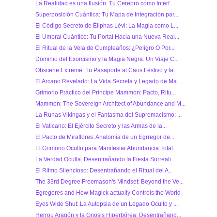
La Realidad es una Ilusión: Tu Cerebro como Interf...
Superposición Cuántica: Tu Mapa de Integración par...
El Código Secreto de Éliphas Lévi: La Magia como L...
El Umbral Cuántico: Tu Portal Hacia una Nueva Real...
El Ritual de la Vela de Cumpleaños: ¿Peligro O Por...
Dominio del Exorcismo y la Magia Negra: Un Viaje C...
Obscene Extreme: Tu Pasaporte al Caos Festivo y la...
El Arcano Revelado: La Vida Secreta y Legado de Ma...
Grimorio Práctico del Príncipe Mammon: Pacto, Ritu...
Mammon: The Sovereign Architect of Abundance and M...
La Runas Vikingas y el Fantasma del Supremacismo: ...
El Vaticano: El Ejército Secreto y las Armas de la...
El Pacto de Miraflores: Anatomía de un Egrregor de...
El Grimorio Oculto para Manifestar Abundancia Total
La Verdad Oculta: Desentrañando la Fiesta Surreali...
El Ritmo Silencioso: Desentrañando el Ritual del A...
The 33rd Degree Freemason's Mindset: Beyond the Ve...
Egregores and How Magick actually Controls the World
Eyes Wide Shut: La Autopsia de un Legado Oculto y ...
Herrou Aragón y la Gnosis Hiperbórea: Desentrañand...