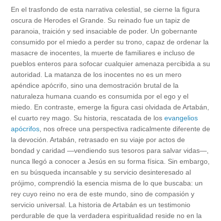
En el trasfondo de esta narrativa celestial, se cierne la figura
oscura de Herodes el Grande. Su reinado fue un tapiz de
paranoia, traición y sed insaciable de poder. Un gobernante
consumido por el miedo a perder su trono, capaz de ordenar la
masacre de inocentes, la muerte de familiares e incluso de
pueblos enteros para sofocar cualquier amenaza percibida a su
autoridad. La matanza de los inocentes no es un mero
apéndice apócrifo, sino una demostración brutal de la
naturaleza humana cuando es consumida por el ego y el
miedo. En contraste, emerge la figura casi olvidada de Artabán,
el cuarto rey mago. Su historia, rescatada de los
evangelios
apócrifos
, nos ofrece una perspectiva radicalmente diferente de
la devoción. Artabán, retrasado en su viaje por actos de
bondad y caridad —vendiendo sus tesoros para salvar vidas—,
nunca llegó a conocer a Jesús en su forma física. Sin embargo,
en su búsqueda incansable y su servicio desinteresado al
prójimo, comprendió la esencia misma de lo que buscaba: un
rey cuyo reino no era de este mundo, sino de compasión y
servicio universal. La historia de Artabán es un testimonio
perdurable de que la verdadera espiritualidad reside no en la