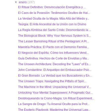
▼
enero
(197)
El Ritual Definitivo: Desvinculación Energética y ...
El Caos de la Posesión: Testimonios Ocultos de Hai...
La Verdad Oculta de la Magia: Más Allá del Miedo y...
Teúrgia: El Arte Ancestral de la Unión con lo Divino
La Regla Kimbisa del Santo Cristo: Desmontando la ...
The Biological Block: Why Your Nervous System is S...
The Lesser Banishing Ritual of the Pentagram: A Pr...
Maestría Práctica: El Pacto con el Demonio Familia...
El Negocio del Espíritu: Cómo los Influencers Vend...
Guía Definitiva: Hechizo de Corte de Envidias y Ma...
The Unseen Architecture: Decoding the "Laws" of Es...
John Constantine: El Arquetipo del Embaucador Psic...
El Gran Borrado: La Verdad que los Buscadores y En...
The Unseen Traps: Navigating the Pitfalls of Spiri...
The Machine in the Mind: Unpacking the Universal V...
Unlocking Your Mental Superpowers: A Pragmatic Gui...
Desbloqueando la Crono-Magia: Un Ritual Experiment...
La Sangre de Drago: Tu Arsenal Oculto para la Prot...
The Esoteric Playbook: Mastering the Universal Law...