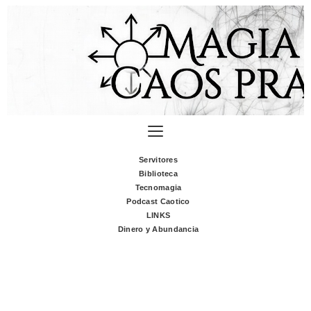
Servitores
Biblioteca
Tecnomagia
Podcast Caotico
LINKS
Dinero y Abundancia