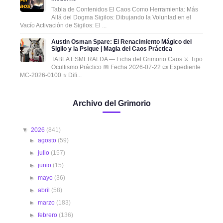
Tabla de Contenidos El Caos Como Herramienta: Más
Allá del Dogma Sigilos: Dibujando la Voluntad en el
Vacío Activación de Sigilos: El ...
Austin Osman Spare: El Renacimiento Mágico del
Sigilo y la Psique | Magia del Caos Práctica
TABLA ESMERALDA — Ficha del Grimorio Caos ⚔️ Tipo
Ocultismo Práctico 📅 Fecha 2026-07-22 📜 Expediente
MC-2026-0100 ⭐ Difi...
Archivo del Grimorio
▼
2026
(841)
►
agosto
(59)
►
julio
(157)
►
junio
(15)
►
mayo
(36)
►
abril
(58)
►
marzo
(183)
►
febrero
(136)