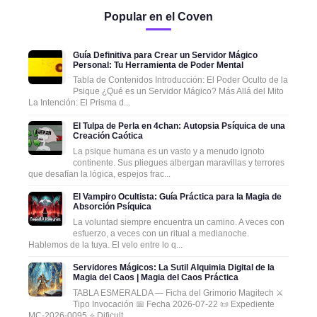
Popular en el Coven
Guía Definitiva para Crear un Servidor Mágico
Personal: Tu Herramienta de Poder Mental
Tabla de Contenidos Introducción: El Poder Oculto de la
Psique ¿Qué es un Servidor Mágico? Más Allá del Mito
La Intención: El Prisma d...
El Tulpa de Perla en 4chan: Autopsia Psíquica de una
Creación Caótica
La psique humana es un vasto y a menudo ignoto
continente. Sus pliegues albergan maravillas y terrores
que desafían la lógica, espejos frac...
El Vampiro Ocultista: Guía Práctica para la Magia de
Absorción Psíquica
La voluntad siempre encuentra un camino. A veces con
esfuerzo, a veces con un ritual a medianoche.
Hablemos de la tuya. El velo entre lo q...
Servidores Mágicos: La Sutil Alquimia Digital de la
Magia del Caos | Magia del Caos Práctica
TABLA ESMERALDA — Ficha del Grimorio Magitech ⚔️
Tipo Invocación 📅 Fecha 2026-07-22 📜 Expediente
MC-2026-0095 ⭐ Dificult...