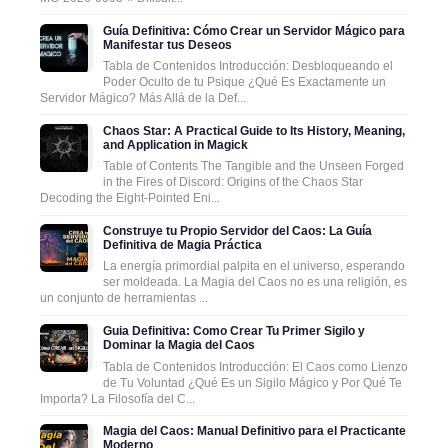
Guía Definitiva: Cómo Crear un Servidor Mágico para
Manifestar tus Deseos
Tabla de Contenidos Introducción: Desbloqueando el
Poder Oculto de tu Psique ¿Qué Es Exactamente un
Servidor Mágico? Más Allá de la Def...
Chaos Star: A Practical Guide to Its History, Meaning,
and Application in Magick
Table of Contents The Tangible and the Unseen Forged
in the Fires of Discord: Origins of the Chaos Star
Decoding the Eight-Pointed Eni...
Construye tu Propio Servidor del Caos: La Guía
Definitiva de Magia Práctica
La energía primordial palpita en el universo, esperando
ser moldeada. La Magia del Caos no es una religión, es
un conjunto de herramientas ...
Guia Definitiva: Como Crear Tu Primer Sigilo y
Dominar la Magia del Caos
Tabla de Contenidos Introducción: El Caos como Lienzo
de Tu Voluntad ¿Qué Es un Sigilo Mágico y Por Qué Te
Importa? La Filosofía del C...
Magia del Caos: Manual Definitivo para el Practicante
Moderno