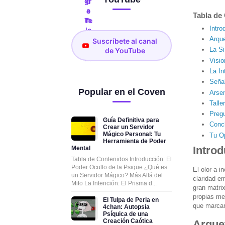
Tabla de
Intro
Arqu
Suscríbete al canal
La Si
de YouTube
Visi
La In
Señal
Popular en el Coven
Arse
Talle
Preg
Guía Definitiva para
Concl
Crear un Servidor
Mágico Personal: Tu
Tu Op
Herramienta de Poder
Intro
Mental
Tabla de Contenidos Introducción: El
Poder Oculto de la Psique ¿Qué es
El olor a 
un Servidor Mágico? Más Allá del
claridad e
Mito La Intención: El Prisma d...
gran matri
propias me
El Tulpa de Perla en
que marcan 
4chan: Autopsia
Psíquica de una
Creación Caótica
Arque