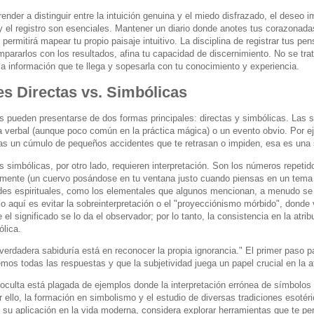
render a distinguir entre la intuición genuina y el miedo disfrazado, el deseo 
y el registro son esenciales. Mantener un diario donde anotes tus corazonada
 permitirá mapear tu propio paisaje intuitivo. La disciplina de registrar tus p
mpararlos con los resultados, afina tu capacidad de discernimiento. No se tr
 la información que te llega y sopesarla con tu conocimiento y experiencia.
es Directas vs. Simbólicas
s pueden presentarse de dos formas principales: directas y simbólicas. Las s
a verbal (aunque poco común en la práctica mágica) o un evento obvio. Por ej
as un cúmulo de pequeños accidentes que te retrasan o impiden, esa es una s
 simbólicas, por otro lado, requieren interpretación. Son los números repetid
mente (un cuervo posándose en tu ventana justo cuando piensas en un tema o
des espirituales, como los elementales que algunos mencionan, a menudo se 
ío aquí es evitar la sobreinterpretación o el "proyecciónismo mórbido", don
el significado se lo da el observador; por lo tanto, la consistencia en la atri
ólica.
verdadera sabiduría está en reconocer la propia ignorancia." El primer paso p
mos todas las respuestas y que la subjetividad juega un papel crucial en la at
 oculta está plagada de ejemplos donde la interpretación errónea de símbolos 
 ello, la formación en simbolismo y el estudio de diversas tradiciones esotér
 su aplicación en la vida moderna, considera explorar herramientas que te per