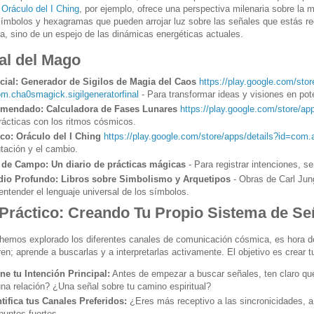
l
Oráculo del I Ching
, por ejemplo, ofrece una perspectiva milenaria sobre la
símbolos y hexagramas que pueden arrojar luz sobre las señales que estás rec
ta, sino de un espejo de las dinámicas energéticas actuales.
al del Mago
cial: Generador de Sigilos de Magia del Caos
https://play.google.com/stor
m.cha0smagick.sigilgeneratorfinal
- Para transformar ideas y visiones en pot
mendado: Calculadora de Fases Lunares
https://play.google.com/store/ap
rácticas con los ritmos cósmicos.
ico: Oráculo del I Ching
https://play.google.com/store/apps/details?id=com.
tación y el cambio.
 de Campo: Un diario de prácticas mágicas
- Para registrar intenciones, s
dio Profundo: Libros sobre Simbolismo y Arquetipos
- Obras de Carl Jun
entender el lenguaje universal de los símbolos.
 Práctico: Creando Tu Propio Sistema de Se
hemos explorado los diferentes canales de comunicación cósmica, es hora d
en; aprende a buscarlas y a interpretarlas activamente. El objetivo es crear 
ine tu Intención Principal:
Antes de empezar a buscar señales, ten claro qué
na relación? ¿Una señal sobre tu camino espiritual?
ntifica tus Canales Preferidos:
¿Eres más receptivo a las sincronicidades, a 
puntos fuertes.