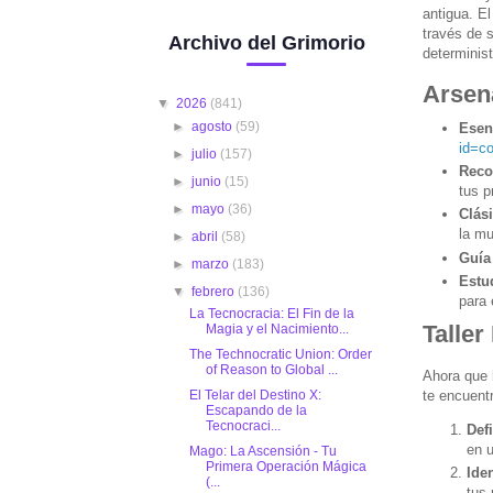
antigua. E
través de 
Archivo del Grimorio
determinis
Arsen
▼
2026
(841)
►
agosto
(59)
Esen
id=co
►
julio
(157)
Reco
►
junio
(15)
tus p
►
mayo
(36)
Clás
la mu
►
abril
(58)
Guía
►
marzo
(183)
Estu
▼
febrero
(136)
para 
La Tecnocracia: El Fin de la
Taller
Magia y el Nacimiento...
The Technocratic Union: Order
of Reason to Global ...
Ahora que 
te encuentr
El Telar del Destino X:
Escapando de la
Tecnocraci...
Def
en u
Mago: La Ascensión - Tu
Primera Operación Mágica
Ide
(...
tus 