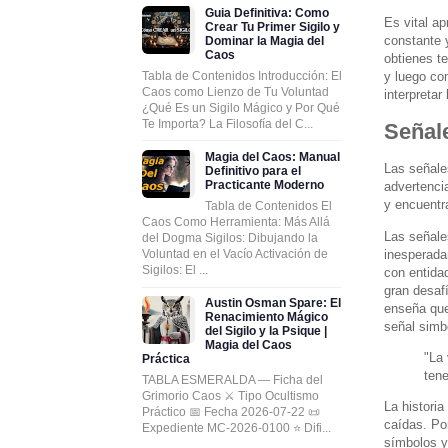
Guia Definitiva: Como
Es vital ap
Crear Tu Primer Sigilo y
constante 
Dominar la Magia del
Caos
obtienes te
y luego co
Tabla de Contenidos Introducción: El
Caos como Lienzo de Tu Voluntad
interpretar
¿Qué Es un Sigilo Mágico y Por Qué
Te Importa? La Filosofía del C...
Señal
Magia del Caos: Manual
Las señale
Definitivo para el
Practicante Moderno
advertenci
y encuentr
Tabla de Contenidos El
Caos Como Herramienta: Más Allá
Las señales
del Dogma Sigilos: Dibujando la
inesperada
Voluntad en el Vacío Activación de
Sigilos: El ...
con entida
gran desaf
Austin Osman Spare: El
enseña que 
Renacimiento Mágico
señal simb
del Sigilo y la Psique |
Magia del Caos
"La 
Práctica
tene
TABLA ESMERALDA — Ficha del
Grimorio Caos ⚔️ Tipo Ocultismo
La historia
Práctico 📅 Fecha 2026-07-22 📜
caídas. Por
Expediente MC-2026-0100 ⭐ Difi...
símbolos y