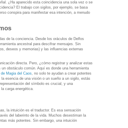
señal. ¿Ha aparecido esta coincidencia una sola vez o se
dencia? El trabajo con sigilos, por ejemplo, se basa
verso conspira para manifestar esa intención, a menudo
smos
das de la conciencia. Desde los oráculos de Delfos
rramienta ancestral para descifrar mensajes. Sin
dos, deseos y memorias) y las influencias externas
nicación directa. Pero, ¿cómo registrar y analizar estas
 es un obstáculo común. Aquí es donde una herramienta
s de Magia del Caos
, no solo te ayudan a crear potentes
 la esencia de una visión o un sueño a un sigilo, estás
representación del símbolo es crucial, y una
 la carga energética.
s, la intuición es el traductor. Es esa sensación
ravés del laberinto de la vida. Muchos desestiman la
entas más potentes. Sin embargo, una intuición