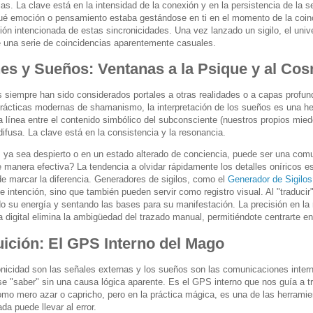
as. La clave está en la intensidad de la conexión y en la persistencia de la 
ué emoción o pensamiento estaba gestándose en ti en el momento de la coinci
ción intencionada de estas sincronicidades. Una vez lanzado un sigilo, el uni
e una serie de coincidencias aparentemente casuales.
nes y Sueños: Ventanas a la Psique y al Co
 siempre han sido considerados portales a otras realidades o a capas profun
prácticas modernas de shamanismo, la interpretación de los sueños es una he
a línea entre el contenido simbólico del subconsciente (nuestros propios mie
ifusa. La clave está en la consistencia y la resonancia.
, ya sea despierto o en un estado alterado de conciencia, puede ser una comu
e manera efectiva? La tendencia a olvidar rápidamente los detalles oníricos
ede marcar la diferencia. Generadores de sigilos, como el
Generador de Sigilo
 intención, sino que también pueden servir como registro visual. Al "traducir"
do su energía y sentando las bases para su manifestación. La precisión en la 
 digital elimina la ambigüedad del trazado manual, permitiéndote centrarte en
uición: El GPS Interno del Mago
onicidad son las señales externas y los sueños son las comunicaciones interna
ese "saber" sin una causa lógica aparente. Es el GPS interno que nos guía a t
como mero azar o capricho, pero en la práctica mágica, es una de las herrami
da puede llevar al error.