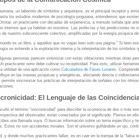
humana, un laberinto de símbolos y arquetipos, es el principal receptor y emi
hasta los estudios modernos de psicología junguiana, entendemos que existen
 Omitar, un practicante con décadas de experiencia, a menudo señala que a
os internos que ya habitan en nosotros. Las profecías y las predicciones no
s de nuestro subconsciente colectivo, amplificadas por la energía psíquica d
mundo es un libro, y aquellos que no viajan leen solo una página." Si bien esta 
ogía se extiende a la exploración interna y la interpretación de los símbolos 
lgunas personas parecen sintonizar con estas vibraciones mientras otras per
Un practicante serio debe cultivar su receptividad. Para esto, utilizar herra
la utilidad de una aplicación como
Calculadora de Fases Lunares
. Comprender
nfluye en las mareas psíquicas y energéticas, afectando directa o indirectam
te permite sincronizar tus prácticas de interpretación de señales con los ritm
aciones.
cronicidad: El Lenguaje de las Coincidencia
acuñó el término "sincronicidad" para describir la ocurrencia de dos o más e
erspectiva del observador, están conectados por el significado. Piensa en el
ecibes una llamada suya. O buscas información sobre un tema específico y te
s. Estos no son accidentes triviales. Son el universo guiñándote un ojo, con
ad, y donde muchos practicantes fallan, es en caer en la trampa de la "falsa 