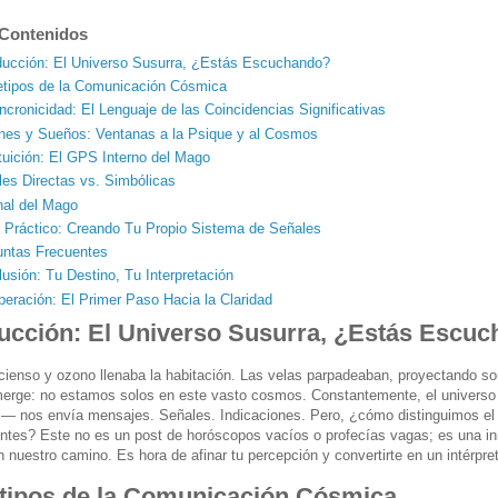
 Contenidos
ducción: El Universo Susurra, ¿Estás Escuchando?
etipos de la Comunicación Cósmica
ncronicidad: El Lenguaje de las Coincidencias Significativas
ones y Sueños: Ventanas a la Psique y al Cosmos
tuición: El GPS Interno del Mago
es Directas vs. Simbólicas
nal del Mago
r Práctico: Creando Tu Propio Sistema de Señales
untas Frecuentes
usión: Tu Destino, Tu Interpretación
eración: El Primer Paso Hacia la Claridad
ducción: El Universo Susurra, ¿Estás Escu
incienso y ozono llenaba la habitación. Las velas parpadeaban, proyectando s
merge: no estamos solos en este vasto cosmos. Constantemente, el universo —
x— nos envía mensajes. Señales. Indicaciones. Pero, ¿cómo distinguimos el 
ntes? Este no es un post de horóscopos vacíos o profecías vagas; es una inm
nuestro camino. Es hora de afinar tu percepción y convertirte en un intérpret
tipos de la Comunicación Cósmica