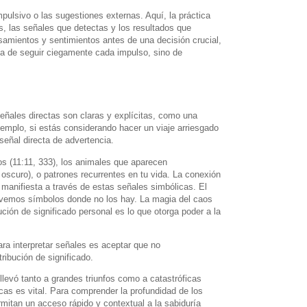
impulsivo o las sugestiones externas. Aquí, la práctica
s, las señales que detectas y los resultados que
ensamientos y sentimientos antes de una decisión crucial,
ata de seguir ciegamente cada impulso, sino de
eñales directas son claras y explícitas, como una
emplo, si estás considerando hacer un viaje arriesgado
eñal directa de advertencia.
os (11:11, 333), los animales que aparecen
scuro), o patrones recurrentes en tu vida. La conexión
manifiesta a través de estas señales simbólicas. El
de vemos símbolos donde no los hay. La magia del caos
bución de significado personal es lo que otorga poder a la
ara interpretar señales es aceptar que no
ribución de significado.
llevó tanto a grandes triunfos como a catastróficas
icas es vital. Para comprender la profundidad de los
mitan un acceso rápido y contextual a la sabiduría