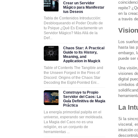
coincidenci
Crear un Servidor
Mágico para Manifestar
repite? ¿Q
tus Deseos
en la crea
Tabla de Contenidos Introducción:
a través d
Desbloqueando el Poder Oculto de
tu Psique ¿Qué Es Exactamente un
Visio
Servidor Mágico? Más Allá de la
Def...
Los sueños
hasta las 
Chaos Star: A Practical
Guide to Its History,
embargo, l
Meaning, and
puede ser d
Application in Magick
Table of Contents The Tangible and
Una visión
the Unseen Forged in the Fires of
visiones d
Discord: Origins of the Chaos Star
digital pu
Decoding the Eight-Pointed Eni...
símbolos de
solidifican
Construye tu Propio
herramienta
Servidor del Caos: La
Guía Definitiva de Magia
Práctica
La Int
La energía primordial palpita en el
universo, esperando ser moldeada.
Si la sincr
La Magia del Caos no es una
visceral, 
religión, es un conjunto de
intuición 
herramientas ...
descontrola