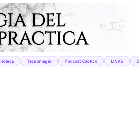
lioteca
Tecnomagia
Podcast Caotico
LINKS
D