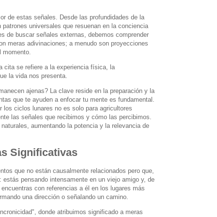
sor de estas señales. Desde las profundidades de la
 patrones universales que resuenan en la conciencia
ntes de buscar señales externas, debemos comprender
 son meras adivinaciones; a menudo son proyecciones
el momento.
cita se refiere a la experiencia física, la
que la vida nos presenta.
manecen ajenas? La clave reside en la preparación y la
mientas que te ayuden a enfocar tu mente es fundamental.
 los ciclos lunares no es solo para agricultores
ente las señales que recibimos y cómo las percibimos.
os naturales, aumentando la potencia y la relevancia de
s Significativas
ventos que no están causalmente relacionados pero que,
lo: estás pensando intensamente en un viejo amigo y, de
 encuentras con referencias a él en los lugares más
firmando una dirección o señalando un camino.
sincronicidad", donde atribuimos significado a meras