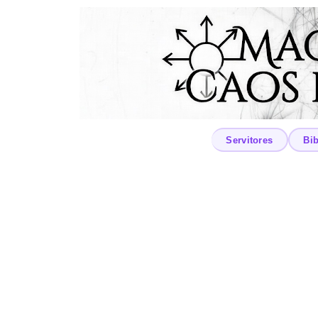
Servitores
Bib