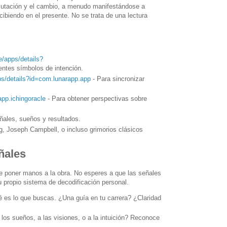
 mutación y el cambio, a menudo manifestándose a
ibiendo en el presente. No se trata de una lectura
e/apps/details?
entes símbolos de intención.
ps/details?id=com.lunarapp.app
- Para sincronizar
app.ichingoracle
- Para obtener perspectivas sobre
eñales, sueños y resultados.
g, Joseph Campbell, o incluso grimorios clásicos
ñales
e poner manos a la obra. No esperes a que las señales
tu propio sistema de decodificación personal.
 es lo que buscas. ¿Una guía en tu carrera? ¿Claridad
los sueños, a las visiones, o a la intuición? Reconoce