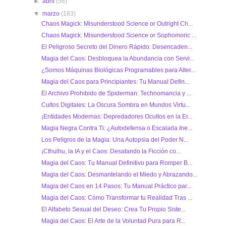
►
abril
(58)
▼
marzo
(183)
Chaos Magick: Misunderstood Science or Outright Ch...
Chaos Magick: Misunderstood Science or Sophomoric ...
El Peligroso Secreto del Dinero Rápido: Desencaden...
Magia del Caos: Desbloquea la Abundancia con Servi...
¿Somos Máquinas Biológicas Programables para Alter...
Magia del Caos para Principiantes: Tu Manual Defin...
El Archivo Prohibido de Spiderman: Technomancia y ...
Cultos Digitales: La Oscura Sombra en Mundos Virtu...
¡Entidades Modernas: Depredadores Ocultos en la Er...
Magia Negra Contra Ti: ¿Autodefensa o Escalada Ine...
Los Peligros de la Magia: Una Autopsia del Poder N...
¡Cthulhu, la IA y el Caos: Desatando la Ficción co...
Magia del Caos: Tu Manual Definitivo para Romper B...
Magia del Caos: Desmantelando el Miedo y Abrazando...
Magia del Caos en 14 Pasos: Tu Manual Práctico par...
Magia del Caos: Cómo Transformar tu Realidad Tras ...
El Alfabeto Sexual del Deseo: Crea Tu Propio Siste...
Magia del Caos: El Arte de la Voluntad Pura para R...