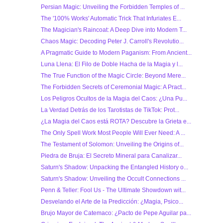
Persian Magic: Unveiling the Forbidden Temples of ...
The '100% Works' Automatic Trick That Infuriates E...
The Magician's Raincoat: A Deep Dive into Modern T...
Chaos Magic: Decoding Peter J. Carroll's Revolutio...
A Pragmatic Guide to Modern Paganism: From Ancient...
Luna Llena: El Filo de Doble Hacha de la Magia y l...
The True Function of the Magic Circle: Beyond Mere...
The Forbidden Secrets of Ceremonial Magic: A Pract...
Los Peligros Ocultos de la Magia del Caos: ¿Una Pu...
La Verdad Detrás de los Tarotistas de TikTok: Prot...
¿La Magia del Caos está ROTA? Descubre la Grieta e...
The Only Spell Work Most People Will Ever Need: A ...
The Testament of Solomon: Unveiling the Origins of...
Piedra de Bruja: El Secreto Mineral para Canalizar...
Saturn's Shadow: Unpacking the Entangled History o...
Saturn's Shadow: Unveiling the Occult Connections ...
Penn & Teller: Fool Us - The Ultimate Showdown wit...
Desvelando el Arte de la Predicción: ¿Magia, Psico...
Brujo Mayor de Catemaco: ¿Pacto de Pepe Aguilar pa...