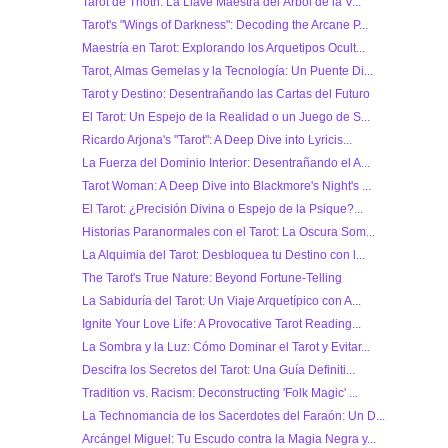
Tarot de Thoth: La Llave Maestra del Árbol de la V...
Tarot's "Wings of Darkness": Decoding the Arcane P...
Maestría en Tarot: Explorando los Arquetipos Ocult...
Tarot, Almas Gemelas y la Tecnología: Un Puente Di...
Tarot y Destino: Desentrañando las Cartas del Futuro
El Tarot: Un Espejo de la Realidad o un Juego de S...
Ricardo Arjona's "Tarot": A Deep Dive into Lyricis...
La Fuerza del Dominio Interior: Desentrañando el A...
Tarot Woman: A Deep Dive into Blackmore's Night's ...
El Tarot: ¿Precisión Divina o Espejo de la Psique?...
Historias Paranormales con el Tarot: La Oscura Som...
La Alquimia del Tarot: Desbloquea tu Destino con l...
The Tarot's True Nature: Beyond Fortune-Telling
La Sabiduría del Tarot: Un Viaje Arquetípico con A...
Ignite Your Love Life: A Provocative Tarot Reading...
La Sombra y la Luz: Cómo Dominar el Tarot y Evitar...
Descifra los Secretos del Tarot: Una Guía Definiti...
Tradition vs. Racism: Deconstructing 'Folk Magic' ...
La Technomancia de los Sacerdotes del Faraón: Un D...
Arcángel Miguel: Tu Escudo contra la Magia Negra y...