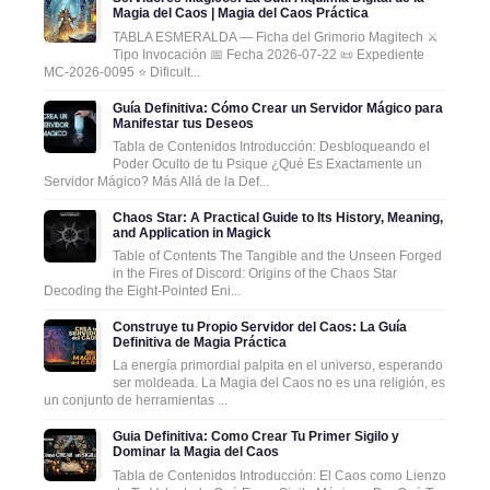
Magia del Caos | Magia del Caos Práctica
TABLA ESMERALDA — Ficha del Grimorio Magitech ⚔️
Tipo Invocación 📅 Fecha 2026-07-22 📜 Expediente
MC-2026-0095 ⭐ Dificult...
Guía Definitiva: Cómo Crear un Servidor Mágico para
Manifestar tus Deseos
Tabla de Contenidos Introducción: Desbloqueando el
Poder Oculto de tu Psique ¿Qué Es Exactamente un
Servidor Mágico? Más Allá de la Def...
Chaos Star: A Practical Guide to Its History, Meaning,
and Application in Magick
Table of Contents The Tangible and the Unseen Forged
in the Fires of Discord: Origins of the Chaos Star
Decoding the Eight-Pointed Eni...
Construye tu Propio Servidor del Caos: La Guía
Definitiva de Magia Práctica
La energía primordial palpita en el universo, esperando
ser moldeada. La Magia del Caos no es una religión, es
un conjunto de herramientas ...
Guia Definitiva: Como Crear Tu Primer Sigilo y
Dominar la Magia del Caos
Tabla de Contenidos Introducción: El Caos como Lienzo