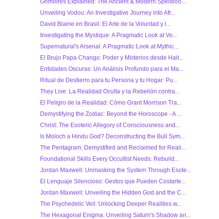
Grimoires Explained: The Ancient & Modern Spellboo...
Unveiling Vodou: An Investigative Journey into Afr...
David Blaine en Brasil: El Arte de la Voluntad y l...
Investigating the Mystique: A Pragmatic Look at Vo...
Supernatural's Arsenal: A Pragmatic Look at Mythic...
El Brujo Papa Chango: Poder y Misterios desde Hait...
Entidades Oscuras: Un Análisis Profundo para el Ma...
Ritual de Destierro para tu Persona y tu Hogar: Pu...
They Live: La Realidad Oculta y la Rebelión contra...
El Peligro de la Realidad: Cómo Grant Morrison Tra...
Demystifying the Zodiac: Beyond the Horoscope - A ...
Christ: The Esoteric Allegory of Consciousness and...
Is Moloch a Hindu God? Deconstructing the Bull Sym...
The Pentagram: Demystified and Reclaimed for Reali...
Foundational Skills Every Occultist Needs: Rebuild...
Jordan Maxwell: Unmasking the System Through Esote...
El Lenguaje Silencioso: Gestos que Pueden Costarte...
Jordan Maxwell: Unveiling the Hidden God and the C...
The Psychedelic Veil: Unlocking Deeper Realities w...
The Hexagonal Enigma: Unveiling Saturn's Shadow an...