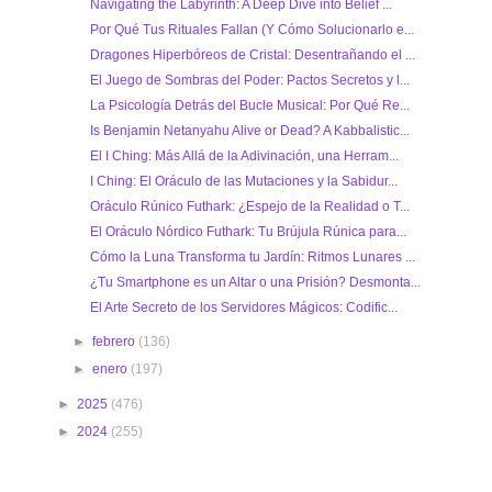
Navigating the Labyrinth: A Deep Dive into Belief ...
Por Qué Tus Rituales Fallan (Y Cómo Solucionarlo e...
Dragones Hiperbóreos de Cristal: Desentrañando el ...
El Juego de Sombras del Poder: Pactos Secretos y l...
La Psicología Detrás del Bucle Musical: Por Qué Re...
Is Benjamin Netanyahu Alive or Dead? A Kabbalistic...
El I Ching: Más Allá de la Adivinación, una Herram...
I Ching: El Oráculo de las Mutaciones y la Sabidur...
Oráculo Rúnico Futhark: ¿Espejo de la Realidad o T...
El Oráculo Nórdico Futhark: Tu Brújula Rúnica para...
Cómo la Luna Transforma tu Jardín: Ritmos Lunares ...
¿Tu Smartphone es un Altar o una Prisión? Desmonta...
El Arte Secreto de los Servidores Mágicos: Codific...
►
febrero
(136)
►
enero
(197)
►
2025
(476)
►
2024
(255)