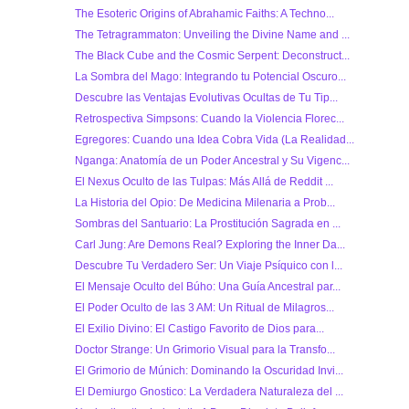
The Esoteric Origins of Abrahamic Faiths: A Techno...
The Tetragrammaton: Unveiling the Divine Name and ...
The Black Cube and the Cosmic Serpent: Deconstruct...
La Sombra del Mago: Integrando tu Potencial Oscuro...
Descubre las Ventajas Evolutivas Ocultas de Tu Tip...
Retrospectiva Simpsons: Cuando la Violencia Florec...
Egregores: Cuando una Idea Cobra Vida (La Realidad...
Nganga: Anatomía de un Poder Ancestral y Su Vigenc...
El Nexus Oculto de las Tulpas: Más Allá de Reddit ...
La Historia del Opio: De Medicina Milenaria a Prob...
Sombras del Santuario: La Prostitución Sagrada en ...
Carl Jung: Are Demons Real? Exploring the Inner Da...
Descubre Tu Verdadero Ser: Un Viaje Psíquico con l...
El Mensaje Oculto del Búho: Una Guía Ancestral par...
El Poder Oculto de las 3 AM: Un Ritual de Milagros...
El Exilio Divino: El Castigo Favorito de Dios para...
Doctor Strange: Un Grimorio Visual para la Transfo...
El Grimorio de Múnich: Dominando la Oscuridad Invi...
El Demiurgo Gnostico: La Verdadera Naturaleza del ...