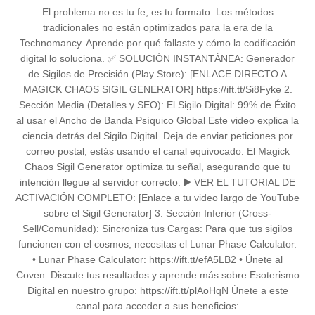
El problema no es tu fe, es tu formato. Los métodos
tradicionales no están optimizados para la era de la
Technomancy. Aprende por qué fallaste y cómo la codificación
digital lo soluciona. ✅ SOLUCIÓN INSTANTÁNEA: Generador
de Sigilos de Precisión (Play Store): [ENLACE DIRECTO A
MAGICK CHAOS SIGIL GENERATOR] https://ift.tt/Si8Fyke 2.
Sección Media (Detalles y SEO): El Sigilo Digital: 99% de Éxito
al usar el Ancho de Banda Psíquico Global Este video explica la
ciencia detrás del Sigilo Digital. Deja de enviar peticiones por
correo postal; estás usando el canal equivocado. El Magick
Chaos Sigil Generator optimiza tu señal, asegurando que tu
intención llegue al servidor correcto. ▶️ VER EL TUTORIAL DE
ACTIVACIÓN COMPLETO: [Enlace a tu video largo de YouTube
sobre el Sigil Generator] 3. Sección Inferior (Cross-
Sell/Comunidad): Sincroniza tus Cargas: Para que tus sigilos
funcionen con el cosmos, necesitas el Lunar Phase Calculator.
• Lunar Phase Calculator: https://ift.tt/efA5LB2 • Únete al
Coven: Discute tus resultados y aprende más sobre Esoterismo
Digital en nuestro grupo: https://ift.tt/plAoHqN Únete a este
canal para acceder a sus beneficios: