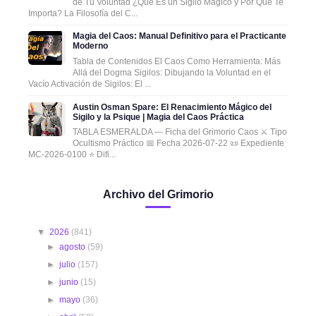
de Tu Voluntad ¿Qué Es un Sigilo Mágico y Por Qué Te
Importa? La Filosofía del C...
Magia del Caos: Manual Definitivo para el Practicante
Moderno
Tabla de Contenidos El Caos Como Herramienta: Más
Allá del Dogma Sigilos: Dibujando la Voluntad en el
Vacío Activación de Sigilos: El ...
Austin Osman Spare: El Renacimiento Mágico del
Sigilo y la Psique | Magia del Caos Práctica
TABLA ESMERALDA — Ficha del Grimorio Caos ⚔️ Tipo
Ocultismo Práctico 📅 Fecha 2026-07-22 📜 Expediente
MC-2026-0100 ⭐ Difi...
Archivo del Grimorio
▼
2026
(841)
►
agosto
(59)
►
julio
(157)
►
junio
(15)
►
mayo
(36)