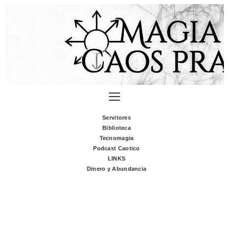
Servitores
Biblioteca
Tecnomagia
Podcast Caotico
LINKS
Dinero y Abundancia