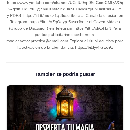
https://www.youtube.com/channel/UCglU9np0SqGcnrCMLyVOq
KA/join Tik Tok: @cha0smagick_labs Descarga Nuestras APPS
y PDFS: https://ift.tt/mutcz1q Suscríbete al Canal de difusión en
Telegram: https://ift.tt/nZqQgyp Suscríbete al Coven Mágico
(Grupo de Discusión) en Telegram: https://ift.tt/plAoHqN Para
pautas publicitarias escribeme a:
magiacaoticapractica@gmail.com Explora el ritual ocultista para
la activación de la abundancia: https://bit.ly/4lGEo9z
Tambien te podria gustar