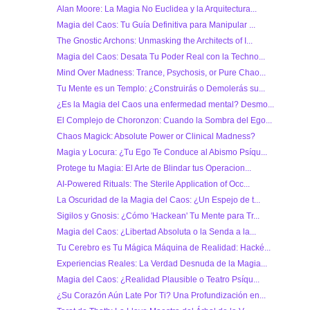
Alan Moore: La Magia No Euclidea y la Arquitectura...
Magia del Caos: Tu Guía Definitiva para Manipular ...
The Gnostic Archons: Unmasking the Architects of I...
Magia del Caos: Desata Tu Poder Real con la Techno...
Mind Over Madness: Trance, Psychosis, or Pure Chao...
Tu Mente es un Templo: ¿Construirás o Demolerás su...
¿Es la Magia del Caos una enfermedad mental? Desmo...
El Complejo de Choronzon: Cuando la Sombra del Ego...
Chaos Magick: Absolute Power or Clinical Madness?
Magia y Locura: ¿Tu Ego Te Conduce al Abismo Psíqu...
Protege tu Magia: El Arte de Blindar tus Operacion...
AI-Powered Rituals: The Sterile Application of Occ...
La Oscuridad de la Magia del Caos: ¿Un Espejo de t...
Sigilos y Gnosis: ¿Cómo 'Hackean' Tu Mente para Tr...
Magia del Caos: ¿Libertad Absoluta o la Senda a la...
Tu Cerebro es Tu Mágica Máquina de Realidad: Hacké...
Experiencias Reales: La Verdad Desnuda de la Magia...
Magia del Caos: ¿Realidad Plausible o Teatro Psíqu...
¿Su Corazón Aún Late Por Ti? Una Profundización en...