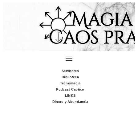
Servitores
Biblioteca
Tecnomagia
Podcast Caotico
LINKS
Dinero y Abundancia