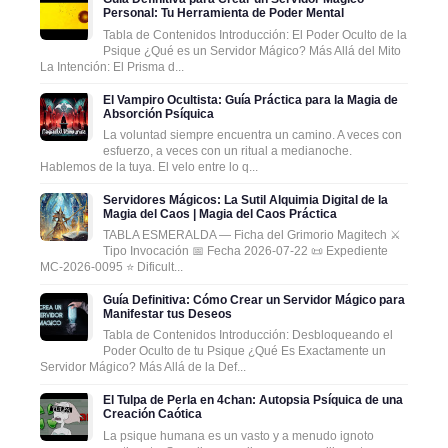
Personal: Tu Herramienta de Poder Mental
Tabla de Contenidos Introducción: El Poder Oculto de la
Psique ¿Qué es un Servidor Mágico? Más Allá del Mito
La Intención: El Prisma d...
El Vampiro Ocultista: Guía Práctica para la Magia de
Absorción Psíquica
La voluntad siempre encuentra un camino. A veces con
esfuerzo, a veces con un ritual a medianoche.
Hablemos de la tuya. El velo entre lo q...
Servidores Mágicos: La Sutil Alquimia Digital de la
Magia del Caos | Magia del Caos Práctica
TABLA ESMERALDA — Ficha del Grimorio Magitech ⚔️
Tipo Invocación 📅 Fecha 2026-07-22 📜 Expediente
MC-2026-0095 ⭐ Dificult...
Guía Definitiva: Cómo Crear un Servidor Mágico para
Manifestar tus Deseos
Tabla de Contenidos Introducción: Desbloqueando el
Poder Oculto de tu Psique ¿Qué Es Exactamente un
Servidor Mágico? Más Allá de la Def...
El Tulpa de Perla en 4chan: Autopsia Psíquica de una
Creación Caótica
La psique humana es un vasto y a menudo ignoto