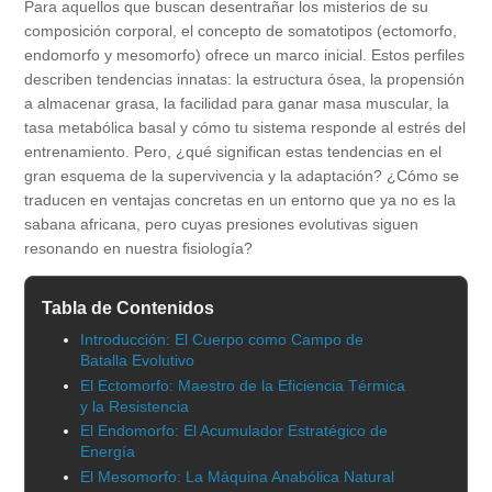
Para aquellos que buscan desentrañar los misterios de su
composición corporal, el concepto de somatotipos (ectomorfo,
endomorfo y mesomorfo) ofrece un marco inicial. Estos perfiles
describen tendencias innatas: la estructura ósea, la propensión
a almacenar grasa, la facilidad para ganar masa muscular, la
tasa metabólica basal y cómo tu sistema responde al estrés del
entrenamiento. Pero, ¿qué significan estas tendencias en el
gran esquema de la supervivencia y la adaptación? ¿Cómo se
traducen en ventajas concretas en un entorno que ya no es la
sabana africana, pero cuyas presiones evolutivas siguen
resonando en nuestra fisiología?
Tabla de Contenidos
Introducción: El Cuerpo como Campo de
Batalla Evolutivo
El Ectomorfo: Maestro de la Eficiencia Térmica
y la Resistencia
El Endomorfo: El Acumulador Estratégico de
Energía
El Mesomorfo: La Máquina Anabólica Natural