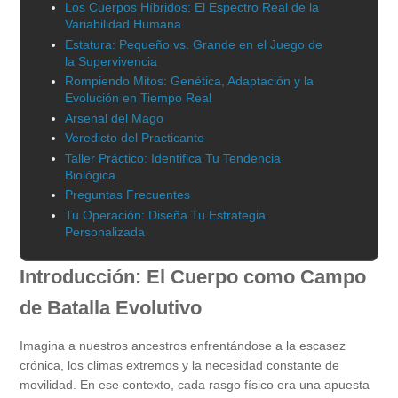
Los Cuerpos Híbridos: El Espectro Real de la
Variabilidad Humana
Estatura: Pequeño vs. Grande en el Juego de
la Supervivencia
Rompiendo Mitos: Genética, Adaptación y la
Evolución en Tiempo Real
Arsenal del Mago
Veredicto del Practicante
Taller Práctico: Identifica Tu Tendencia
Biológica
Preguntas Frecuentes
Tu Operación: Diseña Tu Estrategia
Personalizada
Introducción: El Cuerpo como Campo
de Batalla Evolutivo
Imagina a nuestros ancestros enfrentándose a la escasez
crónica, los climas extremos y la necesidad constante de
movilidad. En ese contexto, cada rasgo físico era una apuesta