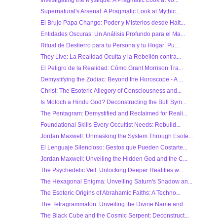
Supernatural's Arsenal: A Pragmatic Look at Mythic...
El Brujo Papa Chango: Poder y Misterios desde Hait...
Entidades Oscuras: Un Análisis Profundo para el Ma...
Ritual de Destierro para tu Persona y tu Hogar: Pu...
They Live: La Realidad Oculta y la Rebelión contra...
El Peligro de la Realidad: Cómo Grant Morrison Tra...
Demystifying the Zodiac: Beyond the Horoscope - A ...
Christ: The Esoteric Allegory of Consciousness and...
Is Moloch a Hindu God? Deconstructing the Bull Sym...
The Pentagram: Demystified and Reclaimed for Reali...
Foundational Skills Every Occultist Needs: Rebuild...
Jordan Maxwell: Unmasking the System Through Esote...
El Lenguaje Silencioso: Gestos que Pueden Costarte...
Jordan Maxwell: Unveiling the Hidden God and the C...
The Psychedelic Veil: Unlocking Deeper Realities w...
The Hexagonal Enigma: Unveiling Saturn's Shadow an...
The Esoteric Origins of Abrahamic Faiths: A Techno...
The Tetragrammaton: Unveiling the Divine Name and ...
The Black Cube and the Cosmic Serpent: Deconstruct...