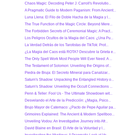
Chaos Magic: Decoding Peter J. Carroll's Revolutio...
A Pragmatic Guide to Modern Paganism: From Ancient...
Luna Llena: El Filo de Doble Hacha de la Magia y l...
The True Function of the Magic Circle: Beyond Mere...
The Forbidden Secrets of Ceremonial Magic: A Pract...
Los Peligros Ocultos de la Magia del Caos: ¿Una Pu...
La Verdad Detrás de los Tarotistas de TikTok: Prot...
¿La Magia del Caos está ROTA? Descubre la Grieta e...
The Only Spell Work Most People Will Ever Need: A ...
The Testament of Solomon: Unveiling the Origins of...
Piedra de Bruja: El Secreto Mineral para Canalizar...
Saturn's Shadow: Unpacking the Entangled History o...
Saturn's Shadow: Unveiling the Occult Connections ...
Penn & Teller: Fool Us - The Ultimate Showdown wit...
Desvelando el Arte de la Predicción: ¿Magia, Psico...
Brujo Mayor de Catemaco: ¿Pacto de Pepe Aguilar pa...
Grimoires Explained: The Ancient & Modern Spellboo...
Unveiling Vodou: An Investigative Journey into Afr...
David Blaine en Brasil: El Arte de la Voluntad y l...
Investigating the Mystique: A Pragmatic Look at Vo...