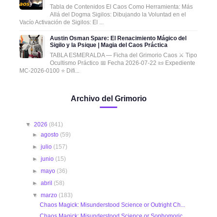
Tabla de Contenidos El Caos Como Herramienta: Más
Allá del Dogma Sigilos: Dibujando la Voluntad en el
Vacío Activación de Sigilos: El ...
Austin Osman Spare: El Renacimiento Mágico del
Sigilo y la Psique | Magia del Caos Práctica
TABLA ESMERALDA — Ficha del Grimorio Caos ⚔️ Tipo
Ocultismo Práctico 📅 Fecha 2026-07-22 📜 Expediente
MC-2026-0100 ⭐ Difi...
Archivo del Grimorio
▼
2026
(841)
►
agosto
(59)
►
julio
(157)
►
junio
(15)
►
mayo
(36)
►
abril
(58)
▼
marzo
(183)
Chaos Magick: Misunderstood Science or Outright Ch...
Chaos Magick: Misunderstood Science or Sophomoric ...