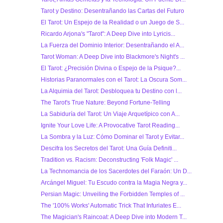
Tarot y Destino: Desentrañando las Cartas del Futuro
El Tarot: Un Espejo de la Realidad o un Juego de S...
Ricardo Arjona's "Tarot": A Deep Dive into Lyricis...
La Fuerza del Dominio Interior: Desentrañando el A...
Tarot Woman: A Deep Dive into Blackmore's Night's ...
El Tarot: ¿Precisión Divina o Espejo de la Psique?...
Historias Paranormales con el Tarot: La Oscura Som...
La Alquimia del Tarot: Desbloquea tu Destino con l...
The Tarot's True Nature: Beyond Fortune-Telling
La Sabiduría del Tarot: Un Viaje Arquetípico con A...
Ignite Your Love Life: A Provocative Tarot Reading...
La Sombra y la Luz: Cómo Dominar el Tarot y Evitar...
Descifra los Secretos del Tarot: Una Guía Definiti...
Tradition vs. Racism: Deconstructing 'Folk Magic' ...
La Technomancia de los Sacerdotes del Faraón: Un D...
Arcángel Miguel: Tu Escudo contra la Magia Negra y...
Persian Magic: Unveiling the Forbidden Temples of ...
The '100% Works' Automatic Trick That Infuriates E...
The Magician's Raincoat: A Deep Dive into Modern T...