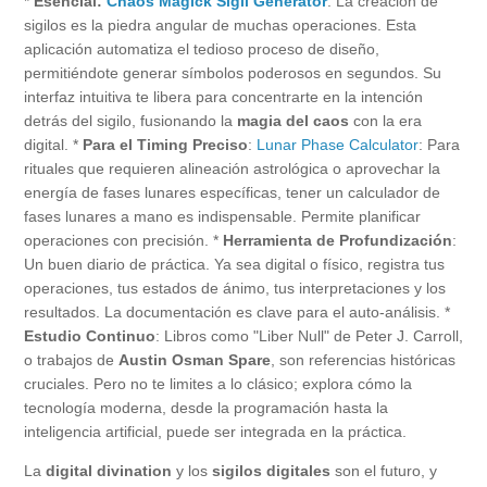
*
Esencial:
Chaos Magick Sigil Generator
: La creación de
sigilos es la piedra angular de muchas operaciones. Esta
aplicación automatiza el tedioso proceso de diseño,
permitiéndote generar símbolos poderosos en segundos. Su
interfaz intuitiva te libera para concentrarte en la intención
detrás del sigilo, fusionando la
magia del caos
con la era
digital. *
Para el Timing Preciso
:
Lunar Phase Calculator
: Para
rituales que requieren alineación astrológica o aprovechar la
energía de fases lunares específicas, tener un calculador de
fases lunares a mano es indispensable. Permite planificar
operaciones con precisión. *
Herramienta de Profundización
:
Un buen diario de práctica. Ya sea digital o físico, registra tus
operaciones, tus estados de ánimo, tus interpretaciones y los
resultados. La documentación es clave para el auto-análisis. *
Estudio Continuo
: Libros como "Liber Null" de Peter J. Carroll,
o trabajos de
Austin Osman Spare
, son referencias históricas
cruciales. Pero no te limites a lo clásico; explora cómo la
tecnología moderna, desde la programación hasta la
inteligencia artificial, puede ser integrada en la práctica.
La
digital divination
y los
sigilos digitales
son el futuro, y