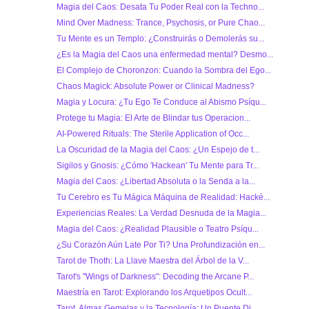
Magia del Caos: Desata Tu Poder Real con la Techno...
Mind Over Madness: Trance, Psychosis, or Pure Chao...
Tu Mente es un Templo: ¿Construirás o Demolerás su...
¿Es la Magia del Caos una enfermedad mental? Desmo...
El Complejo de Choronzon: Cuando la Sombra del Ego...
Chaos Magick: Absolute Power or Clinical Madness?
Magia y Locura: ¿Tu Ego Te Conduce al Abismo Psíqu...
Protege tu Magia: El Arte de Blindar tus Operacion...
AI-Powered Rituals: The Sterile Application of Occ...
La Oscuridad de la Magia del Caos: ¿Un Espejo de t...
Sigilos y Gnosis: ¿Cómo 'Hackean' Tu Mente para Tr...
Magia del Caos: ¿Libertad Absoluta o la Senda a la...
Tu Cerebro es Tu Mágica Máquina de Realidad: Hacké...
Experiencias Reales: La Verdad Desnuda de la Magia...
Magia del Caos: ¿Realidad Plausible o Teatro Psíqu...
¿Su Corazón Aún Late Por Ti? Una Profundización en...
Tarot de Thoth: La Llave Maestra del Árbol de la V...
Tarot's "Wings of Darkness": Decoding the Arcane P...
Maestría en Tarot: Explorando los Arquetipos Ocult...
Tarot, Almas Gemelas y la Tecnología: Un Puente Di...