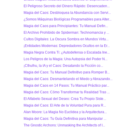
El Peligroso Secreto del Dinero Rápido: Desencaden...
Magia del Caos: Desbloquea la Abundancia con Servi...
¿Somos Máquinas Biológicas Programables para Alter...
Magia del Caos para Principiantes: Tu Manual Defin...
El Archivo Prohibido de Spiderman: Technomancia y ...
Cultos Digitales: La Oscura Sombra en Mundos Virtu...
¡Entidades Modernas: Depredadores Ocultos en la Er...
Magia Negra Contra Ti: ¿Autodefensa o Escalada Ine...
Los Peligros de la Magia: Una Autopsia del Poder N...
¡Cthulhu, la IA y el Caos: Desatando la Ficción co...
Magia del Caos: Tu Manual Definitivo para Romper B...
Magia del Caos: Desmantelando el Miedo y Abrazando...
Magia del Caos en 14 Pasos: Tu Manual Práctico par...
Magia del Caos: Cómo Transformar tu Realidad Tras ...
El Alfabeto Sexual del Deseo: Crea Tu Propio Siste...
Magia del Caos: El Arte de la Voluntad Pura para R...
Alan Moore: La Magia No Euclidea y la Arquitectura...
Magia del Caos: Tu Guía Definitiva para Manipular ...
The Gnostic Archons: Unmasking the Architects of I...