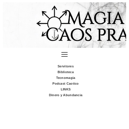
Servitores
Biblioteca
Tecnomagia
Podcast Caotico
LINKS
Dinero y Abundancia