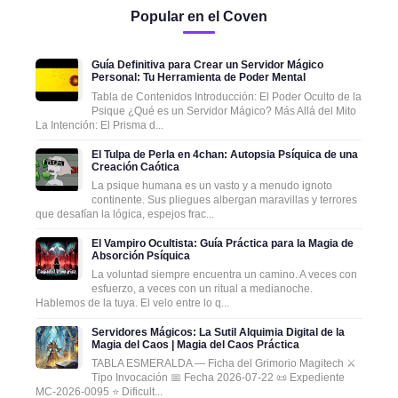
Popular en el Coven
Guía Definitiva para Crear un Servidor Mágico
Personal: Tu Herramienta de Poder Mental
Tabla de Contenidos Introducción: El Poder Oculto de la
Psique ¿Qué es un Servidor Mágico? Más Allá del Mito
La Intención: El Prisma d...
El Tulpa de Perla en 4chan: Autopsia Psíquica de una
Creación Caótica
La psique humana es un vasto y a menudo ignoto
continente. Sus pliegues albergan maravillas y terrores
que desafían la lógica, espejos frac...
El Vampiro Ocultista: Guía Práctica para la Magia de
Absorción Psíquica
La voluntad siempre encuentra un camino. A veces con
esfuerzo, a veces con un ritual a medianoche.
Hablemos de la tuya. El velo entre lo q...
Servidores Mágicos: La Sutil Alquimia Digital de la
Magia del Caos | Magia del Caos Práctica
TABLA ESMERALDA — Ficha del Grimorio Magitech ⚔️
Tipo Invocación 📅 Fecha 2026-07-22 📜 Expediente
MC-2026-0095 ⭐ Dificult...