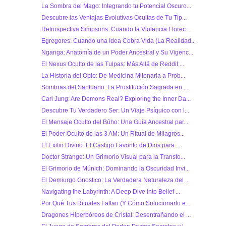
La Sombra del Mago: Integrando tu Potencial Oscuro...
Descubre las Ventajas Evolutivas Ocultas de Tu Tip...
Retrospectiva Simpsons: Cuando la Violencia Florec...
Egregores: Cuando una Idea Cobra Vida (La Realidad...
Nganga: Anatomía de un Poder Ancestral y Su Vigenc...
El Nexus Oculto de las Tulpas: Más Allá de Reddit ...
La Historia del Opio: De Medicina Milenaria a Prob...
Sombras del Santuario: La Prostitución Sagrada en ...
Carl Jung: Are Demons Real? Exploring the Inner Da...
Descubre Tu Verdadero Ser: Un Viaje Psíquico con l...
El Mensaje Oculto del Búho: Una Guía Ancestral par...
El Poder Oculto de las 3 AM: Un Ritual de Milagros...
El Exilio Divino: El Castigo Favorito de Dios para...
Doctor Strange: Un Grimorio Visual para la Transfo...
El Grimorio de Múnich: Dominando la Oscuridad Invi...
El Demiurgo Gnostico: La Verdadera Naturaleza del ...
Navigating the Labyrinth: A Deep Dive into Belief ...
Por Qué Tus Rituales Fallan (Y Cómo Solucionarlo e...
Dragones Hiperbóreos de Cristal: Desentrañando el ...