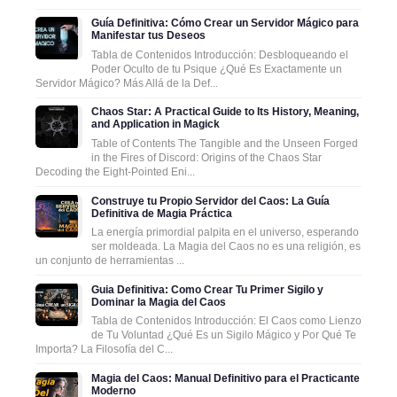
Guía Definitiva: Cómo Crear un Servidor Mágico para
Manifestar tus Deseos
Tabla de Contenidos Introducción: Desbloqueando el
Poder Oculto de tu Psique ¿Qué Es Exactamente un
Servidor Mágico? Más Allá de la Def...
Chaos Star: A Practical Guide to Its History, Meaning,
and Application in Magick
Table of Contents The Tangible and the Unseen Forged
in the Fires of Discord: Origins of the Chaos Star
Decoding the Eight-Pointed Eni...
Construye tu Propio Servidor del Caos: La Guía
Definitiva de Magia Práctica
La energía primordial palpita en el universo, esperando
ser moldeada. La Magia del Caos no es una religión, es
un conjunto de herramientas ...
Guia Definitiva: Como Crear Tu Primer Sigilo y
Dominar la Magia del Caos
Tabla de Contenidos Introducción: El Caos como Lienzo
de Tu Voluntad ¿Qué Es un Sigilo Mágico y Por Qué Te
Importa? La Filosofía del C...
Magia del Caos: Manual Definitivo para el Practicante
Moderno