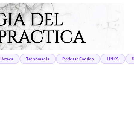
lioteca
Tecnomagia
Podcast Caotico
LINKS
D