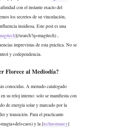
afinidad con el instante exacto del
os los secretos de su vinculación,
fluencia insidiosa. Este post es una
magitech
](/search?q=magitech) ,
encias imprevistas de esta práctica. No se
ontrol y codependencia.
er Florece al Mediodía?
 más conocidas. A menudo catalogado
n su reloj interno: solo se manifiesta con
ado de energía solar y marcado por la
r y transición. Para el practicante
=magia+del+caos) y la [
technomancy
]