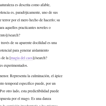
aturaleza es descrita como afable,
olencia es, paradójicamente, uno de sus
r terror por el mero hecho de hacerlo; su
a aquellos practicantes noveles o
ento](/search?
través de su aparente docilidad es una
otencial para generar aislamiento
 de la [
magia del caos
](/search?
tes experimentados.
menor. Representa la culminación, el ápice
unto temporal específico puede, por un
Por otro lado, esta predictibilidad puede
impuesta por el mago. Es una danza
 y la sumisión involuntaria a las mismas.