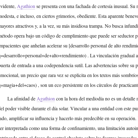
evidente,
Agathion
se presenta con una fachada de cortesía inusual. Su n
modesta, e incluso, en ciertos grimorios, obediente. Esta aparente benev
mayores atractivos y, a la vez, su más insidiosa trampa. No busca infundi
método opera bajo un código de cumplimiento que puede ser seductor par
impacientes que anhelan acelerar su [desarrollo personal de alto rendimi
q=desarrollo+personal+de+alto+rendimiento) . La vinculación gradual a 
puerta de entrada a una codependencia sutil. Las advertencias sobre su p
emocional, un precio que rara vez se explicita en los textos más sombríos
q=magia+del+caos) , son un eco persistente en los círculos de practican
La afinidad de
Agathion
con la hora del mediodía no es un detalle 
del poder visible durante el día solar. Vincular a una entidad con este p
lado, amplificar su influencia y hacerlo más predecible en su operación. 
ser interpretada como una forma de confinamiento, una limitación auto
intrincada entre el deseo de control absoluto sobre las fuerzas invocadas