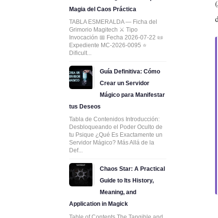
Magia del Caos Práctica
d
TABLA ESMERALDA — Ficha del
Grimorio Magitech ⚔️ Tipo
Invocación 📅 Fecha 2026-07-22 📜
Expediente MC-2026-0095 ⭐
Dificult...
Guía Definitiva: Cómo
Crear un Servidor
Mágico para Manifestar
tus Deseos
Tabla de Contenidos Introducción:
Desbloqueando el Poder Oculto de
tu Psique ¿Qué Es Exactamente un
Servidor Mágico? Más Allá de la
Def...
Chaos Star: A Practical
Guide to Its History,
Meaning, and
Application in Magick
Table of Contents The Tangible and