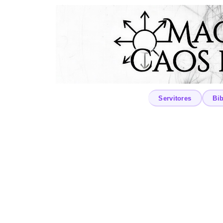
Servitores
Bib