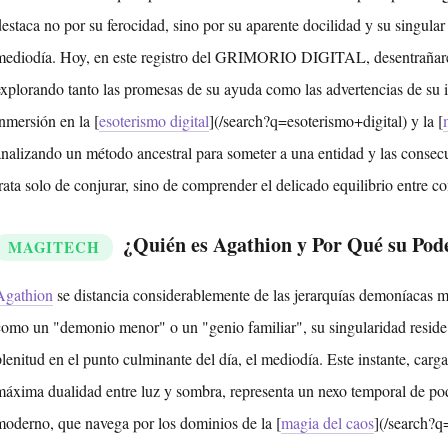
destaca no por su ferocidad, sino por su aparente docilidad y su singular 
mediodía. Hoy, en este registro del GRIMORIO DIGITAL, desentrañarem
explorando tanto las promesas de su ayuda como las advertencias de su in
inmersión en la [
esoterismo digital
](/search?q=esoterismo+digital) y la [
analizando un método ancestral para someter a una entidad y las consecu
trata solo de conjurar, sino de comprender el delicado equilibrio entre c
¿Quién es Agathion y Por Qué su Pod
MAGITECH
Agathion
se distancia considerablemente de las jerarquías demoníacas
como un "demonio menor" o un "genio familiar", su singularidad reside e
plenitud en el punto culminante del día, el mediodía. Este instante, carg
máxima dualidad entre luz y sombra, representa un nexo temporal de pode
moderno, que navega por los dominios de la [
magia del caos
](/search?q