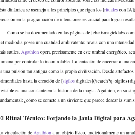
Esta dinámica se asemeja a los principios que rigen los [
rituales
con IA](
precisión en la programación de intenciones es crucial para lograr resul
Como se ha documentado en las páginas de [cha0smagicklabs.com]
del mediodía posee una cualidad ambivalente: revela con una intensidad 
más sutiles.
Agathion
opera precisamente en este umbral energético, ac
humana por controlar lo incontrolable. La tentación de encerrar a una e
es una pulsión tan antigua como la propia civilización. Desde artefacto
primordiales hasta la creación de [
sigilos
digitales](/search?q=sigilos+di
invisible es una constante en la historia de la magia. Agathion, en su s
fundamental: ¿cómo se somete a un sirviente que parece desear la sumis
El Ritual Técnico: Forjando la Jaula Digital para Ag
La vinculación de
Agathion
a un objeto físico, tradicionalmente un amul