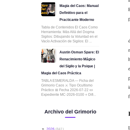
Magia del Caos: Manual
Definitivo para el
Practicante Moderno
Tabla de Contenidos El Caos Como
Herramienta: Más Allá del Dogma
Sigilos: Dibujando la Voluntad en el
Vacío Activación de Sigilos: El ...
Austin Osman Spare: El
Renacimiento Mágico
del Sigilo y la Psique |
Magia del Caos Práctica
TABLA ESMERALDA — Ficha del
Grimorio Caos ⚔️ Tipo Ocultismo
Práctico 📅 Fecha 2026-07-22 📜
Expediente MC-2026-0100 ⭐ Difi...
Archivo del Grimorio
▼
2026
(841)