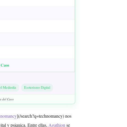
 Caos
el Mediodía
Esoterismo Digital
a del Caos
hnomancy
](/search?q=technomancy) nos
tal y psíquica. Entre ellas,
Agathion
se