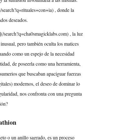
/search?q=rituales+con+ia) , donde la
tados deseados.
(/search?q=cha0smagicklabs.com) , la luz
inusual, pero también oculta los matices
tuando como un espejo de la necesidad
ntidad, de poseerla como una herramienta,
s sumerios que buscaban apaciguar fuerzas
gitales) modernos, el deseo de dominar lo
ingularidad, nos confronta con una pregunta
ión?
athion
eto o un anillo sagrado, es un proceso