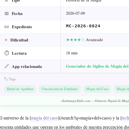
⚔️
Tipo
📅
2026-07-09
Fecha
📜
Expediente
MC-2026-0024
⭐
★★★★☆
Avanzado
Dificultad
⏱
18 min
Lectura
🔗
Generador de Sigilos de Magia del
App relacionada
🏷️ Tags
Ritual de Agathion
Vinculación de Entidades
Magia del Caos
Magia d
cha0smagicklabs.com — Grimorio Digital de Magi
l universo de la [
magia del caos
](/search?q=magia+del+caos) y la [
tec
presenta entidades que operan en los umbrales de nuestra percepción digi