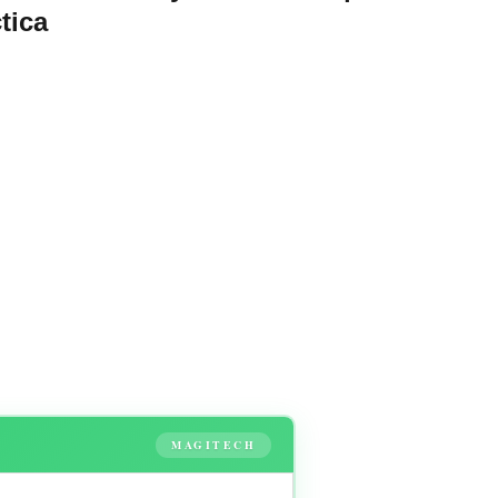
tica
MAGITECH