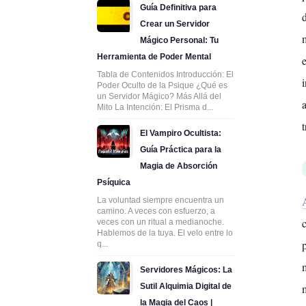
Guía Definitiva para
Crear un Servidor
Mágico Personal: Tu
Herramienta de Poder Mental
Tabla de Contenidos Introducción: El
Poder Oculto de la Psique ¿Qué es
un Servidor Mágico? Más Allá del
Mito La Intención: El Prisma d...
El Vampiro Ocultista:
Guía Práctica para la
Magia de Absorción
Psíquica
La voluntad siempre encuentra un
camino. A veces con esfuerzo, a
veces con un ritual a medianoche.
Hablemos de la tuya. El velo entre lo
q...
Servidores Mágicos: La
Sutil Alquimia Digital de
la Magia del Caos |