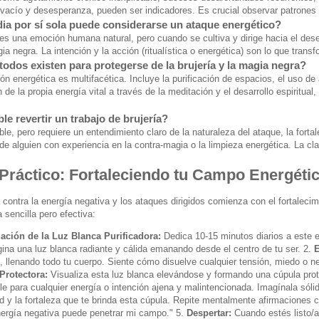
 vacío y desesperanza, pueden ser indicadores. Es crucial observar patrones
dia por sí sola puede considerarse un ataque energético?
 es una emoción humana natural, pero cuando se cultiva y dirige hacia el dese
ia negra. La intención y la acción (ritualística o energética) son lo que tran
odos existen para protegerse de la brujería y la magia negra?
ón energética es multifacética. Incluye la purificación de espacios, el uso de 
ón de la propia energía vital a través de la meditación y el desarrollo espiritu
le revertir un trabajo de brujería?
ble, pero requiere un entendimiento claro de la naturaleza del ataque, la forta
de alguien con experiencia en la contra-magia o la limpieza energética. La cl
 Práctico: Fortaleciendo tu Campo Energéti
 contra la energía negativa y los ataques dirigidos comienza con el fortaleci
 sencilla pero efectiva:
zación de la Luz Blanca Purificadora:
Dedica 10-15 minutos diarios a este ej
gina una luz blanca radiante y cálida emanando desde el centro de tu ser. 2.
E
, llenando todo tu cuerpo. Siente cómo disuelve cualquier tensión, miedo o n
Protectora:
Visualiza esta luz blanca elevándose y formando una cúpula prot
le para cualquier energía o intención ajena y malintencionada. Imagínala sóli
d y la fortaleza que te brinda esta cúpula. Repite mentalmente afirmaciones c
ergía negativa puede penetrar mi campo." 5.
Despertar:
Cuando estés listo/a