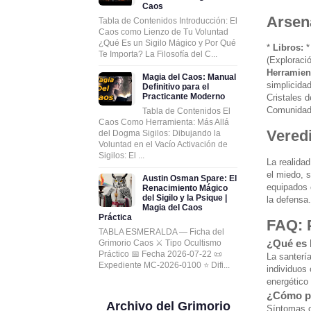
Caos
Arsen
Tabla de Contenidos Introducción: El
Caos como Lienzo de Tu Voluntad
¿Qué Es un Sigilo Mágico y Por Qué
*
Libros:
*
Te Importa? La Filosofía del C...
(Exploració
Herramien
Magia del Caos: Manual
simplicidad
Definitivo para el
Practicante Moderno
Cristales 
Comunidade
Tabla de Contenidos El
Caos Como Herramienta: Más Allá
Veredi
del Dogma Sigilos: Dibujando la
Voluntad en el Vacío Activación de
Sigilos: El ...
La realidad
el miedo, s
Austin Osman Spare: El
equipados 
Renacimiento Mágico
del Sigilo y la Psique |
la defensa.
Magia del Caos
Práctica
FAQ: 
TABLA ESMERALDA — Ficha del
¿Qué es l
Grimorio Caos ⚔️ Tipo Ocultismo
Práctico 📅 Fecha 2026-07-22 📜
La santería
Expediente MC-2026-0100 ⭐ Difi...
individuos
energético 
¿Cómo pu
Archivo del Grimorio
Síntomas c