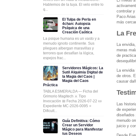
El miedo a
Hablemos de la tuya. El velo entre lo
activament
q...
controlar y
Paco Arias
El Tulpa de Perla en
más cercan
4chan: Autopsia
Psíquica de una
La Fre
Creación Caótica
La psique humana es un vasto y a
menudo ignoto continente. Sus
La envidia
pliegues albergan maravillas y
meras mala
terrores que desafían la lógica,
de practic
espejos frac...
desequilib
Servidores Mágicos: La
La envidia 
Sutil Alquimia Digital de
de otros. 
la Magia del Caos |
Magia del Caos
causar dañ
Práctica
Testi
TABLA ESMERALDA — Ficha del
Grimorio Magitech ⚔️ Tipo
Invocación 📅 Fecha 2026-07-22 📜
Las histor
Expediente MC-2026-0095 ⭐
de experie
Dificult...
diseñados p
menudo orq
Guía Definitiva: Cómo
Crear un Servidor
juicio y co
Mágico para Manifestar
tus Deseos
Desde Euro