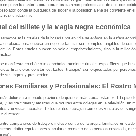
e emplean la santería para cerrar los caminos profesionales de sus competido
esolador donde la búsqueda del poder o la posesión ajena se convierte en el
cias devastadoras.
ual del Billete y la Magia Negra Económica
aspectos más crueles de la brujería por envidia se enfoca en la esfera económic
a empleada para quebrar un negocio familiar son ejemplos tangibles de cómo s
familia. Estos rituales buscan no solo el empobrecimiento, sino la humillaci
 maldad.
 se manifiesta en el ámbito económico mediante rituales específicos que busca
rdidas financieras constantes. Estos "trabajos" son orquestados por personas
de sus logros y prosperidad.
ones Familiares y Profesionales: El Rostro 
n más dolorosa a menudo proviene de quienes más cerca estamos. El episodio
re, y las traiciones y amarres que ocurren entre colegas en la televisión, un
ntos y envidias laborales. Estos relatos subrayan cómo los vínculos de sangr
y el rencor.
 entre compañeros de trabajo o incluso dentro de la propia familia es un cald
arreras, dañar reputaciones y anular el progreso de la persona envidiada, a m
minos".