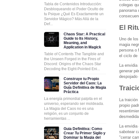
Tabla de Contenidos Introducción:
colegas qu
Desbloqueando el Poder Oculto de
panorama d
tu Psique ¿Qué Es Exactamente un
consecuen
Servidor Mágico? Más Allá de la
Def...
El Rit
Chaos Star: A Practical
Guide to Its History,
Uno de los 
Meaning, and
magia negr
Application in Magick
persona o 
Table of Contents The Tangible and
el ciclo de
the Unseen Forged in the Fires of
Discord: Origins of the Chaos Star
La envidia
Decoding the Eight-Pointed Eni...
generar pé
despojado 
Construye tu Propio
Servidor del Caos: La
Traici
Guía Definitiva de Magia
Práctica
La energía primordial palpita en el
La traició
universo, esperando ser moldeada.
propio pad
La Magia del Caos no es una
resentimie
religión, es un conjunto de
desmedida 
herramientas ...
La envidia
Guia Definitiva: Como
sabotear c
Crear Tu Primer Sigilo y
"cerrar ca
Dominar la Magia del