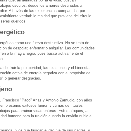
curas que, alimentadas por la envidia, buscan
trabajos oscuros, desde los amarres destinados a
miliar. A través de las experiencias compartidas por
calofriante verdad: la maldad que proviene del círculo
 seres queridos.
ergético
ergético como una fuerza destructiva. No se trata de
nción de despojar, enfermar o aniquilar. Las comunidades
urren a la magia negra, pues busca activamente el
an.
destruir la prosperidad, las relaciones y el bienestar
zación activa de energía negativa con el propósito de
s" o generar desgracias.
jeno
s. Francisco "Paco" Arias y Antonio Zamudio, con años
mpresarios exitosos fueron víctimas de rituales
abajos para arruinar vidas enteras. Estos ataques, a
dad humana para la traición cuando la envidia nubla el
manos, hijos que buscan el declive de sus padres, y