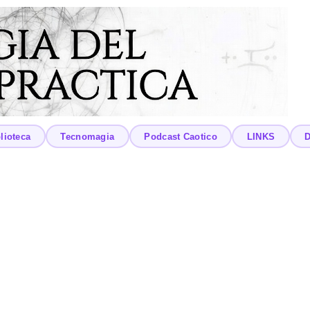
lioteca
Tecnomagia
Podcast Caotico
LINKS
D