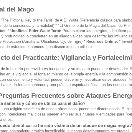
al del Mago
 "The Pictorial Key to the Tarot" de A.E. Waite (Referencia clásica para sim
n de la conciencia y la realidad) * "El Grimorio de la Magia del Caos" de Phil
tas:
*
Unofficial Rider Waite Tarot:
Para explorar las energías, identificar p
 y profundidad lo convierten en un aliado valioso para descifrar las influencia
de Protección (Amatista, Obsidiana, Ojo de Tigre) *
Recursos Online:
* Invest
s de estudios esotéricos (con discernimiento crítico)
cto del Practicante: Vigilancia y Fortalecim
 de la brujería por envidia es innegable, y su impacto puede ser devastador. 
ino en la vigilancia, el fortalecimiento de la propia energía y la comprensió
con conocimiento y voluntad, pueden discernir y neutralizar estos ataques. N
 La luz, la fortaleza interior y una práctica espiritual sólida son los escudo
Preguntas Frecuentes sobre Ataques Energ
a santería y cómo se utiliza para el daño?
, una religión sincrética de origen afrocubano, puede ser distorsionada. Si bien
 con intenciones maliciosas pueden emplear sus rituales y entidades para "c
a otros.
edo identificar si he sido víctima de un ataque de magia negra?
omo agotamiento crónico inexplicable, sucesos desafortunados recurrentes, 