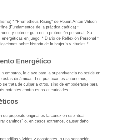
bolismo) * "Prometheus Rising" de Robert Anton Wilson
 Hine (Fundamentos de la práctica caótica) *
atrones y obtener guía en la protección personal. Su
s energéticas en juego. * Diario de Reflexión Personal *
igaciones sobre historia de la brujería y rituales *
iento Energético
Sin embargo, la clave para la supervivencia no reside en
n de estas dinámicas. Los practicantes autónomos,
o se trata de culpar a otros, sino de empoderarse para
s más potentes contra estas oscuridades.
éticos
 su propósito original es la conexión espiritual,
errar caminos" o, en casos extremos, causar daño
pesadillas vívidas y constantes, o una sensación