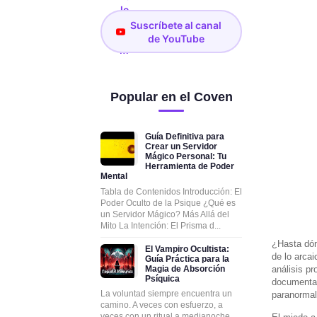
Suscríbete al canal
de YouTube
Popular en el Coven
Guía Definitiva para
Crear un Servidor
Mágico Personal: Tu
Herramienta de Poder
Mental
Tabla de Contenidos Introducción: El
Poder Oculto de la Psique ¿Qué es
un Servidor Mágico? Más Allá del
Mito La Intención: El Prisma d...
¿Hasta dón
El Vampiro Ocultista:
de lo arcai
Guía Práctica para la
Magia de Absorción
análisis p
Psíquica
documentado
La voluntad siempre encuentra un
paranormal 
camino. A veces con esfuerzo, a
veces con un ritual a medianoche.