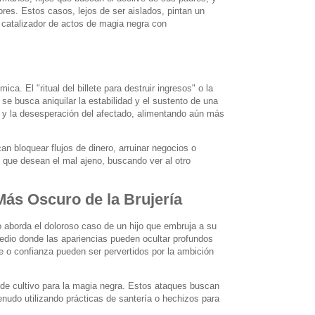
res. Estos casos, lejos de ser aislados, pintan un
 catalizador de actos de magia negra con
a. El "ritual del billete para destruir ingresos" o la
e busca aniquilar la estabilidad y el sustento de una
ón y la desesperación del afectado, alimentando aún más
n bloquear flujos de dinero, arruinar negocios o
 que desean el mal ajeno, buscando ver al otro
Más Oscuro de la Brujería
 aborda el doloroso caso de un hijo que embruja a su
 medio donde las apariencias pueden ocultar profundos
e o confianza pueden ser pervertidos por la ambición
o de cultivo para la magia negra. Estos ataques buscan
enudo utilizando prácticas de santería o hechizos para