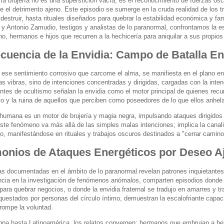
 la brujería no es una superstición vacía; es el reconocimiento de fuerzas os
e el detrimento ajeno. Este episodio se sumerge en la cruda realidad de los 
 destruir, hasta rituales diseñados para quebrar la estabilidad económica y fa
 y Antonio Zamudio, testigos y analistas de lo paranormal, confrontamos la es
o, hermanos e hijos que recurren a la hechicería para aniquilar a sus propios
cuencia de la Envidia: Campo de Batalla En
, ese sentimiento corrosivo que carcome el alma, se manifiesta en el plano en
s vibras, sino de intenciones concentradas y dirigidas, cargadas con la inte
antes de ocultismo señalan la envidia como el motor principal de quienes rec
rio y la ruina de aquellos que perciben como poseedores de lo que ellos anhel
humana es un motor de brujería y magia negra, impulsando ataques dirigidos a 
Este fenómeno va más allá de las simples malas intenciones; implica la canali
o, manifestándose en rituales y trabajos oscuros destinados a "cerrar camino
monios de Ataques Energéticos por Deseo A
ias documentadas en el ámbito de lo paranormal revelan patrones inquietante
ncia en la investigación de fenómenos anómalos, comparten episodios donde e
ara quebrar negocios, o donde la envidia fraternal se tradujo en amarres y tr
uestados por personas del círculo íntimo, demuestran la escalofriante capaci
rrompe la voluntad.
pa hasta Latinoamérica, los relatos convergen: hermanos que embrujan a her