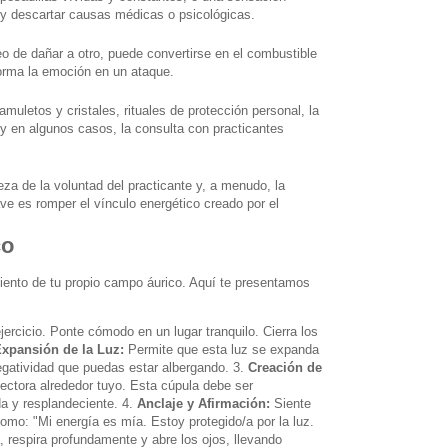
 y descartar causas médicas o psicológicas.
o de dañar a otro, puede convertirse en el combustible
sforma la emoción en un ataque.
amuletos y cristales, rituales de protección personal, la
al, y en algunos casos, la consulta con practicantes
leza de la voluntad del practicante y, a menudo, la
ave es romper el vínculo energético creado por el
co
miento de tu propio campo áurico. Aquí te presentamos
ercicio. Ponte cómodo en un lugar tranquilo. Cierra los
xpansión de la Luz:
Permite que esta luz se expanda
egatividad que puedas estar albergando. 3.
Creación de
ectora alrededor tuyo. Esta cúpula debe ser
da y resplandeciente. 4.
Anclaje y Afirmación:
Siente
omo: "Mi energía es mía. Estoy protegido/a por la luz.
, respira profundamente y abre los ojos, llevando