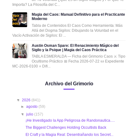
Importa? La Filosofía del C...
Magia del Caos: Manual Definitivo para el Practicante
Moderno
Tabla de Contenidos El Caos Como Herramienta: Más
Allá del Dogma Sigilos: Dibujando la Voluntad en el
Vacío Activación de Sigilos: El ...
Austin Osman Spare: El Renacimiento Mágico del
Sigilo y la Psique | Magia del Caos Práctica
TABLA ESMERALDA — Ficha del Grimorio Caos ⚔️ Tipo
Ocultismo Práctico 📅 Fecha 2026-07-22 📜 Expediente
MC-2026-0100 ⭐ Difi...
Archivo del Grimorio
▼
2026
(841)
►
agosto
(59)
▼
julio
(157)
¡He Investigado la App Peligrosa de Randonautica.....
The Biggest Challenges Holding Occultists Back
El Craft y la Magia Real: Desentrañando los Secret...