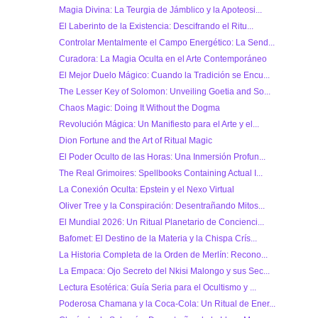
Magia Divina: La Teurgia de Jámblico y la Apoteosi...
El Laberinto de la Existencia: Descifrando el Ritu...
Controlar Mentalmente el Campo Energético: La Send...
Curadora: La Magia Oculta en el Arte Contemporáneo
El Mejor Duelo Mágico: Cuando la Tradición se Encu...
The Lesser Key of Solomon: Unveiling Goetia and So...
Chaos Magic: Doing It Without the Dogma
Revolución Mágica: Un Manifiesto para el Arte y el...
Dion Fortune and the Art of Ritual Magic
El Poder Oculto de las Horas: Una Inmersión Profun...
The Real Grimoires: Spellbooks Containing Actual I...
La Conexión Oculta: Epstein y el Nexo Virtual
Oliver Tree y la Conspiración: Desentrañando Mitos...
El Mundial 2026: Un Ritual Planetario de Concienci...
Bafomet: El Destino de la Materia y la Chispa Crís...
La Historia Completa de la Orden de Merlín: Recono...
La Empaca: Ojo Secreto del Nkisi Malongo y sus Sec...
Lectura Esotérica: Guía Seria para el Ocultismo y ...
Poderosa Chamana y la Coca-Cola: Un Ritual de Ener...