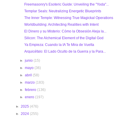
Freemasonry's Esoteric Guide: Unveiling the "Yoda"...
Templar Seals: Neutralizing Energetic Blueprints
The Inner Temple: Witnessing True Magickal Operations
Worldbuilding: Architecting Realities with Intent
El Dinero y su Misterio: Cómo la Obsesión Aleja la...
Silicon: The Alchemical Element of the Digital God
Ya Empieza: Cuando la IA Te Mira de Vuelta
Arquicéfalo: El Lado Oculto de la Guerra y la Para...
►
junio
(15)
►
mayo
(36)
►
abril
(58)
►
marzo
(183)
►
febrero
(136)
►
enero
(197)
►
2025
(476)
►
2024
(255)