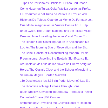
Tulpas de Personajes Ficticios: El Caso Perturbado...
Cómo Hacer un Tulpa: Guía Práctica desde las Profu...
El Experimento del Tulpa de Perla: Un Error en 4ch...
Historias De Tulpas: Cuando La Mente Da Forma A Lo...
Cuando la Imaginación se Vuelve Contra Ti: El Tulp...
Brion Gysin: The Dream Machine and the Flicker Vision
Dreamachine: Unveiling the Inner Visual Cortex Thr...
The Hidden God: Unveiling Saturn in Ancient and Mo...
Lucifer: The Morning Star of Revelation and the Sh...
The Babel Construct: Deconstructing Modern Divisio...
Freemasonry: Unveiling the Esoteric Significance B...
Arquicéfalo: Más Allá de las Naves de Guerra Antiguas
Horus: The Cosmic Clock and the Echoes of Ancient ...
Saturnian Magick | Jordan Maxwell
¿Te Despiertas a las 3:33 sin Poder Moverte? Las E...
The Bloodline of Magi: Echoes Through Eons
Black Nobility: Unveiling the Shadow Threads of Power
Controlled Chaos | Bill Cooper
Astrotheology: Unveiling the Cosmic Roots of Religion