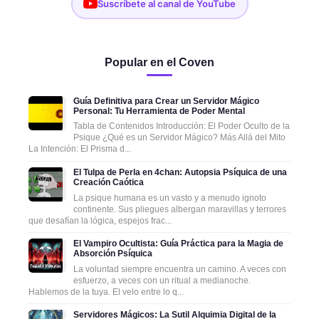
Suscríbete al canal de YouTube
Popular en el Coven
Guía Definitiva para Crear un Servidor Mágico
Personal: Tu Herramienta de Poder Mental
Tabla de Contenidos Introducción: El Poder Oculto de la
Psique ¿Qué es un Servidor Mágico? Más Allá del Mito
La Intención: El Prisma d...
El Tulpa de Perla en 4chan: Autopsia Psíquica de una
Creación Caótica
La psique humana es un vasto y a menudo ignoto
continente. Sus pliegues albergan maravillas y terrores
que desafían la lógica, espejos frac...
El Vampiro Ocultista: Guía Práctica para la Magia de
Absorción Psíquica
La voluntad siempre encuentra un camino. A veces con
esfuerzo, a veces con un ritual a medianoche.
Hablemos de la tuya. El velo entre lo q...
Servidores Mágicos: La Sutil Alquimia Digital de la