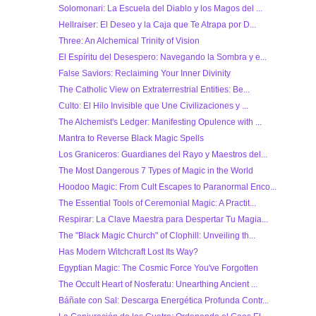
Solomonari: La Escuela del Diablo y los Magos del ...
Hellraiser: El Deseo y la Caja que Te Atrapa por D...
Three: An Alchemical Trinity of Vision
El Espíritu del Desespero: Navegando la Sombra y e...
False Saviors: Reclaiming Your Inner Divinity
The Catholic View on Extraterrestrial Entities: Be...
Culto: El Hilo Invisible que Une Civilizaciones y ...
The Alchemist's Ledger: Manifesting Opulence with ...
Mantra to Reverse Black Magic Spells
Los Graniceros: Guardianes del Rayo y Maestros del...
The Most Dangerous 7 Types of Magic in the World
Hoodoo Magic: From Cult Escapes to Paranormal Enco...
The Essential Tools of Ceremonial Magic: A Practit...
Respirar: La Clave Maestra para Despertar Tu Magia...
The "Black Magic Church" of Clophill: Unveiling th...
Has Modern Witchcraft Lost Its Way?
Egyptian Magic: The Cosmic Force You've Forgotten
The Occult Heart of Nosferatu: Unearthing Ancient ...
Báñate con Sal: Descarga Energética Profunda Contr...