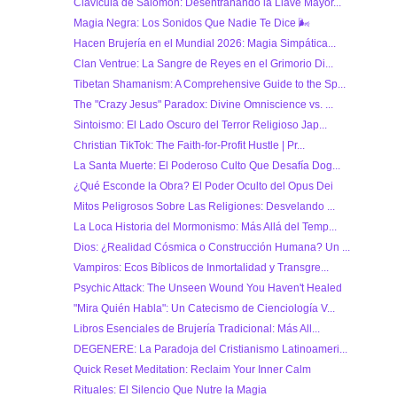
Clavícula de Salomón: Desentrañando la Llave Mayor...
Magia Negra: Los Sonidos Que Nadie Te Dice 🌬
Hacen Brujería en el Mundial 2026: Magia Simpática...
Clan Ventrue: La Sangre de Reyes en el Grimorio Di...
Tibetan Shamanism: A Comprehensive Guide to the Sp...
The "Crazy Jesus" Paradox: Divine Omniscience vs. ...
Sintoismo: El Lado Oscuro del Terror Religioso Jap...
Christian TikTok: The Faith-for-Profit Hustle | Pr...
La Santa Muerte: El Poderoso Culto Que Desafía Dog...
¿Qué Esconde la Obra? El Poder Oculto del Opus Dei
Mitos Peligrosos Sobre Las Religiones: Desvelando ...
La Loca Historia del Mormonismo: Más Allá del Temp...
Dios: ¿Realidad Cósmica o Construcción Humana? Un ...
Vampiros: Ecos Bíblicos de Inmortalidad y Transgre...
Psychic Attack: The Unseen Wound You Haven't Healed
"Mira Quién Habla": Un Catecismo de Cienciología V...
Libros Esenciales de Brujería Tradicional: Más All...
DEGENERE: La Paradoja del Cristianismo Latinoameri...
Quick Reset Meditation: Reclaim Your Inner Calm
Rituales: El Silencio Que Nutre la Magia