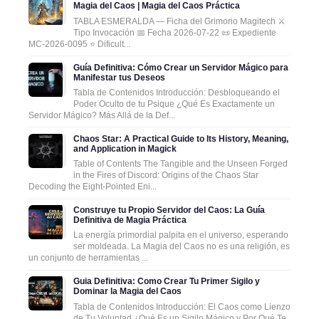
Magia del Caos | Magia del Caos Práctica
TABLA ESMERALDA — Ficha del Grimorio Magitech ⚔️
Tipo Invocación 📅 Fecha 2026-07-22 📜 Expediente
MC-2026-0095 ⭐ Dificult...
Guía Definitiva: Cómo Crear un Servidor Mágico para
Manifestar tus Deseos
Tabla de Contenidos Introducción: Desbloqueando el
Poder Oculto de tu Psique ¿Qué Es Exactamente un
Servidor Mágico? Más Allá de la Def...
Chaos Star: A Practical Guide to Its History, Meaning,
and Application in Magick
Table of Contents The Tangible and the Unseen Forged
in the Fires of Discord: Origins of the Chaos Star
Decoding the Eight-Pointed Eni...
Construye tu Propio Servidor del Caos: La Guía
Definitiva de Magia Práctica
La energía primordial palpita en el universo, esperando
ser moldeada. La Magia del Caos no es una religión, es
un conjunto de herramientas ...
Guia Definitiva: Como Crear Tu Primer Sigilo y
Dominar la Magia del Caos
Tabla de Contenidos Introducción: El Caos como Lienzo
de Tu Voluntad ¿Qué Es un Sigilo Mágico y Por Qué Te