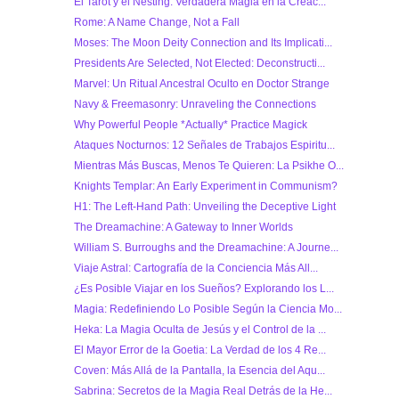
El Tarot y el Nesting: Verdadera Magia en la Creac...
Rome: A Name Change, Not a Fall
Moses: The Moon Deity Connection and Its Implicati...
Presidents Are Selected, Not Elected: Deconstructi...
Marvel: Un Ritual Ancestral Oculto en Doctor Strange
Navy & Freemasonry: Unraveling the Connections
Why Powerful People *Actually* Practice Magick
Ataques Nocturnos: 12 Señales de Trabajos Espiritu...
Mientras Más Buscas, Menos Te Quieren: La Psikhe O...
Knights Templar: An Early Experiment in Communism?
H1: The Left-Hand Path: Unveiling the Deceptive Light
The Dreamachine: A Gateway to Inner Worlds
William S. Burroughs and the Dreamachine: A Journe...
Viaje Astral: Cartografía de la Conciencia Más All...
¿Es Posible Viajar en los Sueños? Explorando los L...
Magia: Redefiniendo Lo Posible Según la Ciencia Mo...
Heka: La Magia Oculta de Jesús y el Control de la ...
El Mayor Error de la Goetia: La Verdad de los 4 Re...
Coven: Más Allá de la Pantalla, la Esencia del Aqu...
Sabrina: Secretos de la Magia Real Detrás de la He...