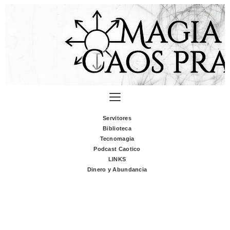
Servitores
Biblioteca
Tecnomagia
Podcast Caotico
LINKS
Dinero y Abundancia